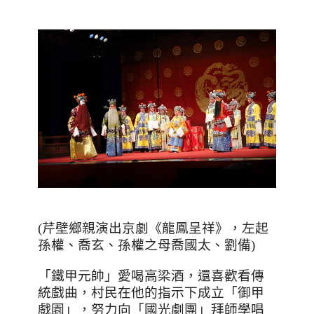
(
芹壁鄉親演出京劇《龍鳳呈祥》，左起
孫權、喬玄
、孫權之母喬國太
、劉備
)
「鐵甲元帥」愛喝高梁酒，還喜歡看傳
統戲曲，村民在他的指示下成立「御甲
戲園」，努力向「國光劇團」拜師學唱