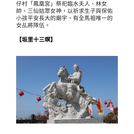
仔村「鳳凰宮」祭祀臨水夫人、林女
帥、三仙姑眾女神，以祈求生子與保佑
小孩平安長大的廟宇，有全馬祖唯一的
女乩將隊伍。
【
坂里十三暝
】