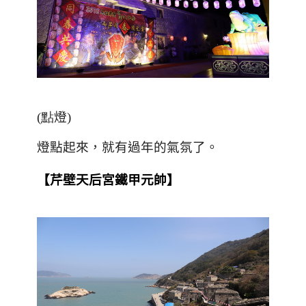
(點
燈
)
燈點起來，就有過年的氣氛了。
【芹壁天后宮鐵甲元帥】