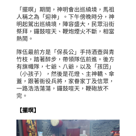
「擺暝」期間，神明會出巡繞境，馬祖
人稱之為「迎神」。下午傍晚時分，神
明起駕出巡繞境，陣容盛大，民眾沿街
祭拜，鑼鼓喧天、鞭炮煙火不斷，相當
熱鬧。
隊伍最前方是「保長公」手持酒壺與青
竹枝，踏著醉步，帶領隊伍前進。後方
有旗幟隊，七爺、八爺，以及「孩囝」
（小孩子），然後是花燈、主神轎、傘
蓋，跟著衙役兵將，家眷家丁及信眾，
一路浩浩蕩蕩，鑼鼓喧天，鞭砲放不
完。
【擺暝】