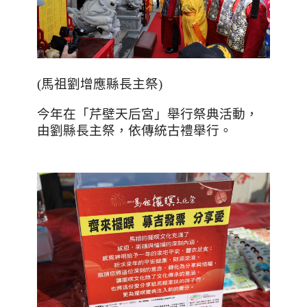
(馬祖劉增應縣長主祭)
今年在「芹壁天后宮」舉行祭典活動，
由劉縣長主祭，依傳統古禮舉行。