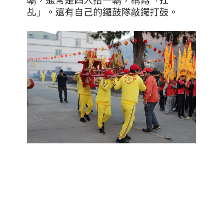
轎，通常是四人抬一轎，稱為「扛
乩」。還有自己的鑼鼓隊敲鑼打鼓。