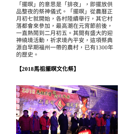
「擺暝」的意思是「排夜」，即擺放供
品整夜的祭神儀式。「擺暝」從農曆正
月初七就開始，各村陸續舉行，其它村
落都會來參加，最高潮在元宵節前後，
一直熱鬧到二月初五。其間有盛大的迎
神繞境活動，祈求境內平安，這項祭典
源自早期福州一帶的農村，已有
1300
年
的歷史。
【
2018
馬祖擺瞑文化祭
】