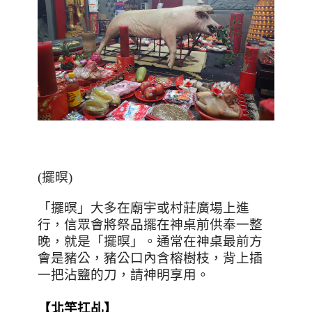
(
擺暝
)
「擺暝」大多在廟宇或村莊廣場上進
行，信眾會將祭品擺在神桌前供奉一整
晚，就是「擺暝」。
通常在神桌最前方
會是豬公，豬公口內含榕樹枝，背上插
一把沾鹽的刀，請神明享用。
【北竿扛乩】