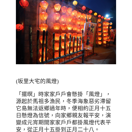
(
坂里大宅的風燈
)
「擺暝」時家家戶戶會懸掛「風燈」，
源起於馬祖多漁民，冬季海象惡劣滯留
它島無法返鄉過年時，便相約正月十五
日懸燈為信號，向家鄉親友報平安，演
變成元宵期間家家戶戶都掛風燈代表平
安，從正月十五掛到正月二十八。