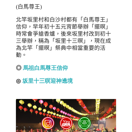
(
白馬尊王
)
北竿坂里村和白沙村都有「白馬尊王」
信仰，早年初十五元宵節舉辦「擺暝」
時常會爭搶香爐，後來坂里村改到初十
三舉辦，稱為「坂里十三暝」，現在成
為北竿「擺暝」祭典中相當重要的活
動。
◎
馬祖白馬尊王信仰
◎
坂
里
十
三
暝
迎
神
遶
境