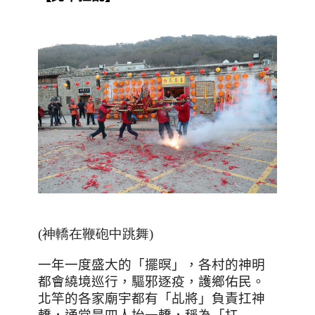
(神轎在鞭砲中跳舞)
一年一度盛大的「擺暝」，各村的神明
都會繞境巡行，驅邪逐疫，護鄉佑民。
北竿的各家廟宇都有「乩將」負責扛神