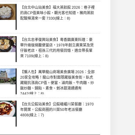
【台北中山站美食】福大蒸餃館 2026：巷子裡
的高CP值美味小館，觀光客也知道，豬肉蒸餃
配酸辣湯來一套 7330(線上：8)
【台北忠孝復興站美食】粵香園廣東料理：豪
華升級版燒臘便當店，1978年創立廣東菜及煲
仔飯老店，祖孫三代的用餐回憶，適合帶長輩
來 7109(線上：8)
【懶人包】萬華龍山商場美食廣場 2026：全部
20家全攻略！龍山寺對面隱藏版美食街，臥虎
藏龍抗漲高CP值，便當、滷肉飯、牛肉麵、炒
飯炒麵、鍋貼、素食、剉冰甜湯通通有
7442(線上：8)
【台北公館站美食】公館峨嵋川菜餐廳：1970
年開業，公館商圈的川菜50年老派餐廳
4808(線上：7)