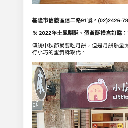
基隆市信義區信二路91
號
。(02)2426-7
※ 2022
年土鳳梨酥、蛋黃酥禮盒訂購
：
傳統中秋節就要吃月餅，但是月餅熱量
行小巧的蛋黃酥取代。