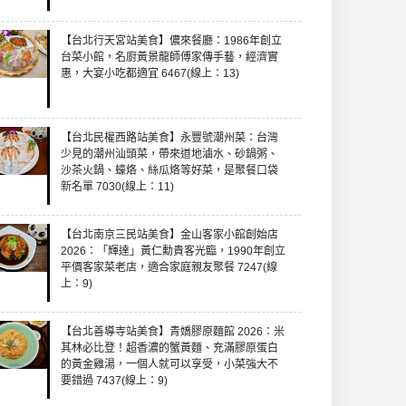
【台北行天宮站美食】儂來餐廳：1986年創立
台菜小館，名廚黃景龍師傅家傳手藝，經濟實
惠，大宴小吃都適宜 6467(線上：13)
【台北民權西路站美食】永豐號潮州菜：台灣
少見的潮州汕頭菜，帶來道地滷水、砂鍋粥、
沙茶火鍋、蠔烙、絲瓜烙等好菜，是聚餐口袋
新名單 7030(線上：11)
【台北南京三民站美食】金山客家小館創始店
2026：「輝達」黃仁勳貴客光臨，1990年創立
平價客家菜老店，適合家庭親友聚餐 7247(線
上：9)
【台北善導寺站美食】青嬌膠原麵館 2026：米
其林必比登！超香濃的蟹黃麵、充滿膠原蛋白
的黃金雞湯，一個人就可以享受，小菜強大不
要錯過 7437(線上：9)