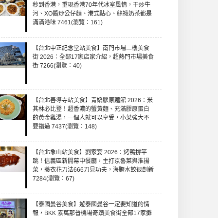
秒到香港，重現香港70年代冰室風情，干炒牛
河、XO醬炒公仔麵、港式點心、絲襪奶茶都是
滿滿港味 7461(瀏覽：161)
【台北中正紀念堂站美食】南門市場二樓美食
街 2026：全部17家店家介紹，超熱門市場美食
街 7266(瀏覽：40)
【台北善導寺站美食】青嬌膠原麵館 2026：米
其林必比登！超香濃的蟹黃麵、充滿膠原蛋白
的黃金雞湯，一個人就可以享受，小菜強大不
要錯過 7437(瀏覽：148)
【台北象山站美食】劉家宴 2026：烤鴨撐竿
跳！信義區新開幕中餐廳，主打京魯菜與淮揚
菜，蓑衣花刀法666刀見功夫，海膽水餃很創新
7284(瀏覽：67)
【泰國曼谷美食】遊泰國曼谷一定要知道的情
報，BKK 素萬那普機場奇蹟美食街全部17家攤