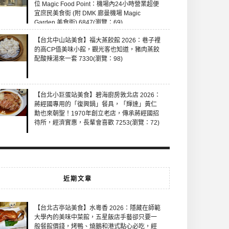
位 Magic Food Point：機場內24小時營業超便
宜庶民美食街 (附 DMK 廊曼機場 Magic
Garden 美食街) 6847(瀏覽：69)
【台北中山站美食】福大蒸餃館 2026：巷子裡
的高CP值美味小館，觀光客也知道，豬肉蒸餃
配酸辣湯來一套 7330(瀏覽：98)
【台北小巨蛋站美食】碧海廚房敦北店 2026：
蔣經國專用的「復興鍋」餐具，「輝達」黃仁
勳也來朝聖！1970年創立老店，傳承蔣經國招
待所，經濟實惠，長輩會喜歡 7253(瀏覽：72)
近期文章
【台北古亭站美食】水粵香 2026：隱藏在師範
大學內的美味中菜館，五星飯店手藝卻只要一
般餐館價錢，烤鴨、燒鵝和港式點心必吃，經