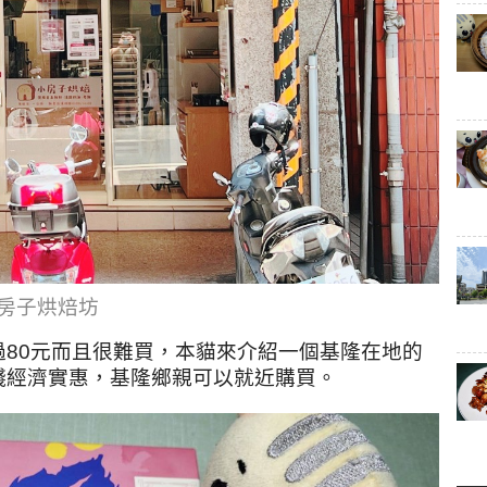
房子烘焙坊
80元而且很難買，本貓來介紹一個基隆在地的
錢經濟實惠，基隆鄉親可以就近購買。