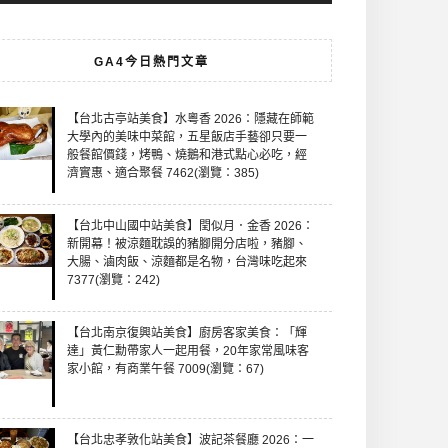
GA4今日熱門文章
【台北古亭站美食】水粵香 2026：隱藏在師範
大學內的美味中菜館，五星飯店手藝卻只要一
般餐館價錢，烤鴨、燒鵝和港式點心必吃，經
濟實惠、適合聚餐 7462(瀏覽：385)
【台北中山國中站美食】閏似月．金香 2026：
新開幕！被涼麵耽誤的豬腳開分店啦，豬腳、
大腸、滷肉飯、涼麵都是名物，台灣味吃起來
7377(瀏覽：242)
【台北南京復興站美食】廚房客家美食：「輝
達」黃仁勳帶家人一起用餐，20年家常風味客
家小館，有商業午餐 7009(瀏覽：67)
【台北忠孝敦化站美食】波記茶餐廳 2026：一