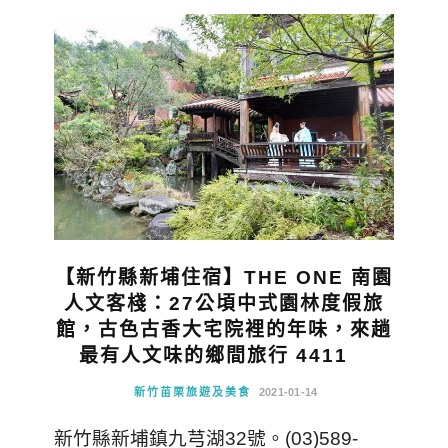
【新竹縣新埔住宿】THE ONE 南園
人文客棧：27公頃中式園林度假旅
館，古色古香大宅院裡的年味，來趟
最有人文味的鄉間旅行 4411
新竹苗栗旅遊及美食
2021-01-14
新竹縣新埔鎮九芎湖32號。(03)589-