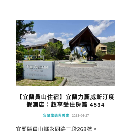
【宜蘭員山住宿】宜蘭力麗威斯汀度
假酒店：超享受住房篇 4534
宜蘭旅遊與美食
2021-04-27
宜蘭縣員山鄉永同路三段268號。