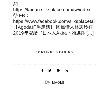
網：
https://tainan.silksplace.com/tw/index
◎ FB：
https://www.facebook.com/silksplacetainan/
【Agoda訂房連結】 國民情人林志玲在
2019年嫁給了日本人Akira，她選擇 […]
…
CONTINUE READING
By
MAOMI