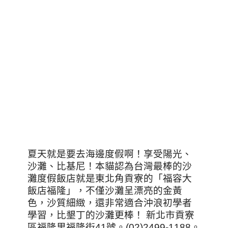
夏天就是要去海邊度假啊！享受陽光、
沙灘、比基尼！本貓認為台灣最棒的沙
灘度假飯店就是東北角貢寮的「福容大
飯店福隆」，不僅沙灘呈漂亮的金黃
色，沙質細緻，還非常適合沖浪初學者
學習，比墾丁的沙灘更棒！ 新北市貢寮
區福隆里福隆街41號。(02)2499-1188。