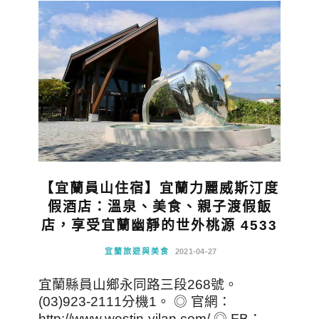
【宜蘭員山住宿】宜蘭力麗威斯汀度
假酒店：溫泉、美食、親子渡假飯
店，享受宜蘭幽靜的世外桃源 4533
宜蘭旅遊與美食
2021-04-27
宜蘭縣員山鄉永同路三段268號。
(03)923-2111分機1。 ◎ 官網：
http://www.westin-yilan.com/ ◎ FB：