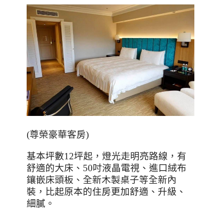
(
尊榮豪華客房
)
基本坪數
12
坪起，燈光走明亮路線，有
舒適的大床、
50
吋液晶電視、進口絨布
鑲嵌床頭板、全新木製桌子等全新內
裝，比起原本的住房更加舒適、升級、
細膩。