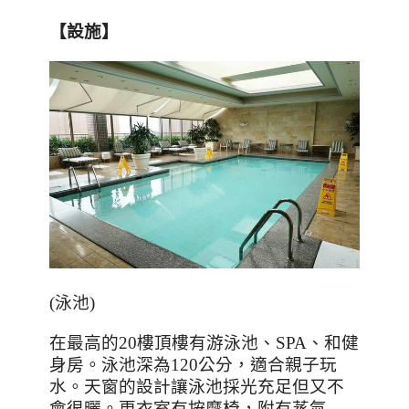
【設施】
(
泳池
)
在最高的
20
樓頂樓有游泳池、
SPA
、和健
身房。泳池深為
120
公分，適合親子玩
水。天窗的設計讓泳池採光充足但又不
會很曬。更衣室有按摩椅，附有蒸氣