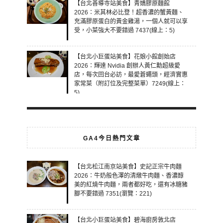
【台北善導寺站美食】青嬌膠原麵館
2026：米其林必比登！超香濃的蟹黃麵、
充滿膠原蛋白的黃金雞湯，一個人就可以享
受，小菜強大不要錯過 7437(線上：5)
【台北小巨蛋站美食】花娘小館創始店
2026：輝達 Nvidia 創辦人黃仁勳超級愛
店，每次回台必訪，最愛蒼蠅頭，經濟實惠
家常菜（附訂位及完整菜單）7249(線上：
5)
GA4今日熱門文章
【台北松江南京站美食】史記正宗牛肉麵
2026：牛奶般色澤的清燉牛肉麵、香濃醇
美的紅燒牛肉麵，兩者都好吃，還有冰糖豬
腳不要錯過 7351(瀏覽：221)
【台北小巨蛋站美食】碧海廚房敦北店