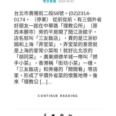
懷念餐廳
2010-03-03
台北市貴陽街二段58號。(02)2314-
0174。 （停業） 從前從前，有三個外省
好朋友一起在中華路「理教公所」（原
西本願寺）旁的平房開了間江浙館子，
店名就叫「三友飯店」，賣的是江浙砂
鍋和上海「弄堂菜」。弄堂菜的意思就
是上海的家常小菜啦！就好比北京的
「胡同菜」，廣東順德羊城一帶叫「燃
手小菜」，香港稱「街坊小菜」一樣。
「三友飯店」和旁邊的「開開看」等店
家，形成了平價外省菜的懷舊地帶。後
來「理教公 […]…
CONTINUE READING