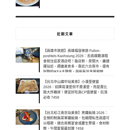
近期文章
【高雄市旅遊】高雄福容徠旅 Fullon-
poshtels Kaohsiung 2026：去高雄聽演唱
會就住這家酒店吧！飯店新、房間大、離捷
運站近、週邊美食多、靠近六合夜市、還有
好酷的IKEA主題房，與鯊鯊共享度假時
光！ 7460
【台北中山國中站美食】小漢堡便當
2026：招牌寫漢堡但不賣漢堡，而是賣比
臉大炸雞排！便宜好吃高CP值便當，抗漲
必收 7459
【台北松江南京站美食】男鐵板燒 2026：
全預約制無菜單鐵板燒，包廂隱私性高還可
以唱歌，適合商務宴會或慶生聚餐，食材新
鮮，午間套餐最划算 7458