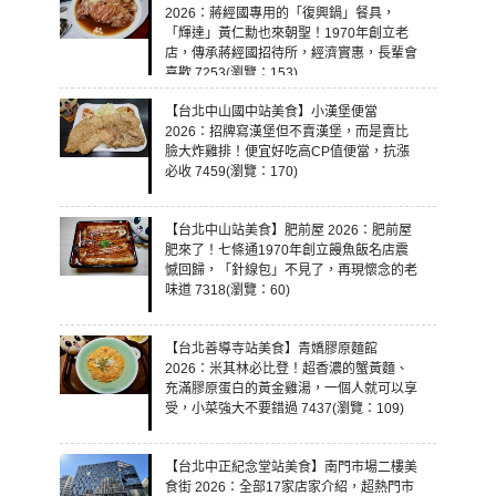
2026：蔣經國專用的「復興鍋」餐具，
「輝達」黃仁勳也來朝聖！1970年創立老
店，傳承蔣經國招待所，經濟實惠，長輩會
喜歡 7253(瀏覽：153)
【台北中山國中站美食】小漢堡便當
2026：招牌寫漢堡但不賣漢堡，而是賣比
臉大炸雞排！便宜好吃高CP值便當，抗漲
必收 7459(瀏覽：170)
【台北中山站美食】肥前屋 2026：肥前屋
肥來了！七條通1970年創立饅魚飯名店震
憾回歸，「針線包」不見了，再現懷念的老
味道 7318(瀏覽：60)
【台北善導寺站美食】青嬌膠原麵館
2026：米其林必比登！超香濃的蟹黃麵、
充滿膠原蛋白的黃金雞湯，一個人就可以享
受，小菜強大不要錯過 7437(瀏覽：109)
【台北中正紀念堂站美食】南門市場二樓美
食街 2026：全部17家店家介紹，超熱門市