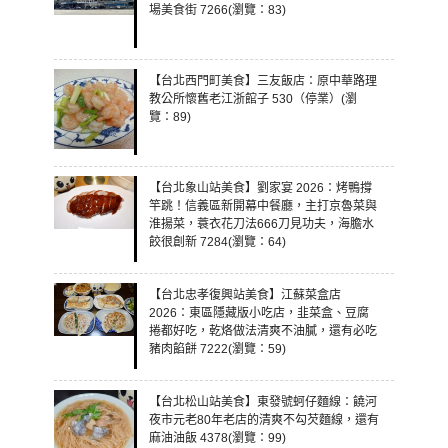
場美食街 7266(瀏覽：83)
【台北西門町美食】三友飯店：原中華路理
教公所懷舊老江浙館子 530（停業）(瀏
覽：89)
【台北象山站美食】劉家宴 2026：烤鴨撐
竿跳！信義區新開幕中餐廳，主打京魯菜與
淮揚菜，蓑衣花刀法666刀見功夫，海膽水
餃很創新 7284(瀏覽：64)
【台北忠孝復興站美食】江蘇菜盒店
2026：東區隱藏版小吃店，韭菜盒、豆腐
捲都好吃，乾烙做法清爽不油膩，還有必吃
豬肉餡餅 7222(瀏覽：59)
【台北松山站美食】東發號蚵仔麵線：饒河
夜市元老80年老店的清爽不勾芡麵線，還有
麻油油飯 4378(瀏覽：99)