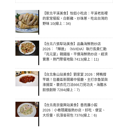
【新北平溪美食】怡如小吃店：平溪老街裡
的家常餐館，白斬雞、炒珠蔥，吃出台灣的
野味 10(線上：34)
【台北六張犁站美食】品鱻海鮮熱炒店
2026：「輝達」（NVIDIA）執行長黃仁勳
「兆元宴」韓國版，平價海鮮熱炒店，經濟
實惠，熱門聚餐地點 7413(線上：11)
【台北象山站美食】劉家宴 2026：烤鴨撐
竿跳！信義區新開幕中餐廳，主打京魯菜與
淮揚菜，蓑衣花刀法666刀見功夫，海膽水
餃很創新 7284(線上：7)
【台北南京復興站美食】香而廉小館
2026：小巷隱藏版熱炒店，好吃、便宜、
大份量，抗漲省荷包 7376(線上：6)