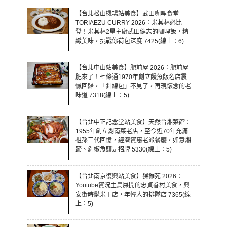
【台北松山機場站美食】武田咖哩食堂
TORIAEZU CURRY 2026：米其林必比
登！米其林2星主廚武田健志的咖哩飯，精
緻美味，挑戰你荷包深度 7425(線上：6)
【台北中山站美食】肥前屋 2026：肥前屋
肥來了！七條通1970年創立饅魚飯名店震
憾回歸，「針線包」不見了，再現懷念的老
味道 7318(線上：5)
【台北中正記念堂站美食】天然台湘菜館：
1955年創立湖南菜老店，至今近70年充滿
祖孫三代回憶，經濟實惠老派餐廳，如意湘
蹄、剁椒魚頭是招牌 5330(線上：5)
【台北南京復興站美食】猓玀苑 2026：
Youtube實況主鳥屎開的忠貞眷村美食，興
安街時髦米干店，年輕人的排隊店 7365(線
上：5)