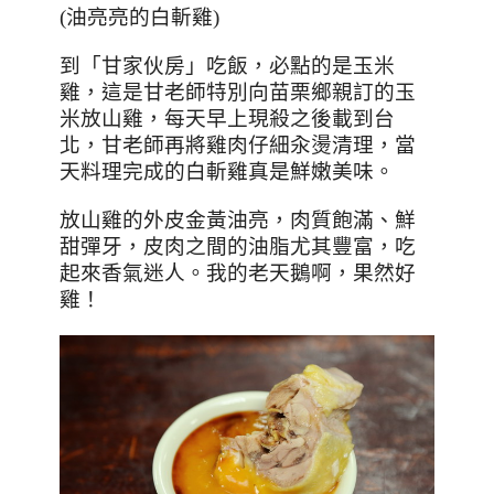
(
油亮亮的白斬雞
)
到「甘家伙房」吃飯，必點的是玉米
雞，這是甘老師特別向苗栗鄉親訂的玉
米放山雞，每天早上現殺之後載到台
北，甘老師再將雞肉仔細汆燙清理，當
天料理完成的白斬雞真是鮮嫩美味。
放山雞的外皮金黃油亮，肉質飽滿、鮮
甜彈牙，皮肉之間的油脂尤其豐富，吃
起來香氣迷人。我的老天鵝啊，果然好
雞！