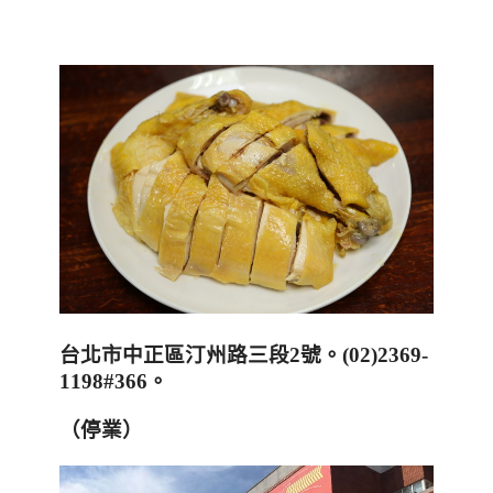
台北市中正區汀州路三段
2
號。
(02)2369-
1198#366
。
（停業）