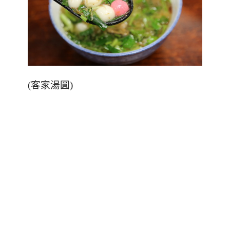
(
客家湯圓
)