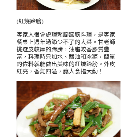
(
紅燒蹄膀
)
客家人很會處理豬腳蹄膀料理，是客家
餐桌上過年過節少不了的大菜。甘老師
挑選皮較厚的蹄膀，油脂較香膠質豐
富，料理時只加水、醬油和冰糖，簡單
的佐料就能做出美味的紅燒蹄膀。外皮
紅亮，香氣四溢，讓人食指大動！