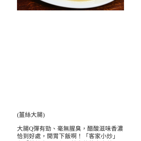
(
薑絲大腸
)
大腸
Q
彈有勁、毫無腥臭，醋酸滋味香濃
恰到好處，開胃下飯啊！「客家小炒」