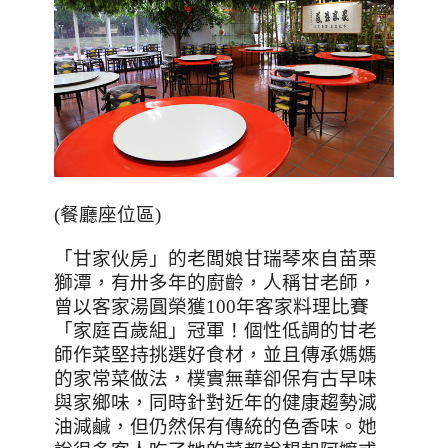
(
餐廳座位區
)
「甘家伙房」的老闆娘甘瑞琴來自苗栗
獅潭，有卅多年的廚齡，人稱甘老師，
曾以客家湯圓榮獲
100
年客家料理比賽
「家庭百歲組」冠軍！個性低調的甘老
師作菜堅持挑選好食材，並且傳承媽媽
的家常菜做法，樸實無華卻保有古早味
與家鄉味，同時針對近年的健康趨勢減
油減鹹，但仍然保有傳統的色香味。她