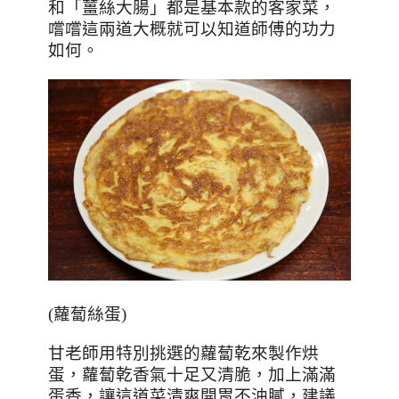
和「薑絲大腸」都是基本款的客家菜，
嚐嚐這兩道大概就可以知道師傅的功力
如何。
(
蘿蔔絲蛋
)
甘老師用特別挑選的蘿蔔乾來製作烘
蛋，蘿蔔乾香氣十足又清脆，加上滿滿
蛋香，讓這道菜清爽開胃不油膩，建議