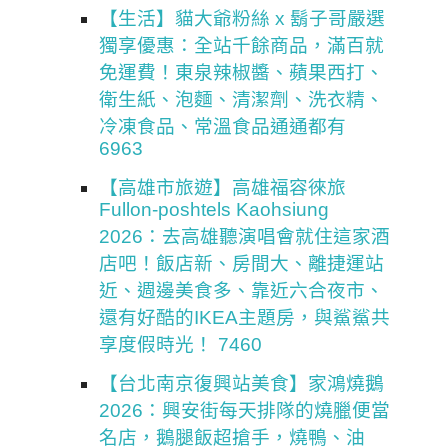
【生活】貓大爺粉絲 x 鬍子哥嚴選
獨享優惠：全站千餘商品，滿百就
免運費！東泉辣椒醬、蘋果西打、
衛生紙、泡麵、清潔劑、洗衣精、
冷凍食品、常溫食品通通都有
6963
【高雄市旅遊】高雄福容徠旅
Fullon-poshtels Kaohsiung
2026：去高雄聽演唱會就住這家酒
店吧！飯店新、房間大、離捷運站
近、週邊美食多、靠近六合夜市、
還有好酷的IKEA主題房，與鯊鯊共
享度假時光！ 7460
【台北南京復興站美食】家鴻燒鵝
2026：興安街每天排隊的燒臘便當
名店，鵝腿飯超搶手，燒鴨、油