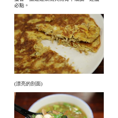
必點。
(漂亮的剖面)