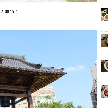
12-0845
。