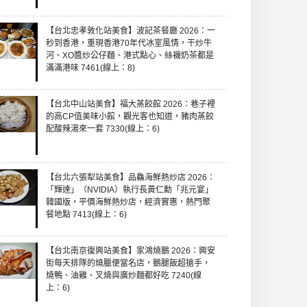
【台北忠孝敦化站美食】波記茶餐廳 2026：一
秒到香港，重現香港70年代冰室風情，干炒牛
河、XO醬炒公仔麵、港式點心、絲襪奶茶都是
滿滿港味 7461(線上：8)
【台北中山站美食】福大蒸餃館 2026：巷子裡
的高CP值美味小館，觀光客也知道，豬肉蒸餃
配酸辣湯來一套 7330(線上：6)
【台北六張犁站美食】品鱻海鮮熱炒店 2026：
「輝達」（NVIDIA）執行長黃仁勳「兆元宴」
韓國版，平價海鮮熱炒店，經濟實惠，熱門聚
餐地點 7413(線上：6)
【台北南京復興站美食】家鴻燒鵝 2026：興安
街每天排隊的燒臘便當名店，鵝腿飯超搶手，
燒鴨、油雞、叉燒與廣炒麵都好吃 7240(線
上：6)