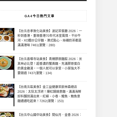
GA4今日熱門文章
【台北忠孝敦化站美食】波記茶餐廳 2026：一
秒到香港，重現香港70年代冰室風情，干炒牛
河、XO醬炒公仔麵、港式點心、絲襪奶茶都是
滿滿港味 7461(瀏覽：280)
【台北善導寺站美食】青嬌膠原麵館 2026：米
其林必比登！超香濃的蟹黃麵、充滿膠原蛋白
的黃金雞湯，一個人就可以享受，小菜強大不
要錯過 7437(瀏覽：134)
【台南北區美食】金三益健康茶飲林森總店
2026：太狂太浮誇！爆紅鍋燒意麵，滿滿海鮮
好料舖到滿出來，紅蟳、小卷、鰻魚、鮑魚意
麵通通吃起來！7262(瀏覽：153)
【台北中山國中站美食】閏似月．金香 2026：