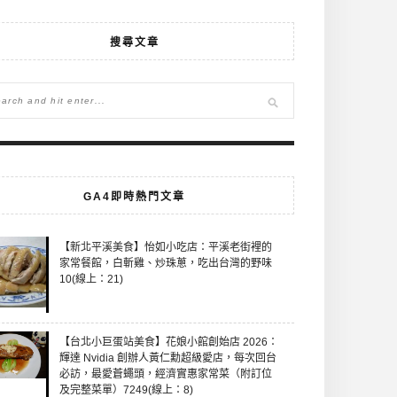
搜尋文章
GA4即時熱門文章
【新北平溪美食】怡如小吃店：平溪老街裡的
家常餐館，白斬雞、炒珠蔥，吃出台灣的野味
10(線上：21)
【台北小巨蛋站美食】花娘小館創始店 2026：
輝達 Nvidia 創辦人黃仁勳超級愛店，每次回台
必訪，最愛蒼蠅頭，經濟實惠家常菜（附訂位
及完整菜單）7249(線上：8)