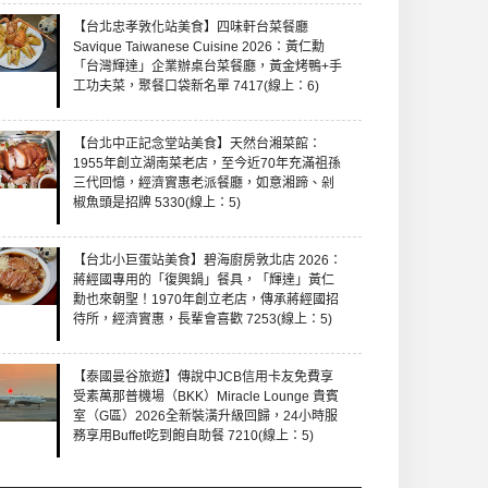
【台北忠孝敦化站美食】四味軒台菜餐廳
Savique Taiwanese Cuisine 2026：黃仁勳
「台灣輝達」企業辦桌台菜餐廳，黃金烤鴨+手
工功夫菜，聚餐口袋新名單 7417(線上：6)
【台北中正記念堂站美食】天然台湘菜館：
1955年創立湖南菜老店，至今近70年充滿祖孫
三代回憶，經濟實惠老派餐廳，如意湘蹄、剁
椒魚頭是招牌 5330(線上：5)
【台北小巨蛋站美食】碧海廚房敦北店 2026：
蔣經國專用的「復興鍋」餐具，「輝達」黃仁
勳也來朝聖！1970年創立老店，傳承蔣經國招
待所，經濟實惠，長輩會喜歡 7253(線上：5)
【泰國曼谷旅遊】傳說中JCB信用卡友免費享
受素萬那普機場（BKK）Miracle Lounge 貴賓
室（G區）2026全新裝潢升級回歸，24小時服
務享用Buffet吃到飽自助餐 7210(線上：5)