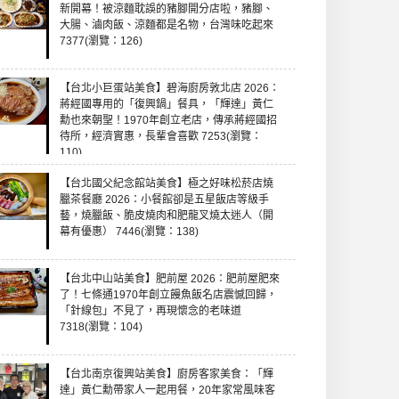
新開幕！被涼麵耽誤的豬腳開分店啦，豬腳、
大腸、滷肉飯、涼麵都是名物，台灣味吃起來
7377(瀏覽：126)
【台北小巨蛋站美食】碧海廚房敦北店 2026：
蔣經國專用的「復興鍋」餐具，「輝達」黃仁
勳也來朝聖！1970年創立老店，傳承蔣經國招
待所，經濟實惠，長輩會喜歡 7253(瀏覽：
110)
【台北國父紀念館站美食】極之好味松菸店燒
臘茶餐廳 2026：小餐館卻是五星飯店等級手
藝，燒臘飯、脆皮燒肉和肥龍叉燒太迷人（開
幕有優惠） 7446(瀏覽：138)
【台北中山站美食】肥前屋 2026：肥前屋肥來
了！七條通1970年創立饅魚飯名店震憾回歸，
「針線包」不見了，再現懷念的老味道
7318(瀏覽：104)
【台北南京復興站美食】廚房客家美食：「輝
達」黃仁勳帶家人一起用餐，20年家常風味客