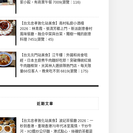
家小館，有商業午餐 7009(瀏覽：116)
【台北忠孝敦化站美食】南村私廚小酒棧
2026：林青霞、張清芳都上門，新派創意眷村
風味餐廳，融合中菜與台菜，獨樹一幟的創意
料理 7451(瀏覽：45)
【台北北門站美食】江牛樓：外國和尚會唸
經，日本主廚煮牛肉麵好吃耶！突破傳統紅燒
牛肉麵框架，米其林入選排隊熱門店，每天限
量66位客人，晚來吃不到 6819(瀏覽：175)
近期文章
【台北忠孝敦化站美食】波記茶餐廳 2026：一
秒到香港，重現香港70年代冰室風情，干炒牛
河、XO醬炒公仔麵、港式點心、絲襪奶茶都是