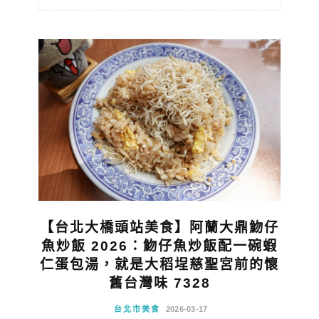
【台北大橋頭站美食】阿蘭大鼎魩仔
魚炒飯 2026：魩仔魚炒飯配一碗蝦
仁蛋包湯，就是大稻埕慈聖宮前的懷
舊台灣味 7328
台北市美食
2026-03-17