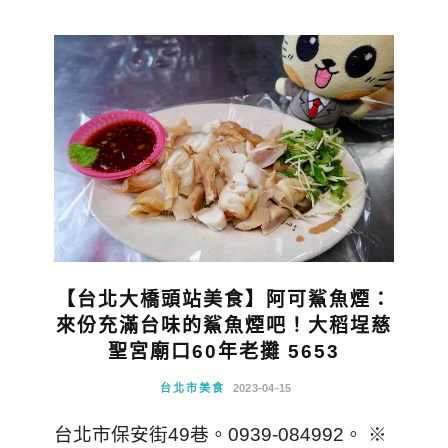
【台北大橋頭站美食】阿可鯊魚煙：
來份充滿台味的鯊魚煙吧！大稻埕慈
聖宮廟口60年老攤 5653
台北市美食
2023-04-15
台北市保安街49巷。0939-084992。 ※