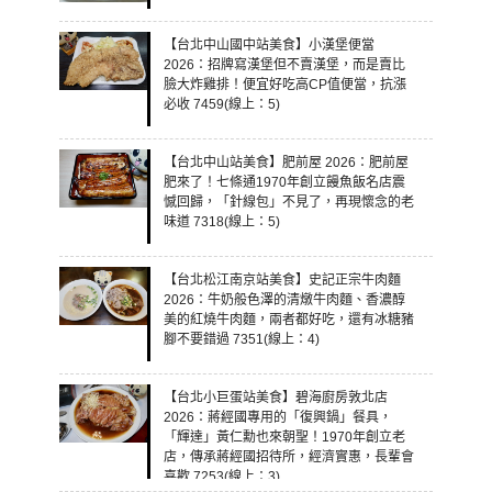
【台北中山國中站美食】小漢堡便當
2026：招牌寫漢堡但不賣漢堡，而是賣比
臉大炸雞排！便宜好吃高CP值便當，抗漲
必收 7459(線上：5)
【台北中山站美食】肥前屋 2026：肥前屋
肥來了！七條通1970年創立饅魚飯名店震
憾回歸，「針線包」不見了，再現懷念的老
味道 7318(線上：5)
【台北松江南京站美食】史記正宗牛肉麵
2026：牛奶般色澤的清燉牛肉麵、香濃醇
美的紅燒牛肉麵，兩者都好吃，還有冰糖豬
腳不要錯過 7351(線上：4)
【台北小巨蛋站美食】碧海廚房敦北店
2026：蔣經國專用的「復興鍋」餐具，
「輝達」黃仁勳也來朝聖！1970年創立老
店，傳承蔣經國招待所，經濟實惠，長輩會
喜歡 7253(線上：3)