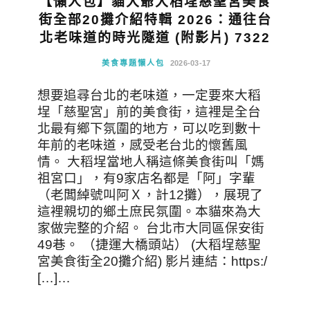
【懶人包】貓大爺大稻埕慈聖宮美食
街全部20攤介紹特輯 2026：通往台
北老味道的時光隧道 (附影片) 7322
美食專題懶人包
2026-03-17
想要追尋台北的老味道，一定要來大稻
埕「慈聖宮」前的美食街，這裡是全台
北最有鄉下氛圍的地方，可以吃到數十
年前的老味道，感受老台北的懷舊風
情。 大稻埕當地人稱這條美食街叫「媽
祖宮口」，有9家店名都是「阿」字輩
（老闆綽號叫阿Ｘ，計12攤），展現了
這裡親切的鄉土庶民氛圍。本貓來為大
家做完整的介紹。 台北市大同區保安街
49巷。 （捷運大橋頭站） (大稻埕慈聖
宮美食街全20攤介紹) 影片連結：https:/
[…]…