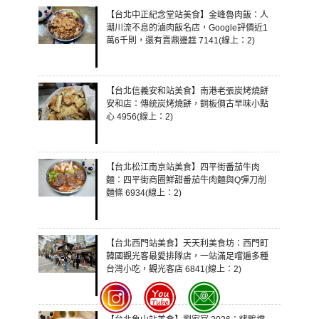
【台北中正紀念堂站美食】金峰魯肉飯：人
潮川流不息的滷肉飯名店，Google評價近1
萬6千則，還有賣鼎邊趖 7141(線上：2)
【台北信義安和站美食】南港老張炭烤燒餅
安和店：傳統炭烤燒餅，銅板價古早味小點
心 4956(線上：2)
【台北松江南京站美食】四平街番茄牛肉
麵：四平街商圈鮮甜番茄牛肉麵與Q彈刀削
麵條 6934(線上：2)
【台北西門站美食】天天利美食坊：西門町
韓國觀光客最愛排隊店，一站滿足嚐遍多種
台灣小吃，觀光客店 6841(線上：2)