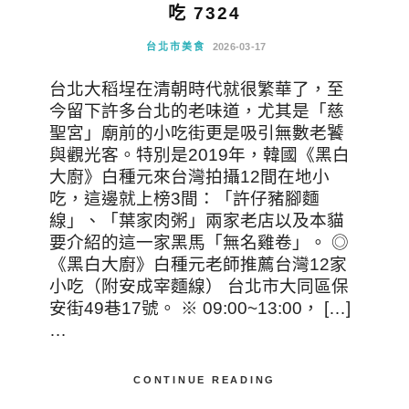
吃 7324
台北市美食
2026-03-17
台北大稻埕在清朝時代就很繁華了，至
今留下許多台北的老味道，尤其是「慈
聖宮」廟前的小吃街更是吸引無數老饕
與觀光客。特別是2019年，韓國《黑白
大廚》白種元來台灣拍攝12間在地小
吃，這邊就上榜3間：「許仔豬腳麵
線」、「葉家肉粥」兩家老店以及本貓
要介紹的這一家黑馬「無名雞卷」。 ◎
《黑白大廚》白種元老師推薦台灣12家
小吃（附安成宰麵線） 台北市大同區保
安街49巷17號。 ※ 09:00~13:00， […]
…
CONTINUE READING