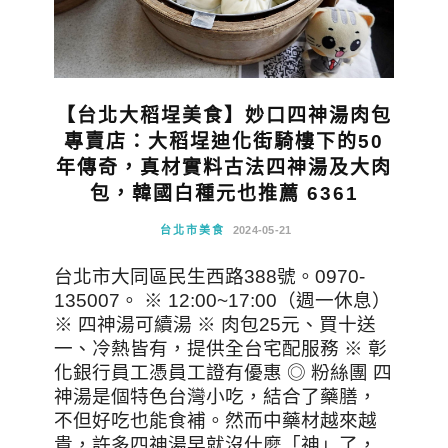
【台北大稻埕美食】妙口四神湯肉包
專賣店：大稻埕迪化街騎樓下的50
年傳奇，真材實料古法四神湯及大肉
包，韓國白種元也推薦 6361
台北市美食
2024-05-21
台北市大同區民生西路388號。0970-
135007。 ※ 12:00~17:00（週一休息）
※ 四神湯可續湯 ※ 肉包25元、買十送
一、冷熱皆有，提供全台宅配服務 ※ 彰
化銀行員工憑員工證有優惠 ◎ 粉絲團 四
神湯是個特色台灣小吃，結合了藥膳，
不但好吃也能食補。然而中藥材越來越
貴，許多四神湯早就沒什麼「神」了，