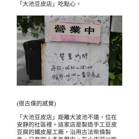
「大池豆皮店」吃點心。
(很古僕的感覺)
「大池豆皮店」距離大波池不遠，位在
安靜的社區裡。
這家店是製造手工豆皮
豆腐的鐵皮屋工廠，沿用古法柴燒製