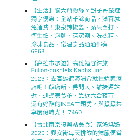
【生活】貓大爺粉絲 x 鬍子哥嚴選
獨享優惠：全站千餘商品，滿百就
免運費！東泉辣椒醬、蘋果西打、
衛生紙、泡麵、清潔劑、洗衣精、
冷凍食品、常溫食品通通都有
6963
【高雄市旅遊】高雄福容徠旅
Fullon-poshtels Kaohsiung
2026：去高雄聽演唱會就住這家酒
店吧！飯店新、房間大、離捷運站
近、週邊美食多、靠近六合夜市、
還有好酷的IKEA主題房，與鯊鯊共
享度假時光！ 7460
【台北南京復興站美食】家鴻燒鵝
2026：興安街每天排隊的燒臘便當