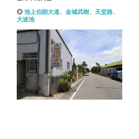
◎
池
上
伯
朗
大
道
、
金
城
武
樹、
天
堂
路、
大
波
池