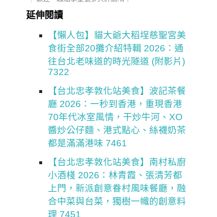
延伸閱讀
【懶人包】貓大爺大稻埕慈聖宮美
食街全部20攤介紹特輯 2026：通
往台北老味道的時光隧道 (附影片)
7322
【台北忠孝敦化站美食】波記茶餐
廳 2026：一秒到香港，重現香港
70年代冰室風情，干炒牛河、XO
醬炒公仔麵、港式點心、絲襪奶茶
都是滿滿港味 7461
【台北忠孝敦化站美食】南村私廚
小酒棧 2026：林青霞、張清芳都
上門，新派創意眷村風味餐廳，融
合中菜與台菜，獨樹一幟的創意料
理 7451