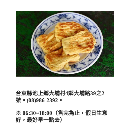
台東縣池上鄉大埔村
4
鄰大埔路
39
之
2
號。
(08)986-2392
。
※
06:30~18:00
（售完為止，假日生意
好，最好早一點去）