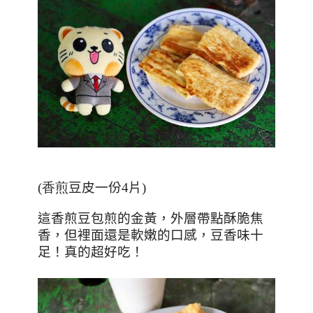
(香煎
豆皮一份
4
片
)
這香煎豆包煎的金黃，外層帶點酥脆焦
香，但裡面還是軟嫩的口感，豆香味十
足！真的超好吃！