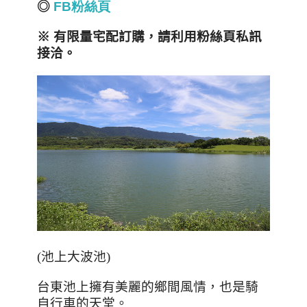
◎
FB
粉
絲
頁
※ 有限量宅配訂購，請利用粉絲頁私訊
接洽。
(
池上大波池
)
台東池上擁有美麗的鄉間風情，也是騎
自行車的天堂。