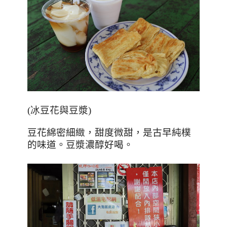
(冰
豆花與豆漿
)
豆花綿密細緻，甜度微甜，是古早純樸
的味道。豆漿濃醇好喝。