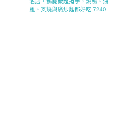
名店，鵝腿飯超搶手，燒鴨、油
雞、叉燒與廣炒麵都好吃 7240