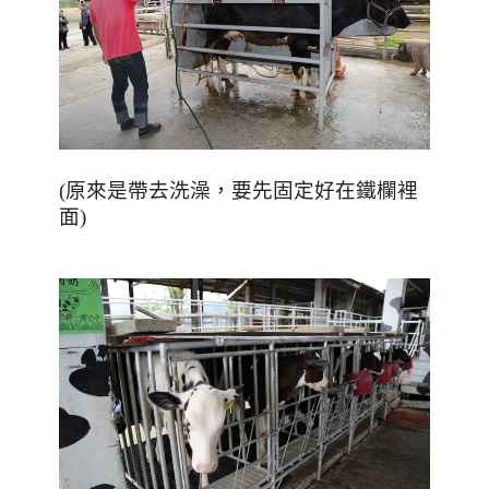
(
原來是帶去洗澡，要先固定好在鐵欄裡
面
)