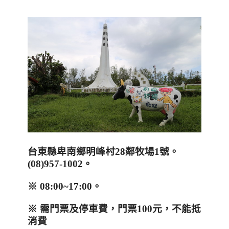
台東縣卑南鄉明峰村
28
鄰牧場
1
號。
(08)957-1002
。
※
08:00~17:00
。
※
需門票及停車費，門票
100
元，不能抵
消費