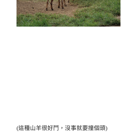
(
這種山羊很好鬥，沒事就要撞個頭
)