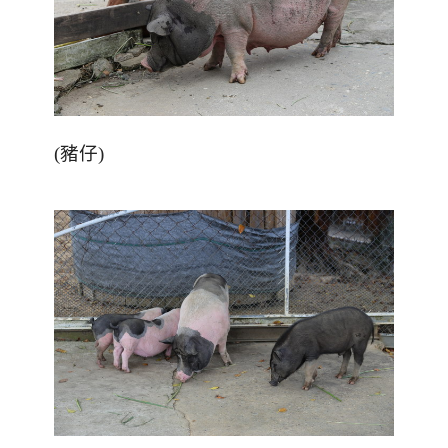
(
豬仔
)