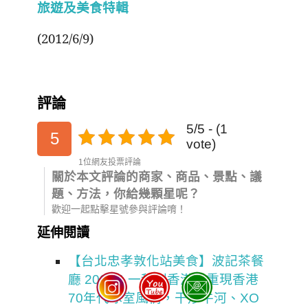
旅遊及美食特輯
(2012/6/9)
評論
5/5 - (1
5
vote)
1位網友投票評論
關於本文評論的商家、商品、景點、議
題、方法，你給幾顆星呢？
歡迎一起點擊星號參與評論唷！
延伸閱讀
【台北忠孝敦化站美食】波記茶餐
廳 2026：一秒到香港，重現香港
70年代冰室風情，干炒牛河、XO