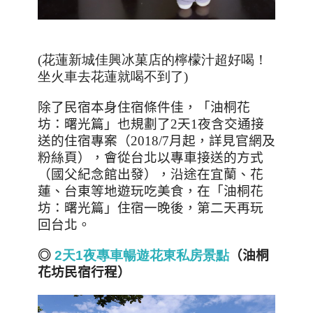
(花蓮新城佳興冰菓店的檸檬汁超好喝！
坐火車去花蓮就喝不到了)
除了民宿本身住宿條件佳，「油桐花
坊：曙光篇」也規劃了
2
天
1
夜含交通接
送的住宿專案（
2018/7
月起，詳見官網及
粉絲頁），會從台北以專車接送的方式
（國父紀念館出發），沿途在宜蘭、花
蓮、台東等地遊玩吃美食，在「油桐花
坊：曙光篇」住宿一晚後，第二天再玩
回台北。
◎
2
天
1
夜專車暢遊花東私房景點
（油桐
花坊民宿行程）