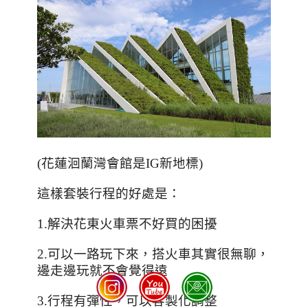
(
花蓮洄蘭灣會館是
IG
新地標
)
這樣套裝行程的好處是：
1.
解決花東火車票不好買的困擾
2.
可以一路玩下來，搭火車其實很無聊，
邊走邊玩就不會覺得遠
3.
行程有彈性，可以客製化調整