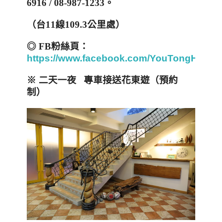
6916 / 08-987-1233
。
（台
11
線
109.3
公里處）
◎
FB
粉絲頁：
https://www.facebook.com/YouTongHuaFa
※ 二天一夜
專車接送花東遊（預約
制）