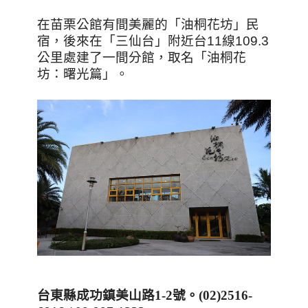
在苗栗公館有間美麗的「油桐花坊」民
宿，後來在「三仙台」附近台11線109.3
公里處建了一間分館，取名「油桐花
坊：曙光篇」。
台東縣成功鎮美山路
1-2
號
。
(
02)2516-