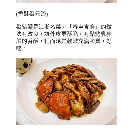
(
香酥肴元蹄
)
肴豬腳是江浙名菜，「春申食府」的做
法有改良，讓外皮更酥脆，有點烤乳豬
般的香酥，裡面還是軟嫩充滿膠質，好
吃。