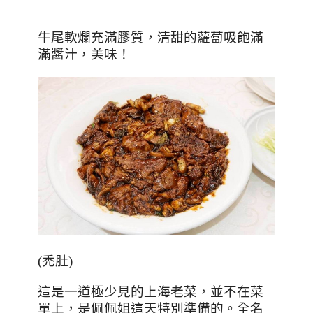
牛尾軟爛充滿膠質，清甜的蘿蔔吸飽滿
滿醬汁，美味！
(
禿肚
)
這是一道極少見的上海老菜，並不在菜
單上，是佩佩姐這天特別準備的。全名