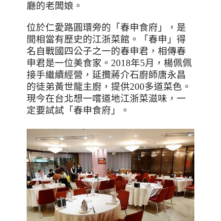
廳的老闆娘。
位於仁愛路圓環旁的「春申食府」，是
間相當有歷史的江浙菜館。「春申」得
名自戰國四公子之一的春申君，相傳春
申君是一位美食家。
2018
年
5
月，楊佩佩
接手繼續經營，延攬蔣介石廚師唐永昌
的徒弟黃世龍主廚，提供
200
多道菜色。
現今在台北想一嚐道地江浙菜滋味，一
定要試試「春申食府」。