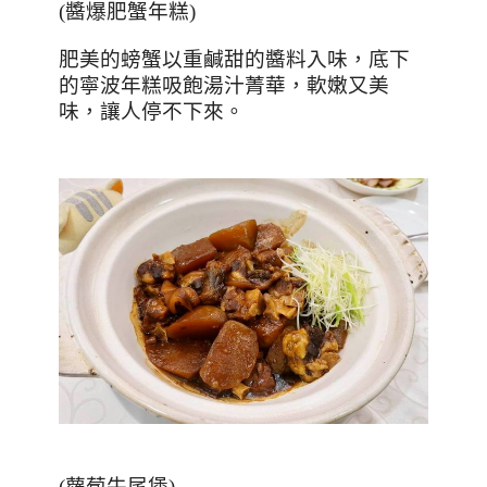
(
醬爆肥蟹年糕
)
肥美的螃蟹以重鹹甜的醬料入味，底下
的寧波年糕吸飽湯汁菁華，軟嫩又美
味，讓人停不下來。
(
蘿蔔牛尾煲
)