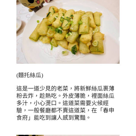
(
麵托絲瓜
)
這是一道少見的老菜，將新鮮絲瓜裹薄
粉去炸，趁熱吃。外皮薄脆，裡面絲瓜
多汁，小心燙口。這道菜需要火候經
驗，一般餐廳都不賣這道菜，在「春申
食府」能吃到讓人感到驚豔。