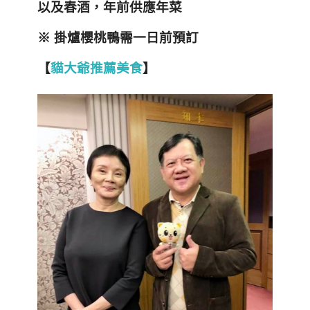
以及春酒
，年前供應年菜
※
掛爐櫻桃鴨需一日前預訂
【
貓大爺推薦美食
】