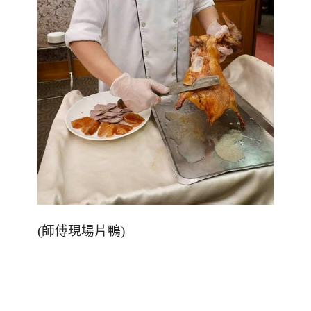
(
師傅現場片鴨
)