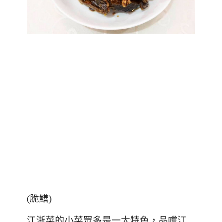
(
脆鱔
)
江浙菜的小菜眾多是一大特色，品嚐江