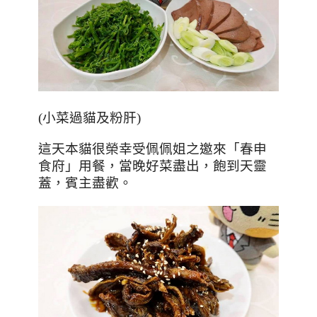
(
小菜過貓及粉肝
)
這天本貓很榮幸受佩佩姐之邀來「春申
食府」用餐，當晚好菜盡出，飽到天靈
蓋，賓主盡歡。