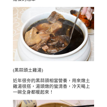
(
黑蒜頭土雞湯
)
近年很夯的黑蒜頭相當營養，用來燉土
雞湯很搭，湯頭燉的蠻清香，冷天喝上
一碗全身都暖起來！