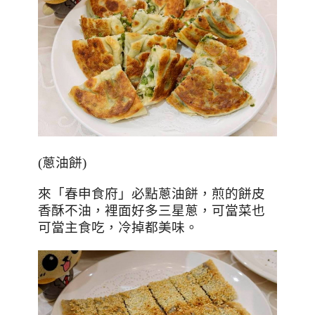
(
蔥油餅
)
來「春申食府」必點蔥油餅，煎的餅皮
香酥不油，裡面好多三星蔥，可當菜也
可當主食吃，冷掉都美味。