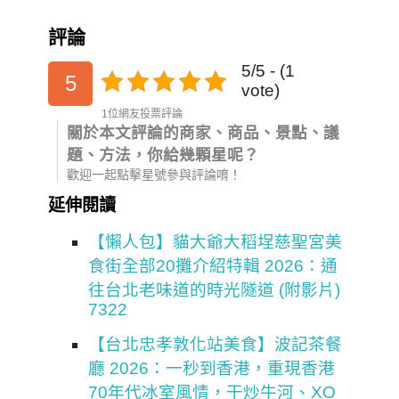
評論
5/5 - (1
5
vote)
1位網友投票評論
關於本文評論的商家、商品、景點、議
題、方法，你給幾顆星呢？
歡迎一起點擊星號參與評論唷！
延伸閱讀
【懶人包】貓大爺大稻埕慈聖宮美
食街全部20攤介紹特輯 2026：通
往台北老味道的時光隧道 (附影片)
7322
【台北忠孝敦化站美食】波記茶餐
廳 2026：一秒到香港，重現香港
70年代冰室風情，干炒牛河、XO