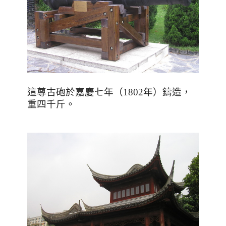
這尊古砲於嘉慶七年（1802年）鑄造，
重四千斤
。