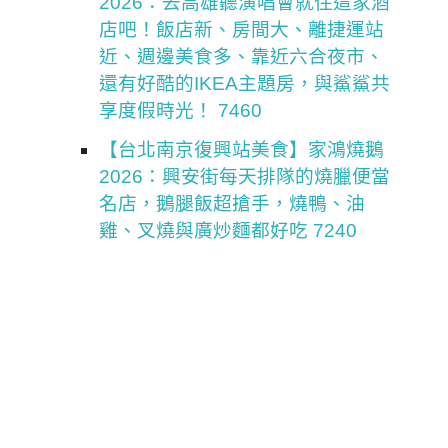
2026：去高雄聽演唱會就住這家酒
店吧！飯店新、房間大、離捷運站
近、週邊美食多、靠近六合夜市、
還有好酷的IKEA主題房，與鯊鯊共
享度假時光！ 7460
【台北南京復興站美食】家鴻燒鵝
2026：興安街每天排隊的燒臘便當
名店，鵝腿飯超搶手，燒鴨、油
雞、叉燒與廣炒麵都好吃 7240