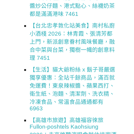
醬炒公仔麵、港式點心、絲襪奶茶
都是滿滿港味 7461
【台北忠孝敦化站美食】南村私廚
小酒棧 2026：林青霞、張清芳都
上門，新派創意眷村風味餐廳，融
合中菜與台菜，獨樹一幟的創意料
理 7451
【生活】貓大爺粉絲 x 鬍子哥嚴選
獨享優惠：全站千餘商品，滿百就
免運費！東泉辣椒醬、蘋果西打、
衛生紙、泡麵、清潔劑、洗衣精、
冷凍食品、常溫食品通通都有
6963
【高雄市旅遊】高雄福容徠旅
Fullon-poshtels Kaohsiung