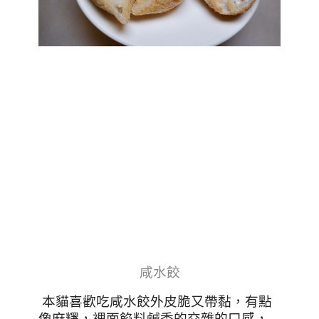
咸水餃
本貓喜歡吃咸水餃外皮脆又帶黏，有點
像麻糬，裡面餡料鹹香的交雜的口感，