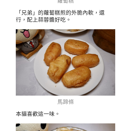
蘿蔔糕
「兄弟」的蘿蔔糕煎的外脆內軟，還
行，配上蒜蓉醬好吃。
馬蹄條
本貓喜歡這一味。