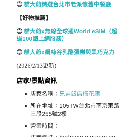
◎
貓大爺精選台北市老派懷舊中餐廳
【好物推薦】
◎
貓大爺x
無線全球通World eSIM
（超
過100
國上網服務）
◎
貓大爺x
絹絲谷乳酪蛋糕與黑巧克力
(2026/2/13更新)
店家/景點資訊
店家名稱：
兄弟飯店梅花廳
所在地址：105TW台北市南京東路
三段255號2樓
營業時間：