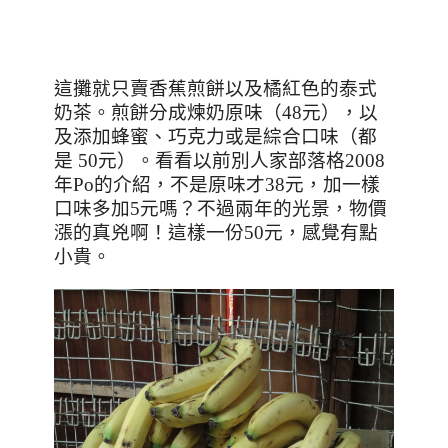
這攤就只賣香蕉煎餅以及橘紅色的泰式
奶茶。煎餅分成煉奶原味（
48
元），以
及添加蜂蜜、巧克力或是綜合口味（都
是
50
元）。看看以前別人家部落格
2008
年
Po
的介紹，不是原味才
38
元，加一樣
口味多加
5
元嗎？不過兩年的光景，物價
漲的真兇啊！這樣一份
50
元，感覺有點
小貴。