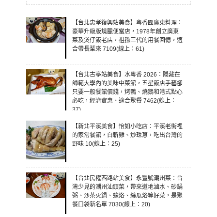
【台北忠孝復興站美食】粵香園廣東料理：
豪華升級版燒臘便當店，1978年創立廣東
菜及煲仔飯老店，祖孫三代的用餐回憶，適
合帶長輩來 7109(線上：61)
【台北古亭站美食】水粵香 2026：隱藏在
師範大學內的美味中菜館，五星飯店手藝卻
只要一般餐館價錢，烤鴨、燒鵝和港式點心
必吃，經濟實惠、適合聚餐 7462(線上：
37)
【新北平溪美食】怡如小吃店：平溪老街裡
的家常餐館，白斬雞、炒珠蔥，吃出台灣的
野味 10(線上：25)
【台北民權西路站美食】永豐號潮州菜：台
灣少見的潮州汕頭菜，帶來道地滷水、砂鍋
粥、沙茶火鍋、蠔烙、絲瓜烙等好菜，是聚
餐口袋新名單 7030(線上：20)