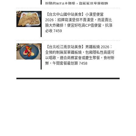
好酷的IKEA主題房，與鯊鯊共享度假時
光！ 7460
【台北中山國中站美食】小漢堡便當
2026：招牌寫漢堡但不賣漢堡，而是賣比
臉大炸雞排！便宜好吃高CP值便當，抗漲
必收 7459
【台北松江南京站美食】男鐵板燒 2026：
全預約制無菜單鐵板燒，包廂隱私性高還可
以唱歌，適合商務宴會或慶生聚餐，食材新
鮮，午間套餐最划算 7458