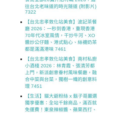
往台北老味道的時光隧道 (附影片)
7322
【台北忠孝敦化站美食】波記茶餐
廳 2026：一秒到香港，重現香港
70年代冰室風情，干炒牛河、XO
醬炒公仔麵、港式點心、絲襪奶茶
都是滿滿港味 7461
【台北忠孝敦化站美食】南村私廚
小酒棧 2026：林青霞、張清芳都
上門，新派創意眷村風味餐廳，融
合中菜與台菜，獨樹一幟的創意料
理 7451
【生活】貓大爺粉絲 x 鬍子哥嚴選
獨享優惠：全站千餘商品，滿百就
免運費！東泉辣椒醬、蘋果西打、