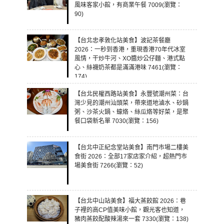
風味客家小館，有商業午餐 7009(瀏覽：
90)
【台北忠孝敦化站美食】波記茶餐廳
2026：一秒到香港，重現香港70年代冰室
風情，干炒牛河、XO醬炒公仔麵、港式點
心、絲襪奶茶都是滿滿港味 7461(瀏覽：
174)
【台北民權西路站美食】永豐號潮州菜：台
灣少見的潮州汕頭菜，帶來道地滷水、砂鍋
粥、沙茶火鍋、蠔烙、絲瓜烙等好菜，是聚
餐口袋新名單 7030(瀏覽：156)
【台北中正紀念堂站美食】南門市場二樓美
食街 2026：全部17家店家介紹，超熱門市
場美食街 7266(瀏覽：52)
【台北中山站美食】福大蒸餃館 2026：巷
子裡的高CP值美味小館，觀光客也知道，
豬肉蒸餃配酸辣湯來一套 7330(瀏覽：138)