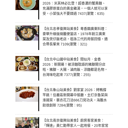
2026：米其林必比登！超香濃的蟹黃麵、
充滿膠原蛋白的黃金雞湯，一個人就可以享
受，小菜強大不要錯過 7437(瀏覽：635)
【台北忠孝復興站美食】粵香園廣東料理：
豪華升級版燒臘便當店，1978年創立廣東
菜及煲仔飯老店，祖孫三代的用餐回憶，適
合帶長輩來 7109(瀏覽：321)
【台北中山國中站美食】閏似月．金香
2026：新開幕！被涼麵耽誤的豬腳開分店
啦，豬腳、大腸、滷肉飯、涼麵都是名物，
台灣味吃起來 7377(瀏覽：255)
【台北象山站美食】劉家宴 2026：烤鴨撐
竿跳！信義區新開幕中餐廳，主打京魯菜與
淮揚菜，蓑衣花刀法666刀見功夫，海膽水
餃很創新 7284(瀏覽：95)
【台北南京復興站美食】廚房客家美食：
「輝達」黃仁勳帶家人一起用餐，20年家常