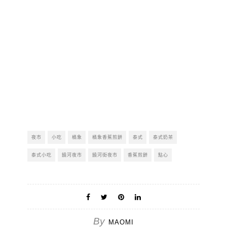
夜市
小吃
橘象
橘象香蕉煎餅
泰式
泰式奶茶
泰式小吃
饒河夜市
饒河街夜市
香蕉煎餅
點心
By
MAOMI