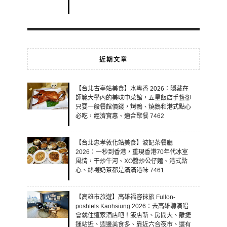
近期文章
【台北古亭站美食】水粵香 2026：隱藏在
師範大學內的美味中菜館，五星飯店手藝卻
只要一般餐館價錢，烤鴨、燒鵝和港式點心
必吃，經濟實惠、適合聚餐 7462
【台北忠孝敦化站美食】波記茶餐廳
2026：一秒到香港，重現香港70年代冰室
風情，干炒牛河、XO醬炒公仔麵、港式點
心、絲襪奶茶都是滿滿港味 7461
【高雄市旅遊】高雄福容徠旅 Fullon-
poshtels Kaohsiung 2026：去高雄聽演唱
會就住這家酒店吧！飯店新、房間大、離捷
運站近、週邊美食多、靠近六合夜市、還有