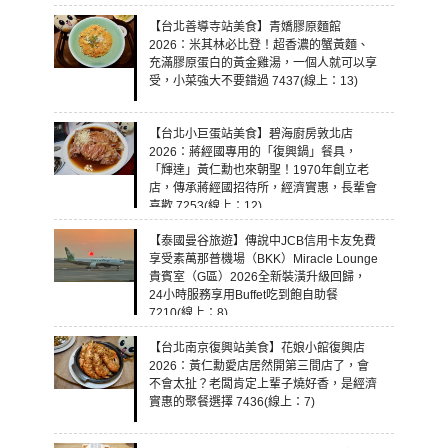
【台北善導寺站美食】青嬌膠原麵館
2026：米其林必比登！超香濃的蟹黃麵、
充滿膠原蛋白的黃金雞湯，一個人就可以享
受，小菜強大不要錯過 7437(線上：13)
【台北小巨蛋站美食】碧海廚房敦北店
2026：蔣經國專用的「復興鍋」餐具，
「輝達」黃仁勳也來朝聖！1970年創立老
店，傳承蔣經國招待所，經濟實惠，長輩會
喜歡 7253(線上：12)
【泰國曼谷旅遊】傳說中JCB信用卡友免費
享受素萬那普機場（BKK）Miracle Lounge
貴賓室（G區）2026全新裝潢升級回歸，
24小時服務享用Buffet吃到飽自助餐
7210(線上：8)
【台北南京復興站美食】花娘小館復興店
2026：黃仁勳愛店居然開第三間店了，會
不會太扯？老闆肯定上輩子燒好香，是經濟
實惠的聚餐選擇 7436(線上：7)