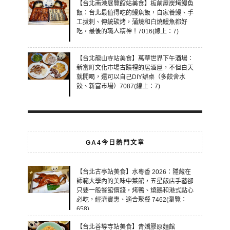
【台北南港展覽館站美食】板前屋炭烤鰻魚
飯：台北最值得吃的鰻魚飯，自家養鰻、手
工拔刺、傳統碳烤，蒲燒和白燒鰻魚都好
吃，最後的職人精神！7016(線上：7)
【台北龍山寺站美食】萬華世界下午酒場：
新富町文化市場古蹟裡的居酒屋，不但白天
就開喝，還可以自己DIY辦桌（多餃舍水
餃、新富市場）7087(線上：7)
GA4今日熱門文章
【台北古亭站美食】水粵香 2026：隱藏在
師範大學內的美味中菜館，五星飯店手藝卻
只要一般餐館價錢，烤鴨、燒鵝和港式點心
必吃，經濟實惠、適合聚餐 7462(瀏覽：
658)
【台北善導寺站美食】青嬌膠原麵館