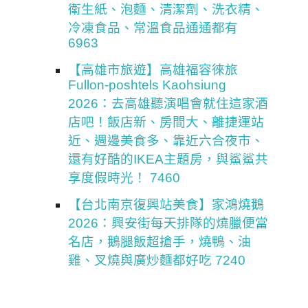
衛生紙、泡麵、清潔劑、洗衣精、
冷凍食品、常溫食品通通都有
6963
【高雄市旅遊】高雄福容徠旅
Fullon-poshtels Kaohsiung
2026：去高雄聽演唱會就住這家酒
店吧！飯店新、房間大、離捷運站
近、週邊美食多、靠近六合夜市、
還有好酷的IKEA主題房，與鯊鯊共
享度假時光！ 7460
【台北南京復興站美食】家鴻燒鵝
2026：興安街每天排隊的燒臘便當
名店，鵝腿飯超搶手，燒鴨、油
雞、叉燒與廣炒麵都好吃 7240