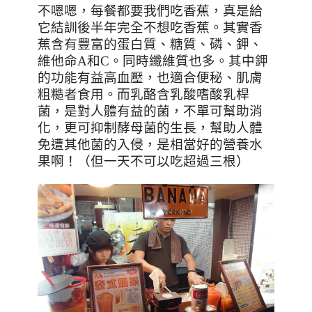
不嗯嗯，每餐都要我們吃香蕉，真是給
它結訓後半年完全不想吃香蕉。其實香
蕉含有豐富的蛋白質、糖質、磷、鉀、
維他命
A
和
C
。同時纖維質也多。其中鉀
的功能有益高血壓，也適合便秘、肌膚
粗糙者食用。而乳酪含乳酸嗜酸乳桿
菌，是對人體有益的菌，不單可幫助消
化，更可抑制酵母菌的生長，幫助人體
免遭其他菌的入侵，是相當好的營養水
果啊！（但一天不可以吃超過三根）