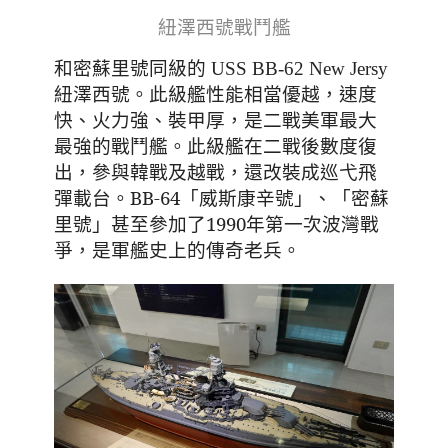
紐澤西號戰鬥艦
和密蘇里號同級的 USS BB-62 New Jersy
此級艦性能相當優越，速度
紐澤西號。
快、火力強、裝甲厚，是二戰美軍最大
最強的戰鬥艦。此級艦在二戰後數度復
出，參與韓戰及越戰，還改裝成巡弋飛
彈載台。BB-64「威斯康辛號」、「密蘇
里號」甚至參加了1990年第一次波灣戰
爭，是軍艦史上的傳奇老兵。