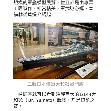
規模的軍艦模型展覽，並且都是由專業
工匠製作，相當精美，軍武迷必逛，本
貓就從這邊介紹起。
二戰日本海軍大和號戰鬥艦
一進展區就可以看到這艘巨大的1/144大
和號（IJN Yamato）戰艦，乃是鎮館之
寶。