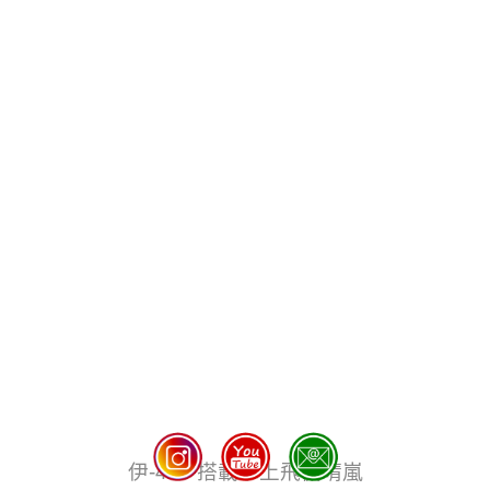
伊-400 搭載水上飛機晴嵐