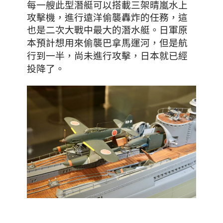
每一艘此型潛艇可以搭載三架晴嵐水上
攻擊機
，
進行遠洋偷襲轟炸的任務
，這
也是二次大戰中最大的潛水艇
。日軍原
，但是航
本預計想用來偷襲巴拿馬運河
行到一半，尚未進行攻擊，日本就已經
投降了
。