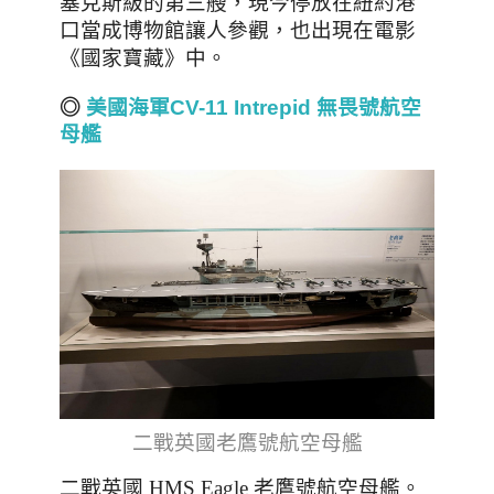
塞克斯級的第三艘，
現今停放在紐約港
，也出現在電影
口當成博物館讓人參觀
《國家寶藏》
中
。
◎
美國海軍CV-11 Intrepid 無畏號航空
母艦
二戰英國老鷹號航空母艦
二戰英國 HMS Eagle 老鷹號航空母艦。