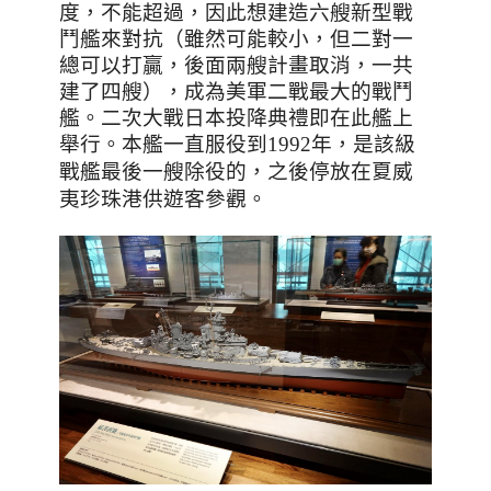
度，不能超過，因此想建造六艘新型戰
鬥艦來對抗（雖然可能較小，但二對一
總可以打贏，後面兩艘計畫取消，一共
建了四艘），成為美軍二戰最大的戰鬥
艦。
二次大戰日本投降典禮即在此艦上
舉行
。本艦一直服役到1992年，是該級
戰艦最後一艘除役的，之後停放在夏威
夷珍珠港供遊客參觀
。