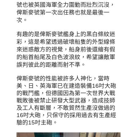
號也被英國海軍全力圍勦而壯烈沉沒，
俾斯麥號第一次出任務也就是最後一
次
。
有趣的是俾斯麥號艦身上的黑白條紋迷
彩
，這是希望透過破壞船隻的外型線條
來迷惑敵方的視覺
，船身前後還繪有假
的船首船尾及白色波浪紋
，希望讓敵軍
誤判彼此的距離而射不準
。
俾斯麥號的性能被許多人神化，當時
美、日、英海軍已在建造裝備16吋大砲
的戰鬥艦，但德國因為第一次世界大戰
戰敗後被禁止研發大型武器，造成技師
及工人有斷層，不敢貿然生產沒做過的
16吋大砲，只保守的採用過去有生產經
驗的15吋主砲。