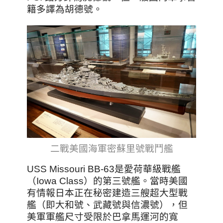
籍多譯為胡德號。
二戰美國海軍密蘇里號戰鬥艦
USS Missouri BB-63是愛荷華級戰艦
（Iowa Class）的第三號艦。當時美國
有情報日本正在秘密建造三艘超大型戰
艦（即大和號、武藏號與信濃號），但
美軍軍艦尺寸受限於巴拿馬運河的寬