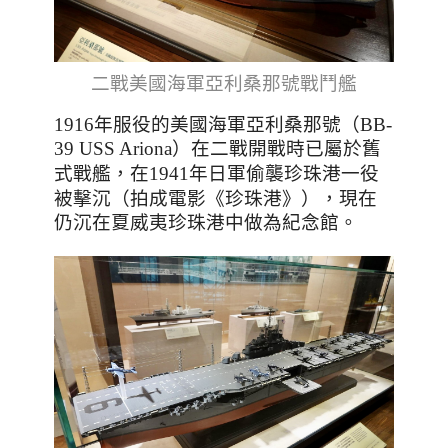
二戰美國海軍亞利桑那號戰鬥艦
1916年服役的美國海軍亞利桑那號（BB-
39 USS Ariona）在二戰開戰時已屬於舊
，
式戰艦
在1941年日軍偷襲珍珠港一役
（拍成
電影《珍珠港》
）
，
被擊沉
現在
仍沉在夏威夷珍珠港中做為紀念館
。