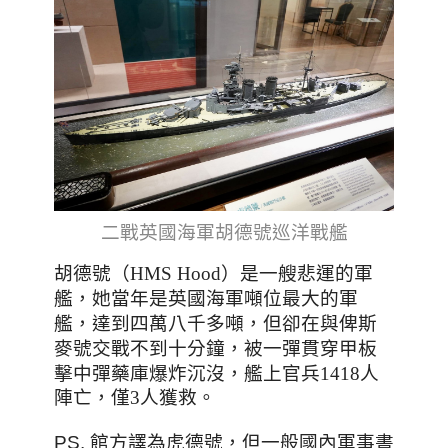
二戰英國海軍胡德號巡洋戰艦
胡德號（HMS Hood）是一艘悲運的軍
，她當年是英國海軍噸位最大的軍
艦
艦
，達到四萬八千多噸
，
但卻在與俾斯
麥號交戰不到十分鐘
，被
一彈貫穿甲板
擊中彈藥庫爆炸沉沒
，
艦上官兵1418人
陣亡
，僅3人獲救
。
PS. 館方譯為虎德號，但一般國內軍事書