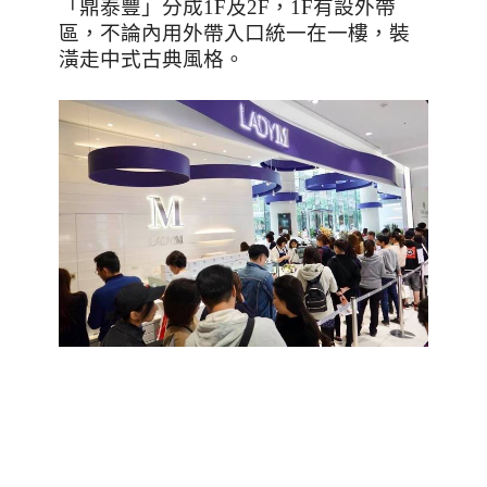
「鼎泰豐」分成
1F
及
2F
，1F有設外帶
區，不論內用外帶入口統一在一樓，裝
潢走中式古典風格。