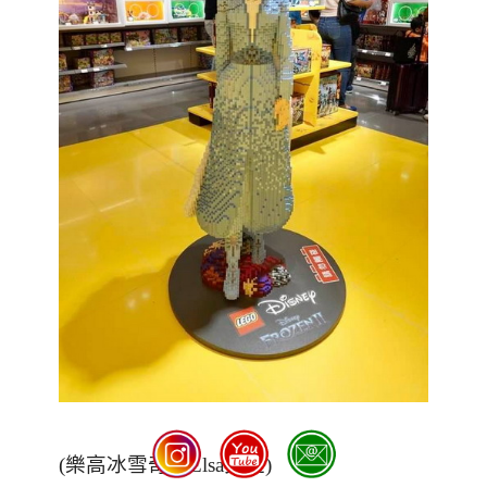
(
樂高冰雪奇緣Elsa女王
)