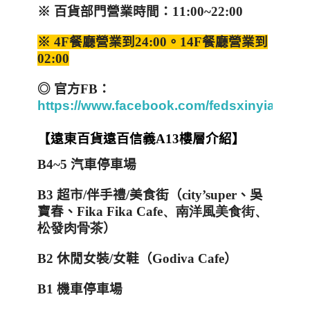
※ 百貨部門
營業時間：
11:00~22:00
※
4F
餐廳營業到
24:00
。
14F
餐廳營業到
02:00
◎
官方
FB
：
https://www.facebook.com/fedsxinyia13/
【遠東百貨遠百信義
A13
樓層介紹】
B4~5
汽車停車場
B3
超市
/
伴手禮
/
美食街（
city’super
、吳
寶春、
Fika Fika Cafe
、南洋風美食街
、
松發肉骨茶
）
B2
休閒女裝
/
女鞋（Godiva Cafe）
B1
機車停車場