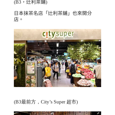
(B3，
辻
利茶舖)
日本抹茶名店
「
辻利茶舖
」
也來開分
店。
(B3最前方，City’s Super 超市)