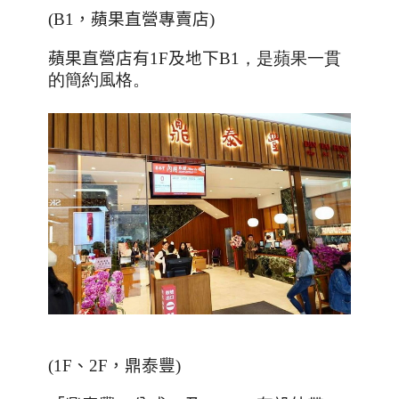
(
B1
，蘋果直營專賣店
)
蘋果直營店有
1F
及地下
B1，是蘋果一貫
的簡約風格
。
(1F
、
2F
，鼎泰豐
)