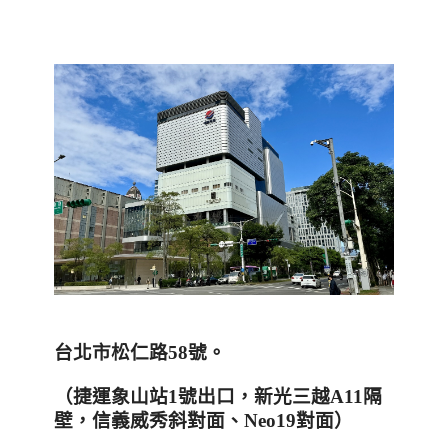
台北市松仁路
58
號。
（捷運象山站
1
號出口，新光三越
A11
隔
壁，信義威秀斜對面、
Neo19
對面）