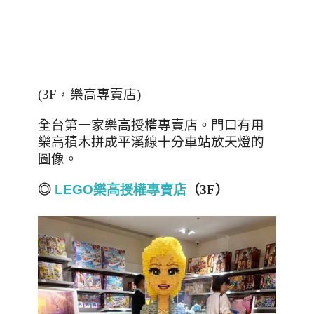
(3F
，樂高專賣店
)
全台第一家樂高授權專賣店。門口有
用
樂高積木拼成平溪線十分車站放天燈的
圖像。
◎
LEGO
樂
高
授
權
專
賣
店
（
3F
）