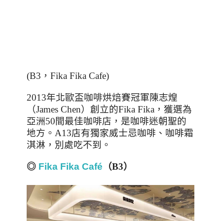
(B3，Fika Fika Cafe)
2013年北歐盃咖啡烘焙賽冠軍陳志煌
（
James Chen
）創立的
Fika Fika
，獲選為
亞洲
50
間最佳咖啡店，是咖啡迷朝聖的
地方。A13店有獨家威士忌咖啡、咖啡霜
淇淋，別處吃不到。
◎
Fika Fika Café
（
B3
）