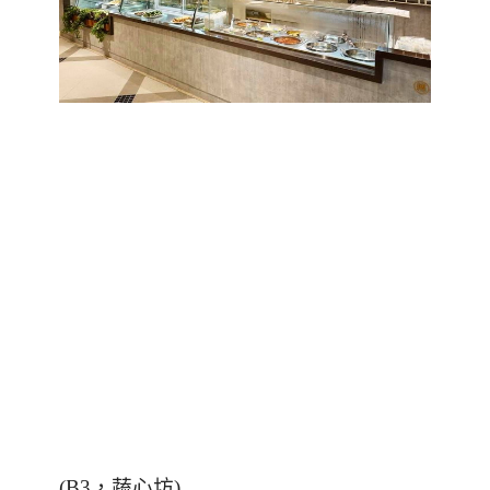
(B3，蔬心坊)