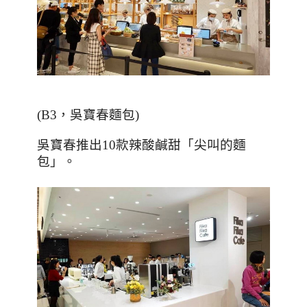
(B3
，吳寶春麵包
)
吳寶春推出10款辣酸鹹甜「尖叫的麵
包」。