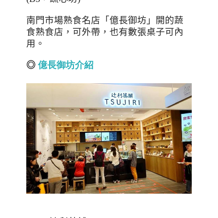
南門市場熟食名店「億長御坊」開的蔬
食熟食店，可外帶，也有數張桌子可內
用。
◎
億
長
御
坊
介
紹