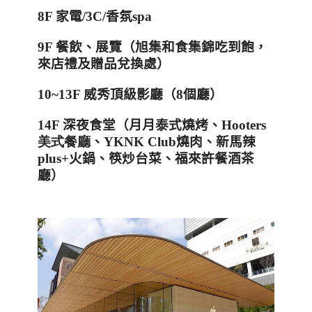
8F
家電
/3C/
香氛
spa
9F
餐飲、展覽（旭集和食集錦吃到飽，
來店禮及贈品兌換處）
10~13F
威秀頂級影廳（
8
個廳）
14F
深夜食堂（月月泰式燒烤、
Hooters
美式餐廳
、
YKNK Club
燒肉、新馬辣
plus+
火鍋、筷炒台菜、福來許餐酒茶
廳）