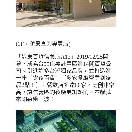
(1F，蘋果直營專賣店)
「遠東百貨信義店
A13
」
2019/12/25
開
幕，成為台北信義計畫區第
14間
百貨公
司。引進許多台灣獨家品牌，並打造第
一座「宵夜百貨」（多家餐廳營業到凌
晨
2
點！），餐飲店多達60家，比例非常
高，讓信義區的夜晚更加熱鬧。本貓就
來開幕衝一波！