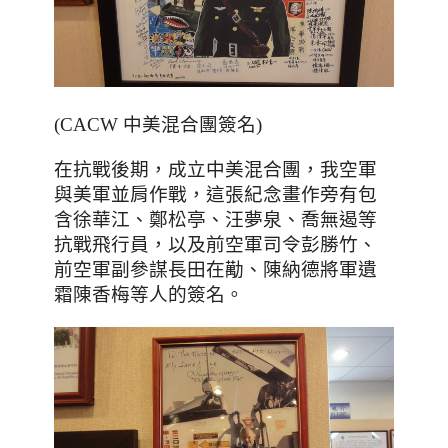
(CACW 中美混合團簽名)
，成立
，我空軍
在抗戰後期
中美混合團
，這張紀念畫作旁有
包
與美軍並肩作戰
含
徐華江、鄭松亭、汪夢泉、喬無遏等
抗戰飛行員，以及前空軍司令
彭勝竹
、
前空軍副參謀長田在勱、陳納德將軍遺
霜陳香梅等人的簽名。