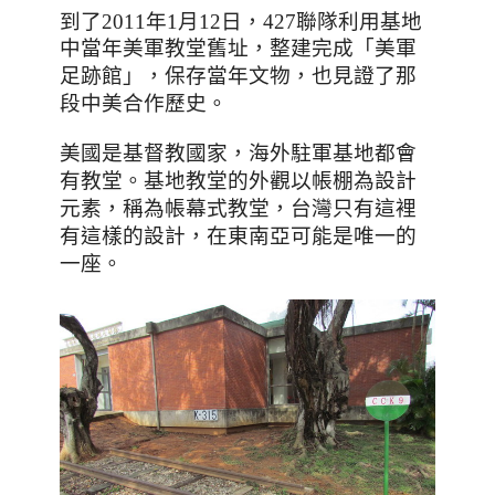
到了
2011
年
1
月
12
日，
427
聯隊利用基地
中當年美軍教堂舊址，整建完成「美軍
足跡館」
，保存當年文物，也見證了那
段中美合作歷史。
美國是基督教國家
，海外駐軍基地都會
有教堂。
基地教堂的外觀以帳棚為設計
元素，稱為帳幕式教堂，台灣只有這裡
有這樣的設計，在東南亞可能是唯一的
一座。