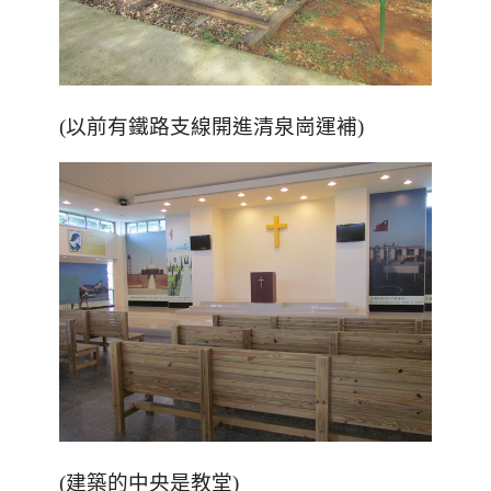
(以前有鐵路支線開進清泉崗運補)
(建築的中央是教堂)