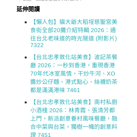
延伸閱讀
【懶人包】貓大爺大稻埕慈聖宮美
食街全部20攤介紹特輯 2026：通
往台北老味道的時光隧道 (附影片)
7322
【台北忠孝敦化站美食】波記茶餐
廳 2026：一秒到香港，重現香港
70年代冰室風情，干炒牛河、XO
醬炒公仔麵、港式點心、絲襪奶茶
都是滿滿港味 7461
【台北忠孝敦化站美食】南村私廚
小酒棧 2026：林青霞、張清芳都
上門，新派創意眷村風味餐廳，融
合中菜與台菜，獨樹一幟的創意料
理 7451