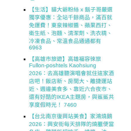
【生活】貓大爺粉絲 x 鬍子哥嚴選
獨享優惠：全站千餘商品，滿百就
免運費！東泉辣椒醬、蘋果西打、
衛生紙、泡麵、清潔劑、洗衣精、
冷凍食品、常溫食品通通都有
6963
【高雄市旅遊】高雄福容徠旅
Fullon-poshtels Kaohsiung
2026：去高雄聽演唱會就住這家酒
店吧！飯店新、房間大、離捷運站
近、週邊美食多、靠近六合夜市、
還有好酷的IKEA主題房，與鯊鯊共
享度假時光！ 7460
【台北南京復興站美食】家鴻燒鵝
2026：興安街每天排隊的燒臘便當