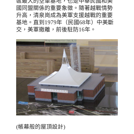
區最大的空軍基地，也是中華民國和美
國同盟關係的重要象徵。
隨著越戰情勢
升高，清泉崗成為美軍支援越戰的重要
基地。直到
1979
年（民國
68
年）中美斷
交，美軍撤離，前後駐防
16
年。
(帳幕般的屋頂設計)