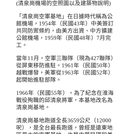
(清泉崗機場的空照圖以及建築物說明)
「清泉崗空軍基地」在日據時代稱為公
館機場，
1954
年（民國
43
年）中美簽訂
共同防禦條約，由美方出資、中方擴建
公館機場，
1959
年（民國
48
年）
7
月完
工。
當年
11
月，空軍三聯隊（現為
427
聯隊）
從屏東移防進駐。
1961
年（民國
50
年）
越戰爆發，美軍從
1963
年（民國
52
年）
起開始進駐部隊。
1966
年（民國
55
年），為了紀念在淮海
戰役殉職的邱清泉將軍，本基地改名為
清泉崗基地。
清泉崗基地跑道全長3659公尺（12000
呎），是全台最長跑道，曾經是遠東地