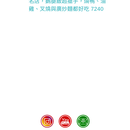
名店，鵝腿飯超搶手，燒鴨、油
雞、叉燒與廣炒麵都好吃 7240