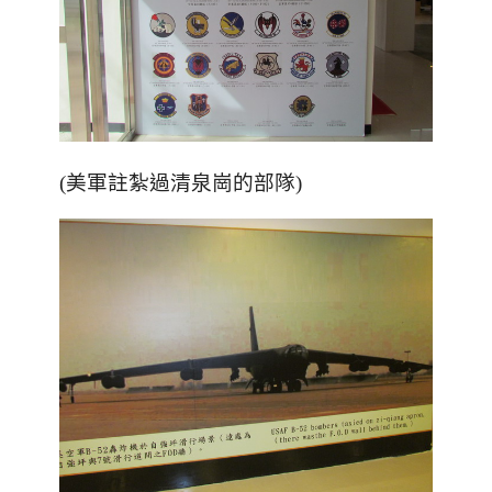
(美軍註紮過清泉崗的部隊)