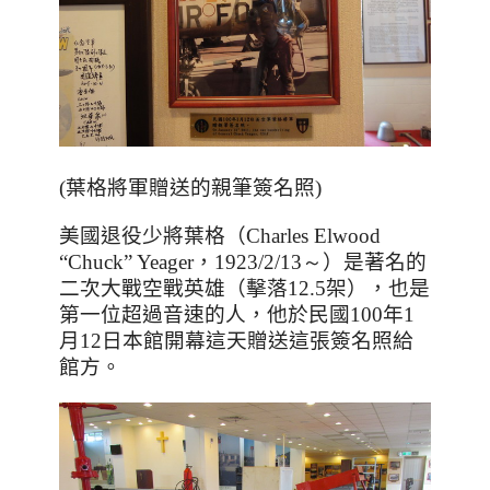
(葉格將軍贈送的親筆簽名照)
美國退役少將
葉格（
Charles Elwood
“Chuck” Yeager
，
1923/
2/
13～
）是著名的
二次大戰空戰英雄
（擊落
12.5
架）
，也
是
第一位超過音速的人
，他於
民國100年1
月12日本館開幕這天贈送這張簽名照給
館方。