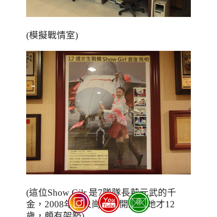
(模擬戰情室)
(這位Show Gilr 是7隊隊長荊元武的千
金，2008年清泉崗基地開放時她才12
歲，
頗有架勢)