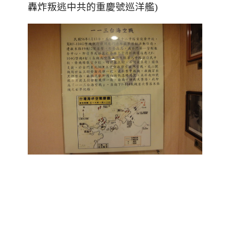
轟炸叛逃中共的重慶號巡洋艦)