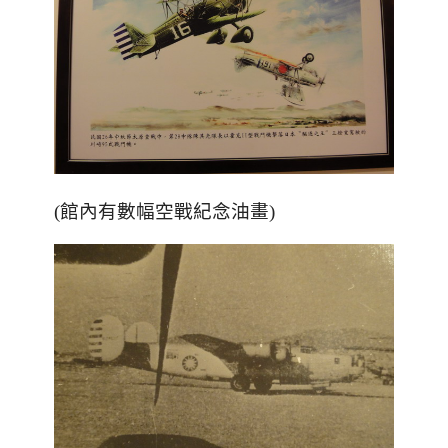
(館內有數幅空戰紀念油畫)