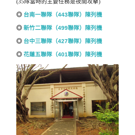
(35隊當時的主要任務是夜間攻擊)
◎
台南一聯隊（443聯隊）陳列機
◎
新竹二聯隊（499聯隊）陳列機
◎
台中三聯隊（427聯隊）陳列機
◎
花蓮五聯隊（401聯隊）陳列機