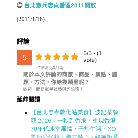
◎
台北憲兵忠貞營區2011開放
(2011/1/16)
評論
5/5 - (1
5
vote)
1位網友投票評論
關於本文評論的商家、商品、景點、議
題、方法，你給幾顆星呢？
歡迎一起點擊星號參與評論唷！
延伸閱讀
【台北忠孝敦化站美食】波記茶餐
廳 2026：一秒到香港，重現香港
70年代冰室風情，干炒牛河、XO
醬炒公仔麵、港式點心、絲襪奶茶