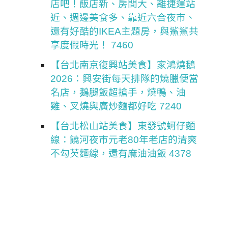
店吧！飯店新、房間大、離捷運站
近、週邊美食多、靠近六合夜市、
還有好酷的IKEA主題房，與鯊鯊共
享度假時光！ 7460
【台北南京復興站美食】家鴻燒鵝
2026：興安街每天排隊的燒臘便當
名店，鵝腿飯超搶手，燒鴨、油
雞、叉燒與廣炒麵都好吃 7240
【台北松山站美食】東發號蚵仔麵
線：饒河夜市元老80年老店的清爽
不勾芡麵線，還有麻油油飯 4378