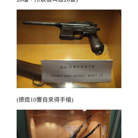
(德造10響自來得手槍)