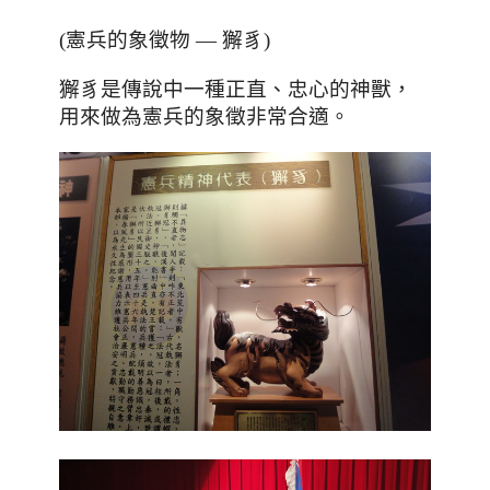
(憲兵的象徵物 — 獬豸)
、
獬豸是傳說中一種正直
忠心的神獸
，
。
用來做為憲兵的象徵非常合適