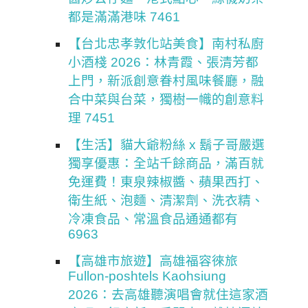
都是滿滿港味 7461
【台北忠孝敦化站美食】南村私廚
小酒棧 2026：林青霞、張清芳都
上門，新派創意眷村風味餐廳，融
合中菜與台菜，獨樹一幟的創意料
理 7451
【生活】貓大爺粉絲 x 鬍子哥嚴選
獨享優惠：全站千餘商品，滿百就
免運費！東泉辣椒醬、蘋果西打、
衛生紙、泡麵、清潔劑、洗衣精、
冷凍食品、常溫食品通通都有
6963
【高雄市旅遊】高雄福容徠旅
Fullon-poshtels Kaohsiung
2026：去高雄聽演唱會就住這家酒