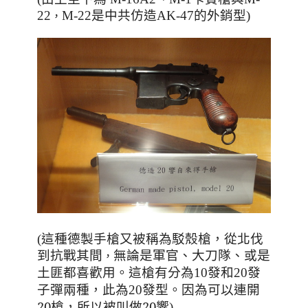
22
，
M-22是中共仿造AK-47的外銷型)
(這種德製手槍又被稱為駁殼槍
，從北伐
到抗戰其間
，
無論是軍官
、大刀隊
、或是
。
土匪都喜歡用
這槍有分為10發和20發
。因為可以連開
子彈兩種
，此為20發型
20槍
，所以被叫做20響
)