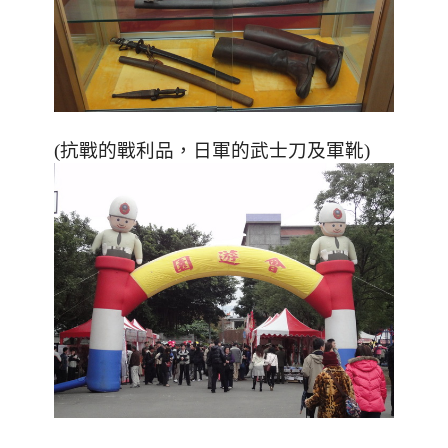
，
(抗戰的戰利品
日軍的武士刀及軍靴
)