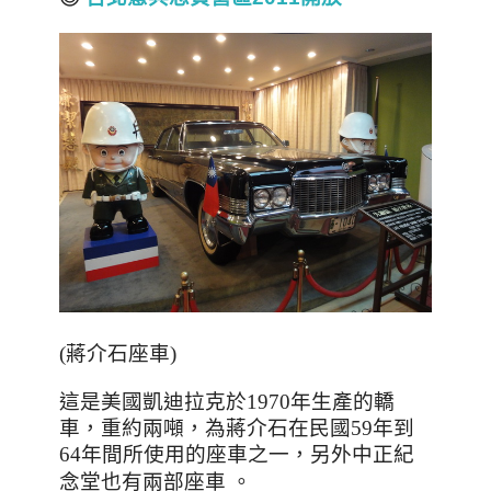
(蔣介石座車)
這是美國凱迪拉克於1970年生產的轎
車
，
重約兩噸
，
為蔣介石在民國59年到
64年間所使用的座車之一
，
另外中正紀
。
念堂也有兩部座車