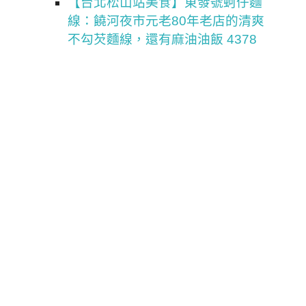
【台北松山站美食】東發號蚵仔麵
線：饒河夜市元老80年老店的清爽
不勾芡麵線，還有麻油油飯 4378