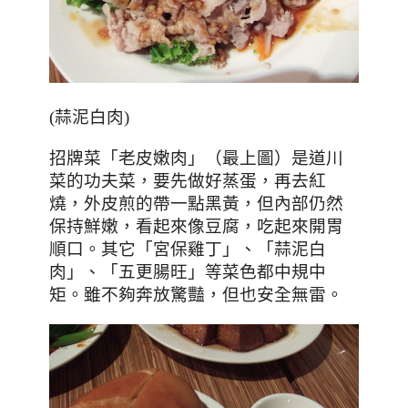
(蒜泥白肉)
招牌菜「老皮嫩肉」
（最上圖）
是道川
菜的功夫菜，要先做好蒸蛋，再去紅
燒，外皮煎的帶一點黑黃，但內部仍然
保持鮮嫩，看起來像豆腐，吃起來開胃
順口。其它「宮保雞丁」、「蒜泥白
肉」
、「五更腸旺」
等菜色都中規中
矩。雖不夠奔放驚豔
，但也安全無雷。