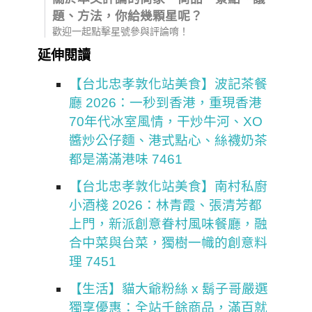
題、方法，你給幾顆星呢？
歡迎一起點擊星號參與評論唷！
延伸閱讀
【台北忠孝敦化站美食】波記茶餐
廳 2026：一秒到香港，重現香港
70年代冰室風情，干炒牛河、XO
醬炒公仔麵、港式點心、絲襪奶茶
都是滿滿港味 7461
【台北忠孝敦化站美食】南村私廚
小酒棧 2026：林青霞、張清芳都
上門，新派創意眷村風味餐廳，融
合中菜與台菜，獨樹一幟的創意料
理 7451
【生活】貓大爺粉絲 x 鬍子哥嚴選
獨享優惠：全站千餘商品，滿百就