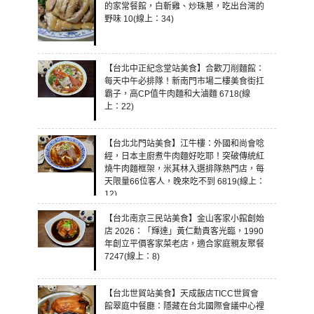
的家常餐館，白斬雞、炒珠蔥，吃出台灣的
野味 10(線上：34)
【台北中正紀念堂站美食】合歡刀削麵館：
每天中午必排隊！新南門市場二樓美食街扛
霸子，高CP值牛肉麵和大滷麵 6718(線
上：22)
【台北北門站美食】江牛樓：外國和尚會唸
經，日本主廚煮牛肉麵好吃耶！突破傳統紅
燒牛肉麵框架，米其林入選排隊熱門店，每
天限量66位客人，晚來吃不到 6819(線上：
12)
【台北南京三民站美食】金山客家小館創始
店 2026：「輝達」黃仁勳貴客光臨，1990
年創立平價客家菜老店，適合家庭親友聚餐
7247(線上：8)
【台北世貿站美食】天成飯店TICC世貿會
館翠庭中餐廳：隱藏在台北國際會議中心裡