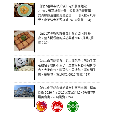
【台北善導寺站美食】青嬌膠原麵館
2026：米其林必比登！超香濃的蟹黃麵、
充滿膠原蛋白的黃金雞湯，一個人就可以享
受，小菜強大不要錯過 7437(瀏覽：24)
【台北忠孝復興站美食】藍心湄 KiKi 餐
廳：藝人開餐廳的成功典範 937 (停業)(瀏
覽：39)
【台北永春站美食】老上海包子：吃過手工
老麵包子就回不去了！虎林街永春市場排隊
店，大推肉包、酸菜包、豆沙包，還有和牛
包、榴槤包，買10送1 6915(瀏覽：17)
【台北中正紀念堂站美食】南門市場二樓美
食街 2026：全部17家店家介紹，超熱門市
場美食街 7266(瀏覽：24)