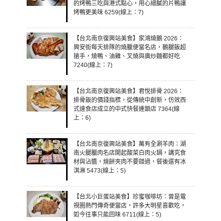
的烤鴨三吃與港式點心，用心細膩的片鴨讓
烤鴨更美味 6259(線上：7)
【台北南京復興站美食】家鴻燒鵝 2026：
興安街每天排隊的燒臘便當名店，鵝腿飯超
搶手，燒鴨、油雞、叉燒與廣炒麵都好吃
7240(線上：7)
【台北南京復興站美食】君悅排骨 2026：
排骨飯的價錢指標，從傳統中創新，仿效西
式速食店成立的中式快餐連鎖店 7364(線
上：6)
【台北南京復興站美食】萬有全涮羊肉：湖
南火腿臘肉名店開起酸菜白肉火鍋，講究食
材與沾醬，燒餅夾肉不要錯過，餐後還有冰
淇淋 5473(線上：5)
【台北小巨蛋站美食】珍蜜咖啡坊：曾是電
視圈熱門傳奇便當店，許多大明星喜歡吃，
如今往事只能回味 6711(線上：5)