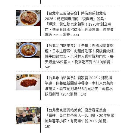
【台北小巨蛋站美食】碧海廚房敦北店
2026：蔣經國專用的「復興鍋」餐具，
「輝達」黃仁勳也來朝聖！1970年創立老
店，傳承蔣經國招待所，經濟實惠，長輩會
喜歡 7253(瀏覽：44)
【台北北門站美食】江牛樓：外國和尚會唸
經，日本主廚煮牛肉麵好吃耶！突破傳統紅
燒牛肉麵框架，米其林入選排隊熱門店，每
天限量66位客人，晚來吃不到 6819(瀏覽：
54)
【台北象山站美食】劉家宴 2026：烤鴨撐
竿跳！信義區新開幕中餐廳，主打京魯菜與
淮揚菜，蓑衣花刀法666刀見功夫，海膽水
餃很創新 7284(瀏覽：14)
【台北南京復興站美食】廚房客家美食：
「輝達」黃仁勳帶家人一起用餐，20年家常
風味客家小館，有商業午餐 7009(瀏覽：
16)