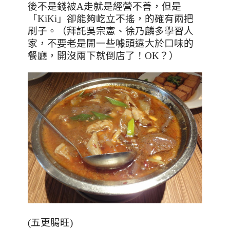
後不是錢被
A
走就是經營不善，但是
「
KiKi
」卻能夠屹立不搖，的確有兩把
刷子。（拜託吳宗憲、徐乃麟多學習人
家，不要老是開一些噱頭遠大於口味的
餐廳，開沒兩下就倒店了！
OK
？）
(五更腸旺)