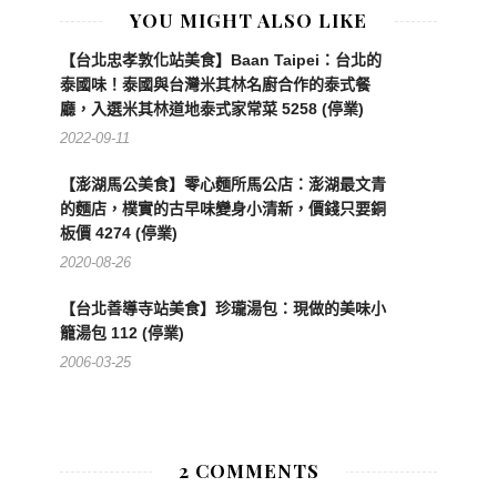
YOU MIGHT ALSO LIKE
【台北忠孝敦化站美食】Baan Taipei：台北的
泰國味！泰國與台灣米其林名廚合作的泰式餐
廳，入選米其林道地泰式家常菜 5258 (停業)
2022-09-11
【澎湖馬公美食】零心麵所馬公店：澎湖最文青
的麵店，樸實的古早味變身小清新，價錢只要銅
板價 4274 (停業)
2020-08-26
【台北善導寺站美食】珍瓏湯包：現做的美味小
籠湯包 112 (停業)
2006-03-25
2 COMMENTS