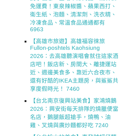
免運費！東泉辣椒醬、蘋果西打、
衛生紙、泡麵、清潔劑、洗衣精、
冷凍食品、常溫食品通通都有
6963
【高雄市旅遊】高雄福容徠旅
Fullon-poshtels Kaohsiung
2026：去高雄聽演唱會就住這家酒
店吧！飯店新、房間大、離捷運站
近、週邊美食多、靠近六合夜市、
還有好酷的IKEA主題房，與鯊鯊共
享度假時光！ 7460
【台北南京復興站美食】家鴻燒鵝
2026：興安街每天排隊的燒臘便當
名店，鵝腿飯超搶手，燒鴨、油
雞、叉燒與廣炒麵都好吃 7240