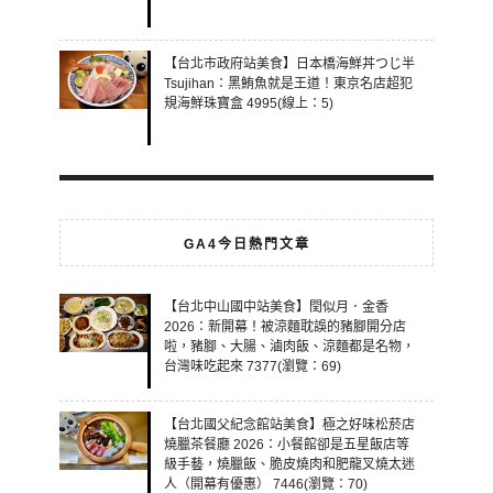
【台北市政府站美食】日本橋海鮮丼つじ半
Tsujihan：黑鮪魚就是王道！東京名店超犯
規海鮮珠寶盒 4995(線上：5)
GA4今日熱門文章
【台北中山國中站美食】閏似月．金香
2026：新開幕！被涼麵耽誤的豬腳開分店
啦，豬腳、大腸、滷肉飯、涼麵都是名物，
台灣味吃起來 7377(瀏覽：69)
【台北國父紀念館站美食】極之好味松菸店
燒臘茶餐廳 2026：小餐館卻是五星飯店等
級手藝，燒臘飯、脆皮燒肉和肥龍叉燒太迷
人（開幕有優惠） 7446(瀏覽：70)