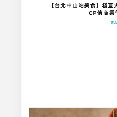
【台北中山站美食】棧直
CP值商業午
懷