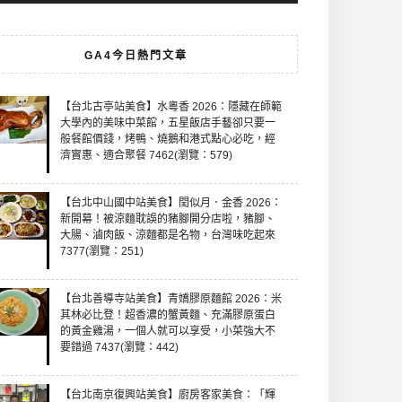
GA4今日熱門文章
【台北古亭站美食】水粵香 2026：隱藏在師範
大學內的美味中菜館，五星飯店手藝卻只要一
般餐館價錢，烤鴨、燒鵝和港式點心必吃，經
濟實惠、適合聚餐 7462(瀏覽：579)
【台北中山國中站美食】閏似月．金香 2026：
新開幕！被涼麵耽誤的豬腳開分店啦，豬腳、
大腸、滷肉飯、涼麵都是名物，台灣味吃起來
7377(瀏覽：251)
【台北善導寺站美食】青嬌膠原麵館 2026：米
其林必比登！超香濃的蟹黃麵、充滿膠原蛋白
的黃金雞湯，一個人就可以享受，小菜強大不
要錯過 7437(瀏覽：442)
【台北南京復興站美食】廚房客家美食：「輝