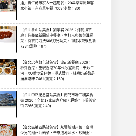
達」黃仁勳帶家人一起用餐，20年家常風味客
家小館，有商業午餐 7009(瀏覽：80)
【台北象山站美食】劉家宴 2026：烤鴨撐竿
跳！信義區新開幕中餐廳，主打京魯菜與淮揚
菜，蓑衣花刀法666刀見功夫，海膽水餃很創新
7284(瀏覽：87)
【台北忠孝敦化站美食】波記茶餐廳 2026：一
秒到香港，重現香港70年代冰室風情，干炒牛
河、XO醬炒公仔麵、港式點心、絲襪奶茶都是
滿滿港味 7461(瀏覽：169)
【台北中正紀念堂站美食】南門市場二樓美食
街 2026：全部17家店家介紹，超熱門市場美食
街 7266(瀏覽：49)
【台北民權西路站美食】永豐號潮州菜：台灣
少見的潮州汕頭菜，帶來道地滷水、砂鍋粥、