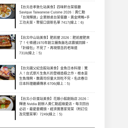
【台北忠孝敦化站美食】四味軒台菜餐廳
Savique Taiwanese Cuisine 2026：黃仁勳
「台灣輝達」企業辦桌台菜餐廳，黃金烤鴨+手
工功夫菜，聚餐口袋新名單 7417(線上：6)
【台北中山站美食】肥前屋 2026：肥前屋肥來
了！七條通1970年創立饅魚飯名店震憾回歸，
「針線包」不見了，再現懷念的老味道
7318(線上：5)
【台北國父紀念館站美食】金魚日本料理：驚
人！台式厚片生魚片的登峰造極之作，根本是
生魚塊啊，散壽司份量大到吃不完，名店春日
日本料理繼續傳承 6706(線上：5)
【台北小巨蛋站美食】花娘小館創始店 2026：
輝達 Nvidia 創辦人黃仁勳超級愛店，每次回台
必訪，最愛蒼蠅頭，經濟實惠家常菜（附訂位
及完整菜單）7249(線上：5)