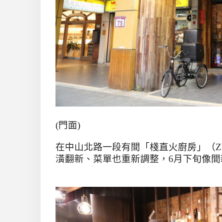
(
門面
)
在中山北路一段有間「棧直火廚房」（
Z
潢翻新、菜單也重新調整，
6
月下旬像間