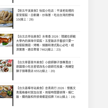
【新北平溪美食】怡如小吃店：平溪老街裡的
家常餐館，白斬雞、炒珠蔥，吃出台灣的野味
10(線上：28)
【台北古亭站美食】水粵香 2026：隱藏在師範
大學內的美味中菜館，五星飯店手藝卻只要一
般餐館價錢，烤鴨、燒鵝和港式點心必吃，經
濟實惠、適合聚餐 7462(線上：23)
【台北寧夏夜市美食】小廚師獅子頭專賣店：
原圓環小吃吉星號改名小廚師花枝羹，再轉型
獅子頭專賣店 6552(線上：20)
【台北善導寺站美食】忠青商行 2026：懷舊文
青風格眷村菜加台菜，用餐時間要排隊，蝦仁
飯、爛肉飯和炸排骨都是招牌 7361(線上：19)