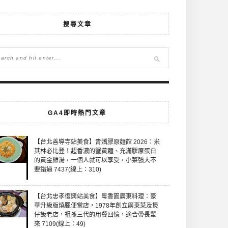
搜尋文章
GA4即時熱門文章
【台北善導寺站美食】青嬌膠原麵館 2026：米
其林必比登！超香濃的蟹黃麵、充滿膠原蛋白
的黃金雞湯，一個人就可以享受，小菜強大不
要錯過 7437(線上：310)
【台北忠孝復興站美食】粵香園廣東料理：豪
華升級版燒臘便當店，1978年創立廣東菜及煲
仔飯老店，祖孫三代的用餐回憶，適合帶長輩
來 7109(線上：49)