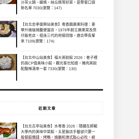
沙茶火鍋、蠔烙、絲瓜烙等好菜，是聚餐口袋
新名單 7030(瀏覽：147)
【台北忠孝復興站美食】粵香園廣東料理：豪
華升級版燒臘便當店，1978年創立廣東菜及煲
仔飯老店，祖孫三代的用餐回憶，適合帶長輩
來 7109(瀏覽：174)
【台北中山站美食】福大蒸餃館 2026：巷子裡
的高CP值美味小館，觀光客也知道，豬肉蒸餃
配酸辣湯來一套 7330(瀏覽：130)
近期文章
【台北古亭站美食】水粵香 2026：隱藏在師範
大學內的美味中菜館，五星飯店手藝卻只要一
般餐館價錢，烤鴨、燒鵝和港式點心必吃，經