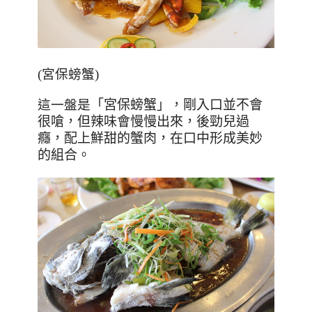
(宮保螃蟹)
這一盤是
「宮保螃蟹」，剛入口
並不會
很嗆，但
辣味會慢慢出來，後勁兒過
癮，配上鮮甜的蟹肉，在口中形成美妙
的組合。