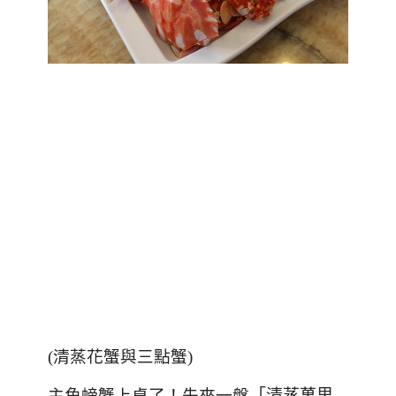
(清蒸花蟹與三點蟹)
主角螃蟹上桌了！先來一盤
「清蒸萬里