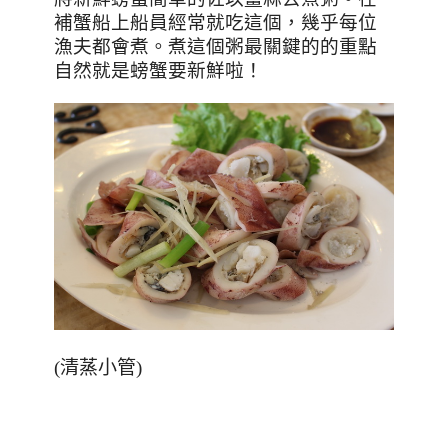
補蟹船上船員經常就吃這個，幾乎每位
漁夫都會煮。煮這個粥最關鍵的的重點
自然就是螃蟹要新鮮啦！
(清蒸小管)