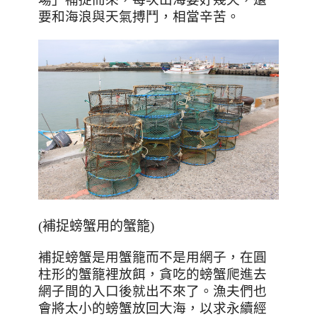
要和海浪與天氣搏鬥，相當辛苦。
(
補捉螃蟹用的蟹籠
)
補捉螃蟹是用蟹籠而不是用網子，在圓
柱形的蟹籠裡放餌，貪吃的螃蟹爬進去
網子間的入口後就出不來了。漁夫們也
會將太小的螃蟹放回大海，以求永續經