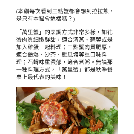
(本貓每次看到三點蟹都會想到拉拉熊，
是只有本貓會這樣嗎？)
「萬里蟹」的烹調方式非常多樣，如花
蟹肉質細嫩鮮甜，適合清蒸、蒜蓉或是
加入雞蛋一起料理；三點蟹肉質肥厚，
適合醬爆、沙茶、避風塘等重口味料
理；石蟳味重濃郁，適合煮粥。無論那
一種料理方式，「萬里蟹」都是秋季餐
桌上最代表的美味！