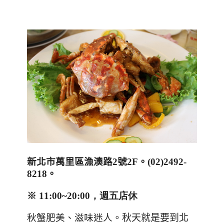
新北市萬里區漁澳路
2
號2F
。(
02)2492-
8218
。
※
11:00~20:00，週五店休
秋蟹肥美
、滋味迷人。
秋天就是要到北