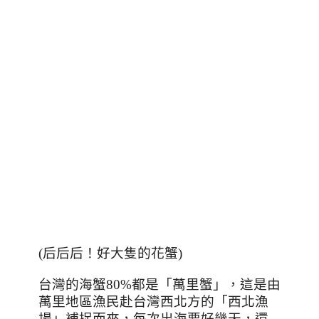
(后后后！好大隻的花蟹)
台灣的海蟹
80%
都是「萬里蟹」，這是由
萬里地區漁民赴台灣西北方的「西北漁
場」補捉而來，每次出海要好幾天，還