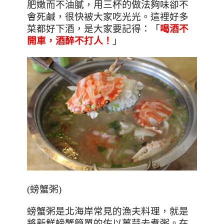
肥嫩而不油膩，
用三杯的做法夠
味卻不
會死鹹，很快被大家吃光光。這裡好多
菜都好下酒，
是大家要記得：
「
喝酒不
開車，酒醉不打人！
」
(螃蟹粥)
螃蟹粥是北海岸常見的漁夫料理，就是
將新鮮螃蟹簡單的佐以薑蒜去煮粥。在