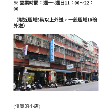
※
營業時間：週一
~
週日
11
：
00
～
22
：
00
（附近區域
5
碗以上外送，一般區域
10
碗
外送）
(僕實的小店)