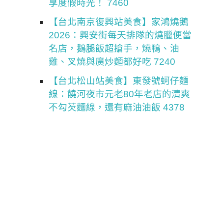
享度假時光！ 7460
【台北南京復興站美食】家鴻燒鵝
2026：興安街每天排隊的燒臘便當
名店，鵝腿飯超搶手，燒鴨、油
雞、叉燒與廣炒麵都好吃 7240
【台北松山站美食】東發號蚵仔麵
線：饒河夜市元老80年老店的清爽
不勾芡麵線，還有麻油油飯 4378