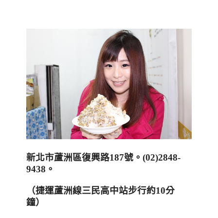
新北市蘆洲區復興路
187
號。
(02)2848-
9438
。
（捷運蘆洲線三民高中站步行約
10
分
鐘）