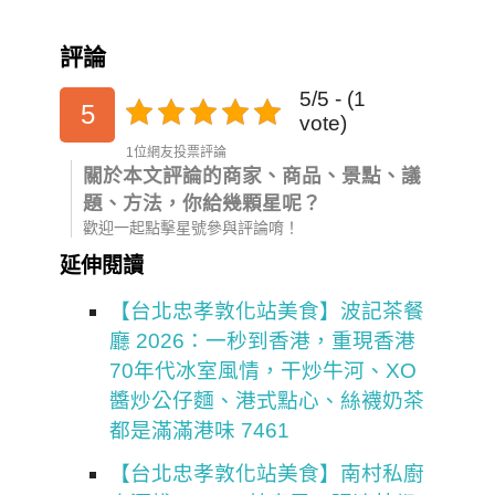
評論
5/5 - (1
5
vote)
1位網友投票評論
關於本文評論的商家、商品、景點、議
題、方法，你給幾顆星呢？
歡迎一起點擊星號參與評論唷！
延伸閱讀
【台北忠孝敦化站美食】波記茶餐
廳 2026：一秒到香港，重現香港
70年代冰室風情，干炒牛河、XO
醬炒公仔麵、港式點心、絲襪奶茶
都是滿滿港味 7461
【台北忠孝敦化站美食】南村私廚