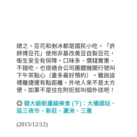
總之，豆花和剉冰都是國民小吃。「許
師傅豆花」使用非基改黃豆自製豆花，
衛生安全有保障。口味多、價錢實惠、
不錯吃，也很適合公司團體機關行號叫
下午茶點心（量多最好預約）。雖說這
裡離捷運有點距離，外地人來不是太方
便，如果不是住在附近就叫個外送吧！
◎
貓大爺新蘆線美食 (
下)
：大橋頭站、
延三夜市
、
新莊、蘆洲、三重
(2015/12/12)