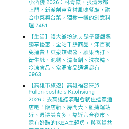
小酒棧 2026：林青霞、張清芳都
上門，新派創意眷村風味餐廳，融
合中菜與台菜，獨樹一幟的創意料
理 7451
【生活】貓大爺粉絲 x 鬍子哥嚴選
獨享優惠：全站千餘商品，滿百就
免運費！東泉辣椒醬、蘋果西打、
衛生紙、泡麵、清潔劑、洗衣精、
冷凍食品、常溫食品通通都有
6963
【高雄市旅遊】高雄福容徠旅
Fullon-poshtels Kaohsiung
2026：去高雄聽演唱會就住這家酒
店吧！飯店新、房間大、離捷運站
近、週邊美食多、靠近六合夜市、
還有好酷的IKEA主題房，與鯊鯊共