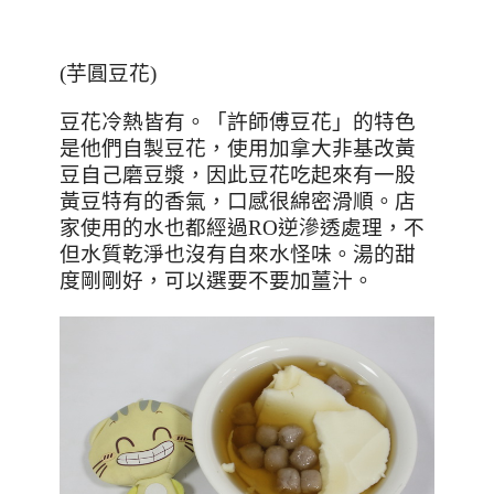
(
芋圓豆花
)
豆花冷熱皆有。「許師傅豆花」的特色
是他們自製豆花，使用加拿大非基改黃
豆自己磨豆漿，因此豆花吃起來有一股
黃豆特有的香氣，口感很綿密滑順。店
家使用的水也都經過
RO
逆滲透處理，不
但水質乾淨也沒有自來水怪味。湯的甜
度剛剛好，可以選要不要加薑汁。