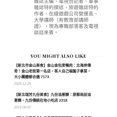
雜誌主編、電視台記者、軍事
雜誌特約撰述、旅遊雜誌特約
作者、在線遊戲公司營運長、
大學講師（有教育部講師
證），現為專職部落客及電視
談話來賓。
YOU MIGHT ALSO LIKE
【新北市金山美食】金山金包里鴨肉：北海岸傳
奇！金山老街第一名店，客人自己端盤子拿菜，
大小團體都合適 7173
2025-12-25
【新北瑞芳九份美食】九份油蔥粿：原郵局前油
蔥粿，九份傳統在地小吃店 2318
2015-06-01