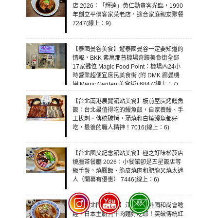
店 2026：「輝達」黃仁勳貴客光臨，1990
年創立平價客家菜老店，適合家庭親友聚餐
7247(線上：9)
【泰國曼谷美食】遊泰國曼谷一定要知道的
情報，BKK 素萬那普機場奇蹟美食街全部
17家攤位 Magic Food Point：機場內24小
時營業超便宜庶民美食街 (附 DMK 廊曼機
場 Magic Garden 美食街) 6847(線上：7)
【台北南港展覽館站美食】板前屋炭烤鰻魚
飯：台北最值得吃的鰻魚飯，自家養鰻、手
工拔刺、傳統碳烤，蒲燒和白燒鰻魚都好
吃，最後的職人精神！7016(線上：6)
【台北國父紀念館站美食】極之好味松菸店
燒臘茶餐廳 2026：小餐館卻是五星飯店等
級手藝，燒臘飯、脆皮燒肉和肥龍叉燒太迷
人（開幕有優惠） 7446(線上：6)
【台北北門站美食】江牛樓：外國和尚會唸
經，日本主廚煮牛肉麵好吃耶！突破傳統紅