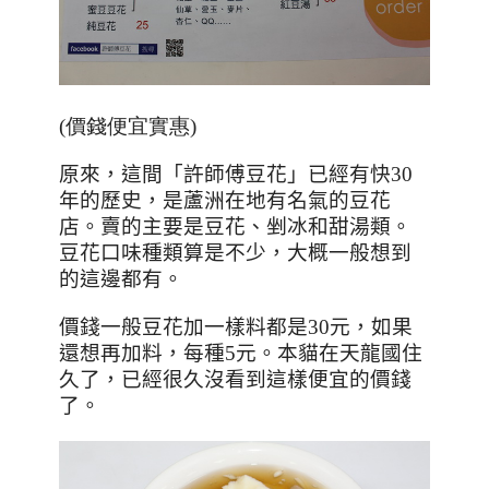
(價錢便宜實惠)
原來，這間「許師傅豆花」已經有快
30
年的歷史，是蘆洲在地有名氣的豆花
店。
賣的主要是豆花、剉冰和甜湯類。
豆花口味種類算是不少，大概一般想到
的這邊都有。
價錢一般豆花加一樣料都是
30
元，如果
還想再加料，每種
5
元。本貓在天龍國住
久了，已經很久沒看到這樣便宜的價錢
了。