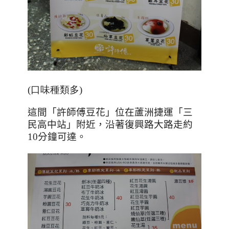
(口味種類多)
這間「許師傅豆花」位在蘆洲捷運「三
民高中站」附近，沿著復興路大路走約
10
分鐘可達。