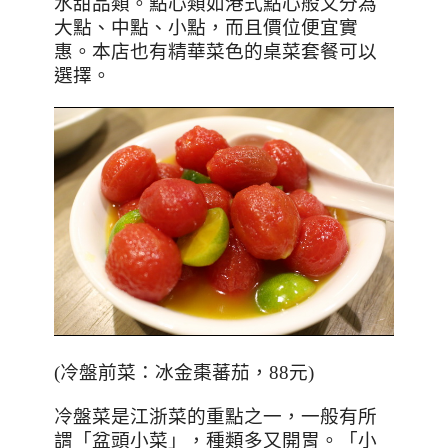
水甜品類。點心類如港式點心般又分為
大點、中點、小點，而且價位便宜實
惠。本店也有精華菜色的桌菜套餐可以
選擇。
(冷盤前菜：冰金棗蕃茄，88元)
冷盤菜是江浙菜的重點之一，一般有所
謂
「盆頭小菜」，種類多又開胃。「小