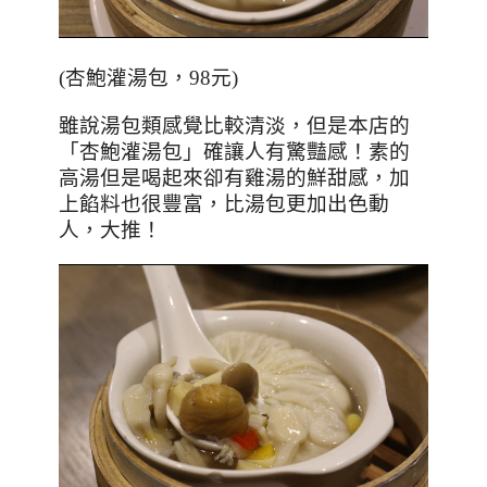
(杏鮑灌湯包，98元)
雖說湯包類感覺比較清淡，但是本店的
「
杏鮑灌湯包
」確讓人有驚豔感！素的
高湯但是喝起來卻有雞湯的鮮甜感，加
上餡料也很豐富，比湯包更加出色動
人，大推！