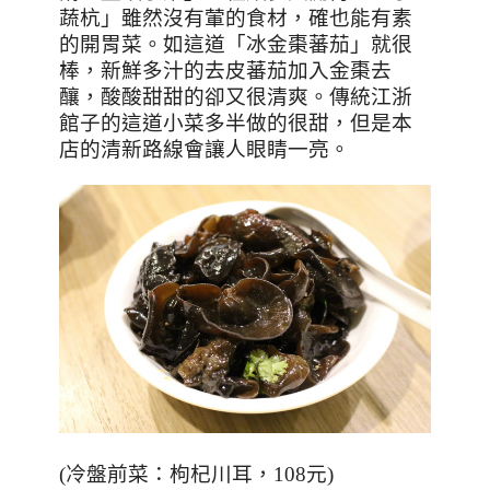
蔬杭」雖然沒有葷的食材，確也能有素
的開胃菜。如這道「冰金棗蕃茄」就很
棒，新鮮多汁的去皮蕃茄加入金棗去
釀，酸酸甜甜的卻又很清爽。傳統江浙
館子的這道小菜多半做的很甜，但是本
店的清新路線會讓人眼睛一亮。
(冷盤前菜：枸杞川耳，108元)