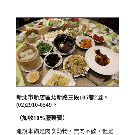
新北市新店區北新路三段
105
巷
2
號
。
(02)2910-0549
。
（加收
10%
服務費）
雖說本貓是肉食動物
，無肉不歡，但是