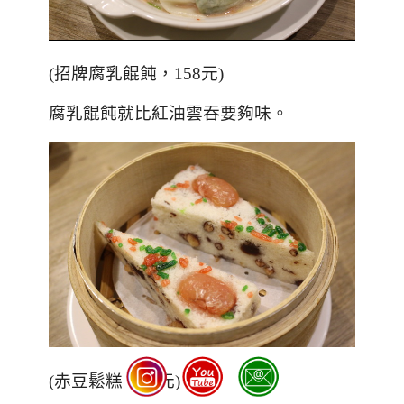
(招牌腐乳餛飩，158元)
腐乳餛飩就比紅油雲吞要夠味。
(赤豆鬆糕，58元)