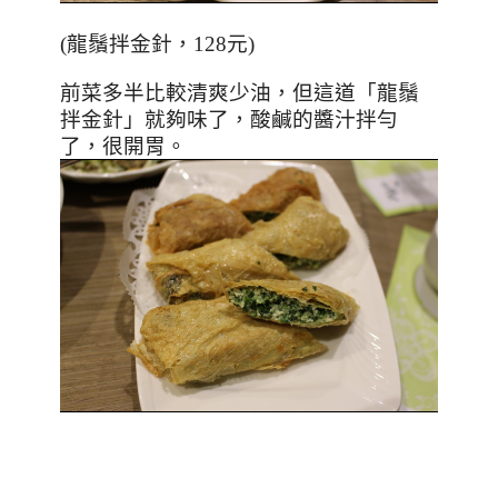
(龍鬚拌金針，128元)
前菜多半比較清爽少油，但這道「龍鬚
拌金針」就夠味了，酸鹹的醬汁拌勻
了，很開胃。