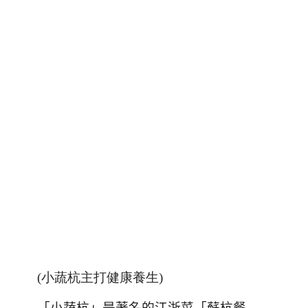
(小蔬杭主打健康養生)
「小蔬杭」是著名的江浙菜「蘇杭餐