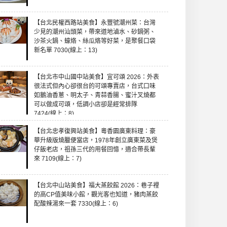
【台北民權西路站美食】永豐號潮州菜：台灣
少見的潮州汕頭菜，帶來道地滷水、砂鍋粥、
沙茶火鍋、蠔烙、絲瓜烙等好菜，是聚餐口袋
新名單 7030(線上：13)
【台北市中山國中站美食】宜可頌 2026：外表
很法式但內心卻很台的可頌專賣店，台式口味
如鵝油香蔥、明太子、青蒜香腸、蜜汁叉燒都
可以做成可頌，低調小店卻是經常排隊
7424(線上：8)
【台北忠孝復興站美食】粵香園廣東料理：豪
華升級版燒臘便當店，1978年創立廣東菜及煲
仔飯老店，祖孫三代的用餐回憶，適合帶長輩
來 7109(線上：7)
【台北中山站美食】福大蒸餃館 2026：巷子裡
的高CP值美味小館，觀光客也知道，豬肉蒸餃
配酸辣湯來一套 7330(線上：6)