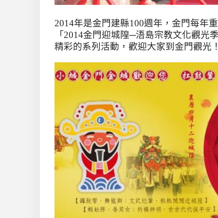
2014
年是金門建縣
100
週年，金門每年重
「
2014
金門迎城隍
─
浯島宗教文化觀光
精彩的系列活動，歡迎大家到金門觀光