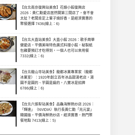
【台北南京復興站美食】花娘小館復興店
2026：黃仁勳愛店居然開第三間店了，會不會
太扯？老闆肯定上輩子燒好香，是經濟實惠的
聚餐選擇 7436(線上：6)
【台北大直站美食】大直小館 2026：歌手周華
健愛店，平價美味特色廣式料理小館，秘製紙
包雞要預訂才吃得到，一個人也可以來用餐
7332(線上：6)
【台北龍山寺站美食】龍都冰菓專業家（龍都
冰菓室）：1920年創立百年冰品甜湯老店，湯
圓不是圓的、芋圓是扁的，八寶冰是招牌
6786(線上：6)
【台北六張犁站美食】品鱻海鮮熱炒店 2026：
「輝達」（NVIDIA）執行長黃仁勳「兆元宴」
韓國版，平價海鮮熱炒店，經濟實惠，熱門聚
餐地點 7413(線上：5)