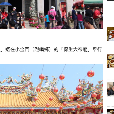
季」選在小金門（烈嶼鄉）的「保生大帝廟」舉行