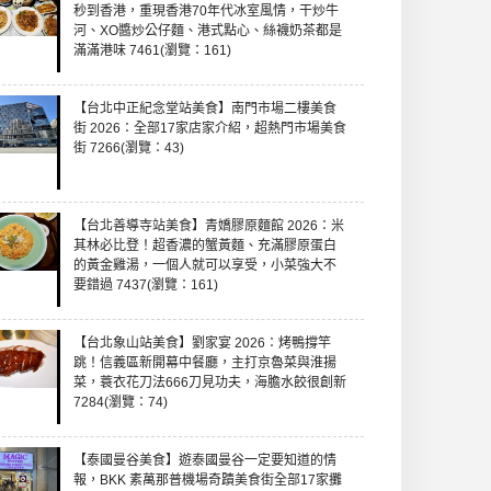
秒到香港，重現香港70年代冰室風情，干炒牛
河、XO醬炒公仔麵、港式點心、絲襪奶茶都是
滿滿港味 7461(瀏覽：161)
【台北中正紀念堂站美食】南門市場二樓美食
街 2026：全部17家店家介紹，超熱門市場美食
街 7266(瀏覽：43)
【台北善導寺站美食】青嬌膠原麵館 2026：米
其林必比登！超香濃的蟹黃麵、充滿膠原蛋白
的黃金雞湯，一個人就可以享受，小菜強大不
要錯過 7437(瀏覽：161)
【台北象山站美食】劉家宴 2026：烤鴨撐竿
跳！信義區新開幕中餐廳，主打京魯菜與淮揚
菜，蓑衣花刀法666刀見功夫，海膽水餃很創新
7284(瀏覽：74)
【泰國曼谷美食】遊泰國曼谷一定要知道的情
報，BKK 素萬那普機場奇蹟美食街全部17家攤