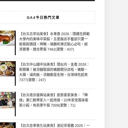
GA4今日熱門文章
【台北古亭站美食】水粵香 2026：隱藏在師範
大學內的美味中菜館，五星飯店手藝卻只要一
般餐館價錢，烤鴨、燒鵝和港式點心必吃，經
濟實惠、適合聚餐 7462(瀏覽：437)
【台北中山國中站美食】閏似月．金香 2026：
新開幕！被涼麵耽誤的豬腳開分店啦，豬腳、
大腸、滷肉飯、涼麵都是名物，台灣味吃起來
7377(瀏覽：247)
【台北南京復興站美食】廚房客家美食：「輝
達」黃仁勳帶家人一起用餐，20年家常風味客
家小館，有商業午餐 7009(瀏覽：71)
【台北忠孝敦化站美食】波記茶餐廳 2026：一