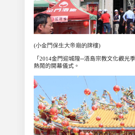
(小金門保生大帝廟的牌樓)
「
2014
金門迎城隍
─
浯島宗教文化觀光
熱鬧的開幕儀式。