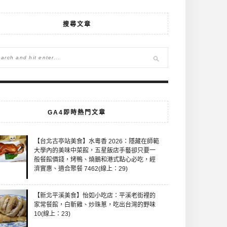
搜尋文章
GA4即時熱門文章
【台北古亭站美食】水粵香 2026：隱藏在師範
大學內的美味中菜館，五星飯店手藝卻只要一
般餐館價錢，烤鴨、燒鵝和港式點心必吃，經
濟實惠、適合聚餐 7462(線上：29)
【新北平溪美食】怡如小吃店：平溪老街裡的
家常餐館，白斬雞、炒珠蔥，吃出台灣的野味
10(線上：23)