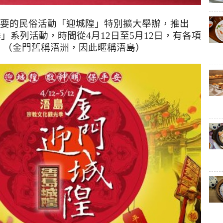
要的民俗活動「迎城隍」特別擴大舉辦，推出
季」系列活動，時間從
4
月
12
日至
5
月
12
日，有各項
！（金門舊稱浯洲，因此暱稱浯島）