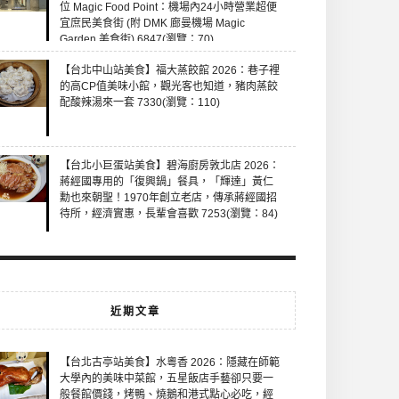
位 Magic Food Point：機場內24小時營業超便
宜庶民美食街 (附 DMK 廊曼機場 Magic
Garden 美食街) 6847(瀏覽：70)
【台北中山站美食】福大蒸餃館 2026：巷子裡
的高CP值美味小館，觀光客也知道，豬肉蒸餃
配酸辣湯來一套 7330(瀏覽：110)
【台北小巨蛋站美食】碧海廚房敦北店 2026：
蔣經國專用的「復興鍋」餐具，「輝達」黃仁
勳也來朝聖！1970年創立老店，傳承蔣經國招
待所，經濟實惠，長輩會喜歡 7253(瀏覽：84)
近期文章
【台北古亭站美食】水粵香 2026：隱藏在師範
大學內的美味中菜館，五星飯店手藝卻只要一
般餐館價錢，烤鴨、燒鵝和港式點心必吃，經