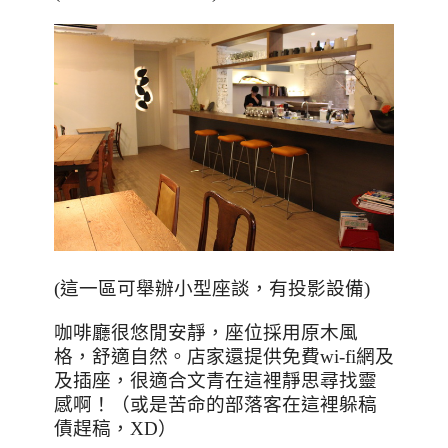
(這一區可舉辦小型座談，有投影設備)
咖啡廳很悠閒安靜，座位採用原木風
格，舒適自然。店家還提供免費
wi-fi
網及
及插座，很適合文青在這裡靜思尋找靈
感啊！（或是苦命的部落客在這裡躲稿
債趕稿，
XD
）