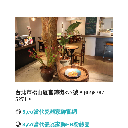
台北市松山區富錦街
377
號
。
(
02)8787-
5271
。
◎
3,co當代瓷器家飾
官
網
◎
3,co當代瓷器家飾
FB
粉絲團