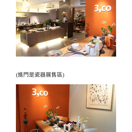
(進門是瓷器展售區)