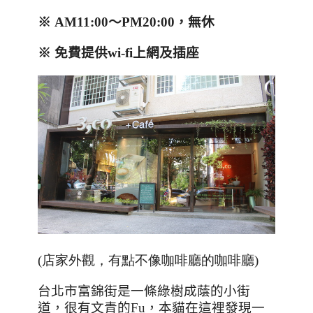
※
AM11:00
～
PM20:00
，無休
※ 免費提
供
wi-fi
上網及插座
(店家外觀，有點不像咖啡廳的咖啡廳)
台北市富錦街是一條綠樹成蔭的小街
道，很有文青的
Fu
，本貓在這裡發現一