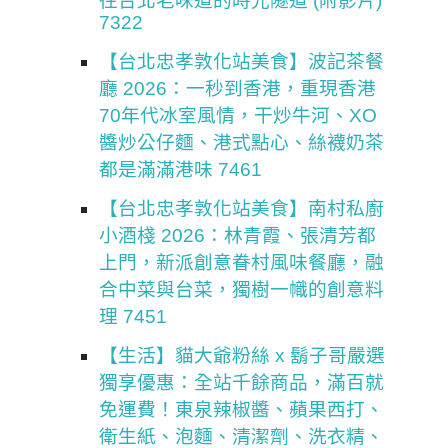
往台北老味道的時光隧道 (附影片)
7322
【台北忠孝敦化站美食】波記茶餐
廳 2026：一秒到香港，重現香港
70年代冰室風情，干炒牛河、XO
醬炒公仔麵、港式點心、絲襪奶茶
都是滿滿港味 7461
【台北忠孝敦化站美食】南村私廚
小酒棧 2026：林青霞、張清芳都
上門，新派創意眷村風味餐廳，融
合中菜與台菜，獨樹一幟的創意料
理 7451
【生活】貓大爺粉絲 x 鬍子哥嚴選
獨享優惠：全站千餘商品，滿百就
免運費！東泉辣椒醬、蘋果西打、
衛生紙、泡麵、清潔劑、洗衣精、