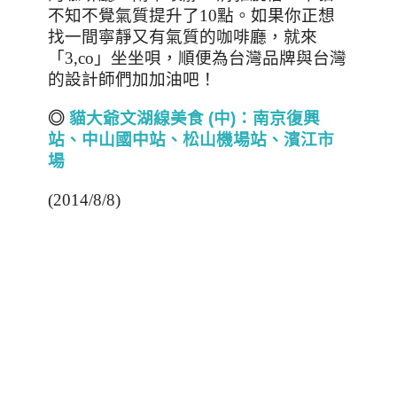
不知不覺氣質提升了
10
點。如果你正想
找一間寧靜又有氣質的咖啡廳，就來
「
3,co
」坐坐唄，順便為台灣品牌與台灣
的設計師們加加油吧！
◎
貓大爺文湖線美食 (
中)
：南京復興
站、中山國中站、松山機場
站
、
濱江市
場
(2014/8/8)