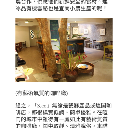
農合作，供應他們新鮮安全的食材。連
冰品有機雪酪也是宜蘭小農生產的呢！
(有藝術氣質的咖啡廳)
總之，「
3,co
」無論是瓷器產品或這間咖
啡店，都很樸實低調、簡單優雅。在喧
鬧的城市中難得有一處如此有藝術氣質
的咖啡廳，鬧中取靜、清雅脫俗，本貓