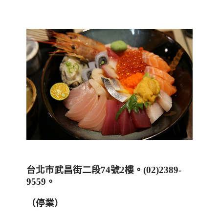
台北市武昌街二段
74
號
2
樓。
(02)2389-
9559
。
（停業）