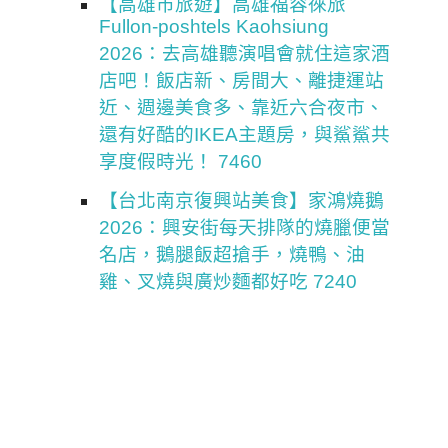
【高雄市旅遊】高雄福容徠旅
Fullon-poshtels Kaohsiung
2026：去高雄聽演唱會就住這家酒
店吧！飯店新、房間大、離捷運站
近、週邊美食多、靠近六合夜市、
還有好酷的IKEA主題房，與鯊鯊共
享度假時光！ 7460
【台北南京復興站美食】家鴻燒鵝
2026：興安街每天排隊的燒臘便當
名店，鵝腿飯超搶手，燒鴨、油
雞、叉燒與廣炒麵都好吃 7240