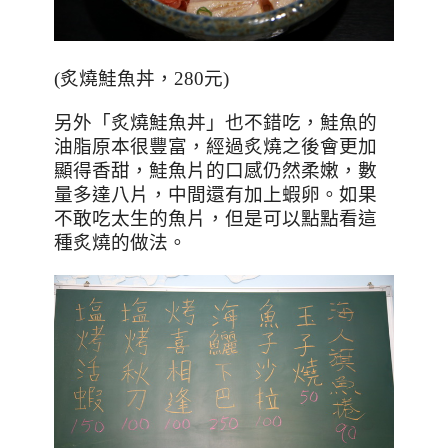
(
炙燒鮭魚丼，
280
元
)
另外「炙燒鮭魚丼」也不錯吃，鮭魚的
油脂原本很豐富，經過炙燒之後會更加
顯得香甜，鮭魚片的口感仍然柔嫩，數
量多達八片，中間還有加上蝦卵。如果
不敢吃太生的魚片，但是可以點點看這
種炙燒的做法。