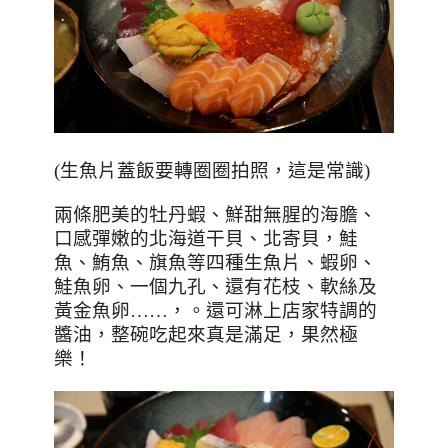
(
生魚片蓋飯要轉圈圈拍照，這是常識
)
兩條肥美的牡丹蝦、鮮甜無腥的海膽、
口感彈嫩的北海道干貝、北寄貝，鮭
魚、鮪魚、旗魚等四種生魚片、蝦卵、
鮭魚卵、一個九孔、還有花枝、軟絲及
黃金魚卵
……
，。還可淋上店家特調的
醬油，整碗吃起來真是滿足，果然極
樂！