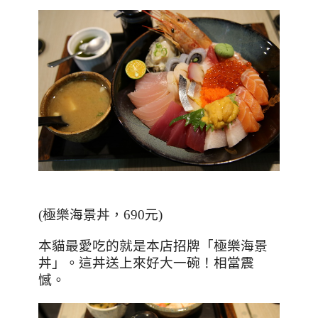
(
極樂海景丼，
690
元
)
本貓最愛吃的就是本店招牌「極樂海景
丼」。這丼送上來好大一碗！相當震
憾。