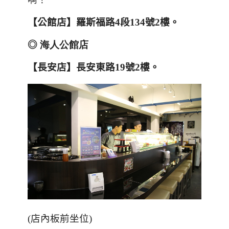
【
公館店
】
羅斯福路
4
段
134
號
2
樓
。
◎
海人公館店
【
長安店
】
長安東路
19
號
2
樓
。
(
店內板前坐位
)