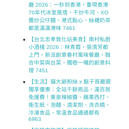
廳 2026：一秒到香港，重現香港
70年代冰室風情，干炒牛河、XO
醬炒公仔麵、港式點心、絲襪奶茶
都是滿滿港味 7461
【台北忠孝敦化站美食】南村私廚
小酒棧 2026：林青霞、張清芳都
上門，新派創意眷村風味餐廳，融
合中菜與台菜，獨樹一幟的創意料
理 7451
【生活】貓大爺粉絲 x 鬍子哥嚴選
獨享優惠：全站千餘商品，滿百就
免運費！東泉辣椒醬、蘋果西打、
衛生紙、泡麵、清潔劑、洗衣精、
冷凍食品、常溫食品通通都有
6963