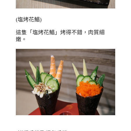
(
塩烤花鯧
)
這隻「塩烤花鯧」烤得不錯，肉質細
嫩。