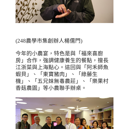
(248
農學市集創辦人楊儒門
)
今年的小農宴，特色是與「福來喜廚
房」合作，強調健康養生的餐點，擅長
江浙菜與上海點心。這回與「阿禾師魚
蝦貝」、「東寶豬肉」、「綠藤生
機」、「五兄妹無毒農莊」、「樂果村
香菇農園」等小農聯手辦桌。