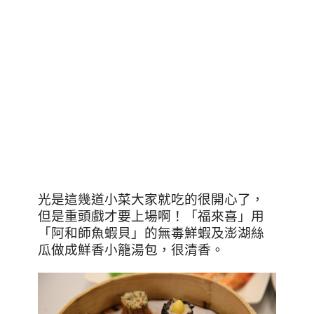
光是這幾道小菜大家就吃的很開心了，
但是重頭戲才要上場啊！「福來喜」用
「阿和師魚蝦貝」的無毒鮮蝦及澎湖絲
瓜做成鮮香小籠湯包，很清香。