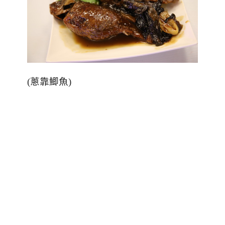
(
蔥靠鯽魚
)