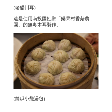
(老醋川耳)
這是使用南投國姓鄉
「樂
果村香菇農
園」的無毒木耳製作。
(
絲瓜小籠湯包
)