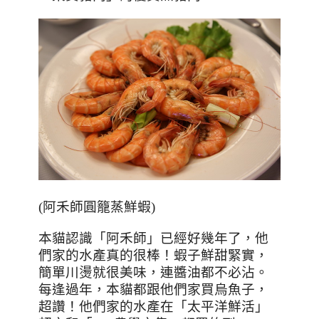
(
阿禾師圓籠蒸鮮蝦
)
本貓認識「阿禾師」已經好幾年了，他
們家的水產真的很棒！蝦子鮮甜緊實，
簡單川燙就很美味，連醬油都不必沾。
每逢過年，本貓都跟他們家買烏魚子，
超讚！他們家的水產在「太平洋鮮活」