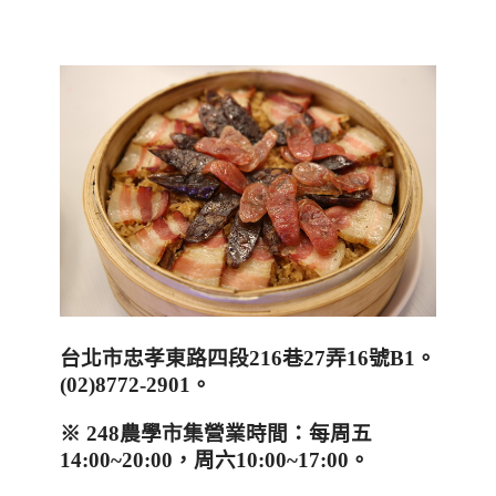
台北市忠孝東路四段
216
巷
27
弄
16
號
B1
。
(02)8772-2901
。
※
248
農學市集營業時間：每周五
14:00~20:00
，周六
10:00~17:00
。