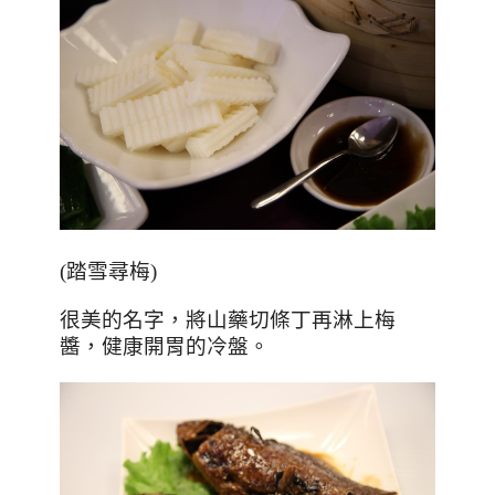
(
踏雪尋梅
)
很美的名字，將山藥切條丁再淋上梅
醬，健康開胃的冷盤。