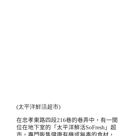
(太平洋鮮活超市)
在忠孝東路四段
216
巷的巷弄中，有一間
位在地下室的「太平洋鮮活
SoFresh
」超
市，專門販售健康有機或無毒的食材，