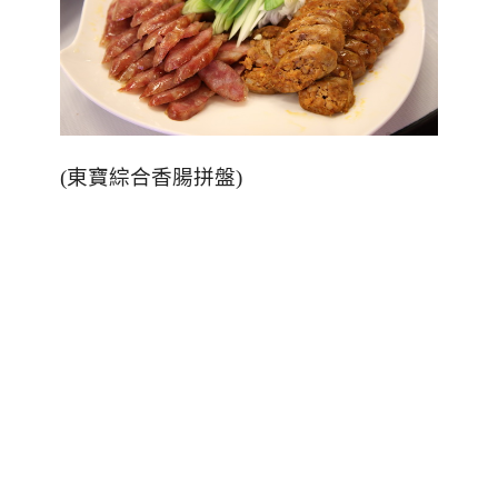
(
東寶綜合香腸拼盤
)