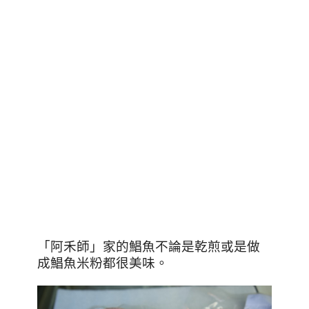
「阿禾師」家的鯧魚不論是乾煎或是做
成鯧魚米粉都很美味。