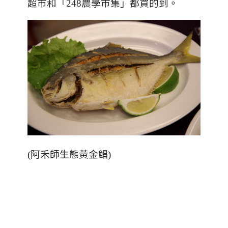
超市和「
248
農學市集」都買的到。
(
阿禾師生態黃金鯧
)