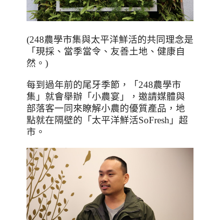
(248
農學市集與太平洋鮮活的共同理念是
「現採、當季當令、友善土地、健康自
然。)
每到過年前的尾牙季節，「
248
農學市
集」就會舉辦「小農宴」，邀請媒體與
部落客一同來瞭解小農的優質產品，地
點就在隔壁的「太平洋鮮活
SoFresh
」超
市。