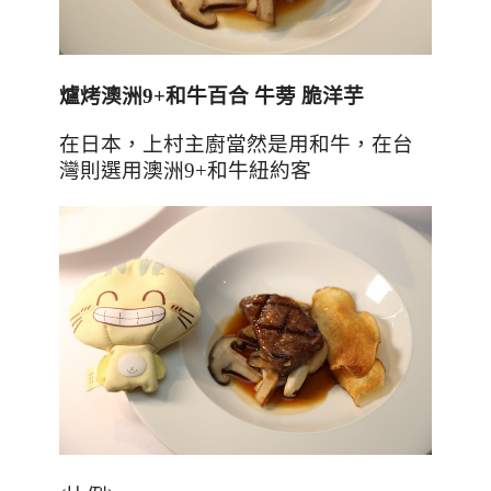
爐烤澳洲
9+
和牛百合
牛蒡
脆洋芋
在日本，上村主廚當然是用和牛，在台
灣則選用澳洲
9+
和牛紐約客