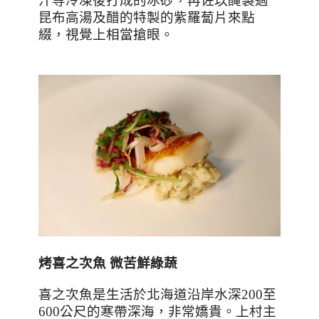
汁等冷凍後打成的冰砂，再佐以醃製過
昆布高湯及醋的特製的紫羅蔔片來點
綴，視覺上相當搶眼。
烤喜之次魚
微苦鮮綠蔬
喜之次魚是生活於北海道沿岸水深
200
至
600
公尺的寒帶深海，非常嬌貴。上村主