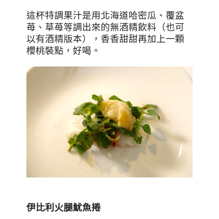
這杯特調果汁是用北海道哈密瓜、覆盆
苺、草苺等調出來的無酒精飲料（也可
以有酒精版本），香香甜甜再加上一顆
櫻桃裝點，好喝。
伊比利火腿魷魚捲