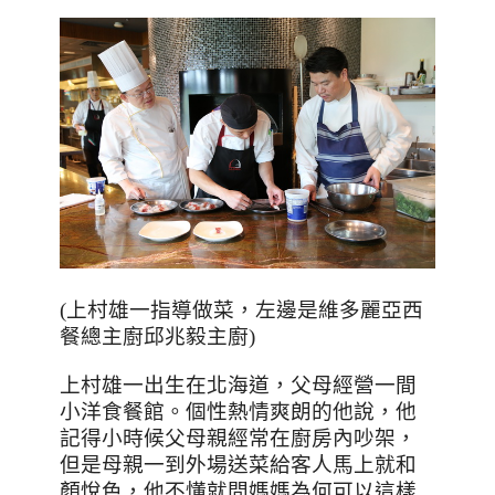
(
上村雄一指導做菜，左邊是維多麗亞西
餐總主廚邱兆毅主廚
)
上村雄一出生在北海道，父母經營一間
小洋食餐館。個性熱情爽朗的他說，他
記得小時候父母親經常在廚房內吵架，
但是母親一到外場送菜給客人馬上就和
顏悅色，他不懂就問媽媽為何可以這樣