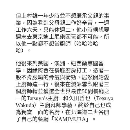
但上村雄一年少時並不想繼承父親的事
業，因為看到父母親工作好辛苦，一週
工作六天、只能休週二，他小時候想要
週末去東京迪士尼樂園玩都不可能，所
以他一點都不想當廚師（哈哈哈哈
哈）。
他後來到美國、澳洲、紐西蘭等國留
學，因緣際會在餐廳廚房打工，憑著一
股不肯服輸的骨氣與衝勁，居然開始愛
上廚師這一行，後來在澳洲雪梨跟著三
個廚師帽並獲選全世界最佳
50
間餐廳之
一的
Tatsuya
’
s
主廚
–
和久田哲也（
Tetsuya
Wakuda
）主廚拜師學藝，終於自己也成
為獨當一面的名廚，在北海道二世谷開
了自己的餐廳「
KAMIMURA
」。