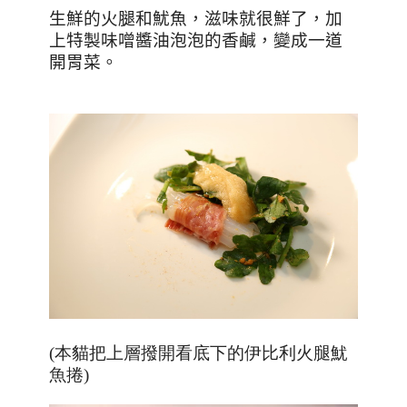
生鮮的火腿和魷魚，滋味就很鮮了，加
上特製味噌醬油泡泡的香鹹，變成一道
開胃菜。
(本貓把上層撥開看底下的伊比利火腿魷
魚捲)