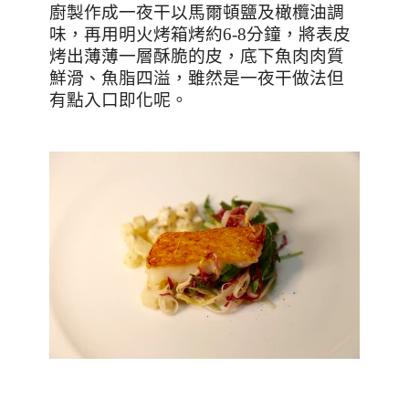
廚製作成一夜干以馬爾頓鹽及橄欖油調
味，再用明火烤箱烤約
6-8
分鐘，將表皮
烤出薄薄一層酥脆的皮，底下魚肉肉質
鮮滑、魚脂四溢，雖然是一夜干做法但
有點入口即化呢。