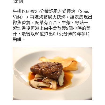
(比例)
牛排以
60
度
35
分鐘舒肥方式慢烤（
Sous
Vide
），再進烤箱炭火快烤，讓表皮現出
微焦香氣，配菜有百合、牛蒡、野菇一
起炒香後再淋上由牛骨熬製
9
個小時的醬
汁，最後以
80
度炸出
0.1
公分薄的洋芋片
點綴。