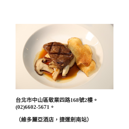
台北市中山區敬業四路
168
號
2
樓。
(02)6602-5671
。
（維多麗亞酒店，捷運劍南站）