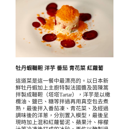
牡丹蝦韃靼
洋芋
番茄
青花菜
紅蘿蔔
這道菜是這一餐中最漂亮的。以日本新
鮮牡丹蝦加上主廚特製法國醬及茵陳蒿
拌製成韃靼（塔塔
Tartar
），洋芋是以橄
欖油、鹽巴、糖等拌過再用真空包去煮
熟，最後拌入番茄凍、青花菜、及經過
調味後的洋蔥，分別置入模型，最後呈
現時加上混和紅蘿蔔泥、蘋果汁、檸檬