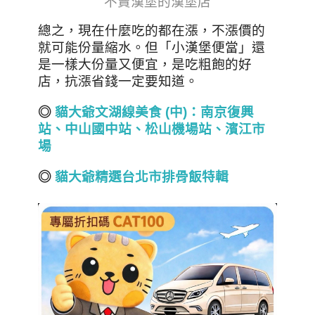
不賣漢堡的漢堡店
總之，現在什麼吃的都在漲，不漲價的
就可能份量縮水。但「小漢堡便當」還
是一樣大份量又便宜，是吃粗飽的好
店，抗漲省錢一定要知道。
◎
貓大爺文湖線美食 (
中)
：南京復興
站、中山國中站、松山機場
站
、
濱江市
場
◎
貓大爺精選台北市排骨飯特輯