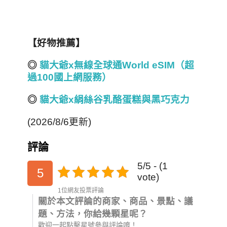
【好物推薦】
◎
貓大爺x
無線全球通World eSIM
（超
過100
國上網服務）
◎
貓大爺x
絹絲谷乳酪蛋糕與黑巧克力
(2026/8/6更新)
評論
5/5 - (1
5
vote)
1位網友投票評論
關於本文評論的商家、商品、景點、議
題、方法，你給幾顆星呢？
歡迎一起點擊星號參與評論唷！