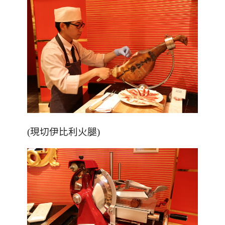
(
現切伊比利火腿
)