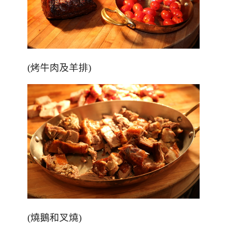
(烤
牛肉及羊排
)
(
燒鵝和叉燒
)