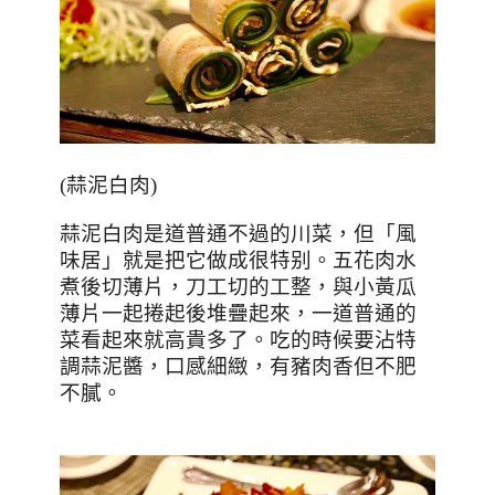
(
蒜泥白肉
)
蒜泥白肉是道普通不過的川菜，但「風
味居」就是把它做成很特别。五花肉水
煮後切薄片，刀工切的工整，與小黃瓜
薄片一起捲起後堆疊起來，一道普通的
菜看起來就高貴多了。吃的時候要沾特
調蒜泥醬，口感細緻，有豬肉香但不肥
不膩。