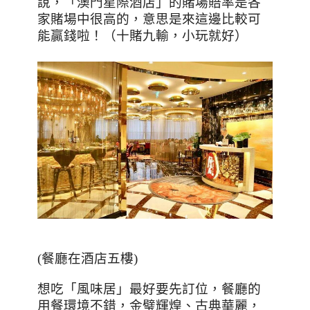
說，「澳門星際酒店」的賭場賠率是各
家賭場中很高的，意思是來這邊比較可
能贏錢啦！（十賭九輸，小玩就好）
(
餐廳在酒店五樓
)
想吃「風味居」最好要先訂位，餐廳的
用餐環境不錯，金璧輝煌、古典華麗，