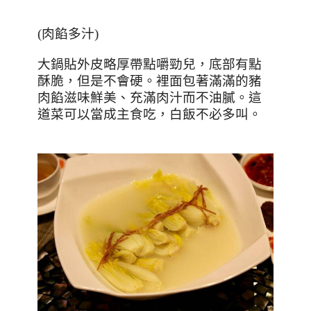
(
肉餡多汁
)
大鍋貼外皮略厚帶點嚼勁兒，底部有點
酥脆，但是不會硬。裡面包著滿滿的豬
肉餡滋味鮮美、充滿肉汁而不油膩。這
道菜可以當成主食吃，白飯不必多叫。