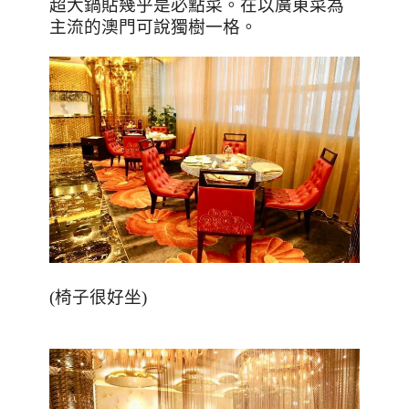
超大鍋貼幾乎是必點菜。在以廣東菜為
主流的澳門可說獨樹一格。
(椅子很好坐)