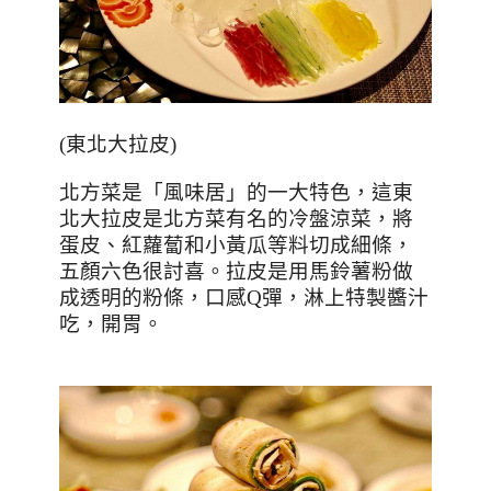
(
東北大拉皮
)
北方菜是「風味居」的一大特色，這東
北大拉皮是北方菜有名的冷盤涼菜，將
蛋皮、紅蘿蔔和小黃瓜等料切成細條，
五顏六色很討喜。拉皮是用馬鈴薯粉做
成透明的粉條，口感
Q
彈，淋上特製醬汁
吃，開胃。