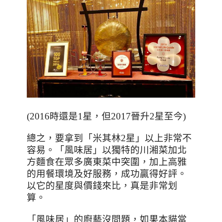
(2016
時還是
1
星，但
2017
晉升
2
星至今
)
總之，要拿到「米其林
2
星」以上非常不
容易。「風味居」以獨特的川湘菜加北
方麵食在眾多廣東菜中突圍，加上高雅
的用餐環境及好服務，成功贏得好評。
以它的星度與價錢來比，真是非常划
算。
「風味居」的廚藝沒問題
，
如果本貓當