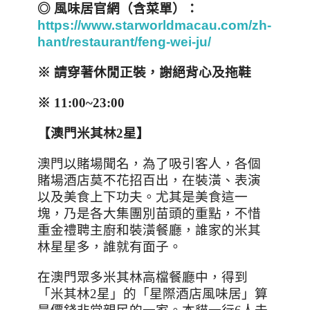
◎ 風味居官網（含菜單）：
https://www.starworldmacau.com/zh-
hant/restaurant/feng-wei-ju/
※ 請穿著休閒正裝，謝絕背心及拖鞋
※
11:00~23:00
【澳門米其林
2
星】
澳門以賭場聞名，為了吸引客人，各個
賭場酒店莫不花招百出，在裝潢、表演
以及美食上下功夫。尤其是美食這一
塊，乃是各大集團別苗頭的重點，不惜
重金禮聘主廚和裝潢餐廳，誰家的米其
林星星多，誰就有面子。
在澳門眾多米其林高檔餐廳中，得到
「米其林
2
星」的「星際酒店風味居」算