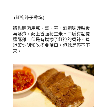
(
紅袍辣子雞塊
)
將雞胸肉用蔥、薑、蒜、酒調味醃製後
再酥炸，配上香脆花生米。口感有點像
鹽酥雞，但是有增添了紅袍的香辣。這
道菜你明知吃多會辣口，但就是停不下
來。