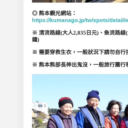
◎ 熊本觀光網站：
https://kumanago.jp/tw/spots/detail
※ 清流路線
(
大人
2,835
日元
)
、急流路線
(
鐘
)
※ 需要穿救生衣，一般狀況下請勿自行
※ 熊本熊部長神出鬼沒，一般旅行團行