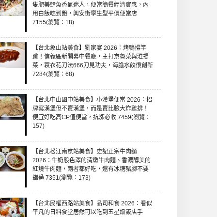
隻肥美鯖魚香氣迷人，便當簡餐經濟實惠，內
用白飯吃到飽，興安街學生型平價便當店
7155(瀏覽：18)
【台北象山站美食】劉家宴 2026：烤鴨撐竿
跳！信義區新開幕中餐廳，主打京魯菜與淮揚
菜，蓑衣花刀法666刀見功夫，海膽水餃很創新
7284(瀏覽：68)
【台北中山國中站美食】小漢堡便當 2026：招
牌寫漢堡但不賣漢堡，而是賣比臉大炸雞排！
便宜好吃高CP值便當，抗漲必收 7459(瀏覽：
157)
【台北松江南京站美食】史記正宗牛肉麵
2026：牛奶般色澤的清燉牛肉麵、香濃醇美的
紅燒牛肉麵，兩者都好吃，還有冰糖豬腳不要
錯過 7351(瀏覽：173)
【台北民權西路站美食】品司和食 2026：看似
平凡的日料食堂居然可以吃到五星級飯店手