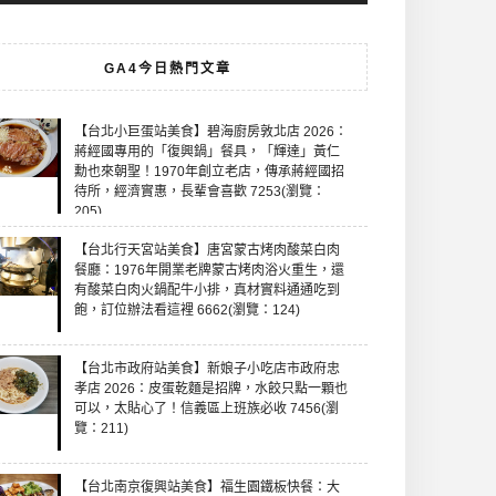
GA4今日熱門文章
【台北小巨蛋站美食】碧海廚房敦北店 2026：
蔣經國專用的「復興鍋」餐具，「輝達」黃仁
勳也來朝聖！1970年創立老店，傳承蔣經國招
待所，經濟實惠，長輩會喜歡 7253(瀏覽：
205)
【台北行天宮站美食】唐宮蒙古烤肉酸菜白肉
餐廳：1976年開業老牌蒙古烤肉浴火重生，還
有酸菜白肉火鍋配牛小排，真材實料通通吃到
飽，訂位辦法看這裡 6662(瀏覽：124)
【台北市政府站美食】新娘子小吃店市政府忠
孝店 2026：皮蛋乾麵是招牌，水餃只點一顆也
可以，太貼心了！信義區上班族必收 7456(瀏
覽：211)
【台北南京復興站美食】福生園鐵板快餐：大