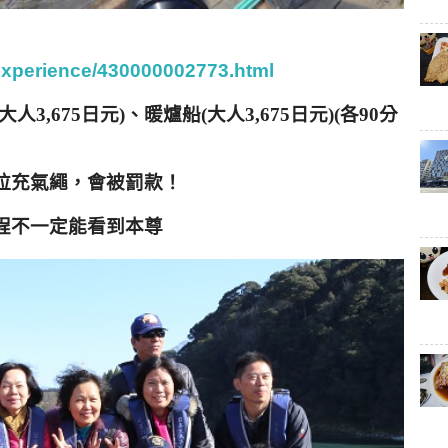
/experience/430000002773.html
大人
3,675
日元
)
、暖爐船
(
大人
3,675
日元
)(
各
90
分
拉充氣繩，會被罰款！
程不一定能看到本尊