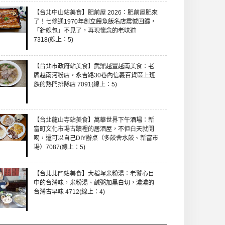
【台北中山站美食】肥前屋 2026：肥前屋肥來
了！七條通1970年創立饅魚飯名店震憾回歸，
「針線包」不見了，再現懷念的老味道
7318(線上：5)
【台北市政府站美食】武鼎越豐越南美食：老
牌越南河粉店，永吉路30巷內信義百貨區上班
族的熱門排隊店 7091(線上：5)
【台北龍山寺站美食】萬華世界下午酒場：新
富町文化市場古蹟裡的居酒屋，不但白天就開
喝，還可以自己DIY辦桌（多餃舍水餃、新富市
場）7087(線上：5)
【台北北門站美食】大稻埕米粉湯：老饕心目
中的台灣味，米粉湯、鹹粥加黑白切，濃濃的
台灣古早味 4712(線上：4)