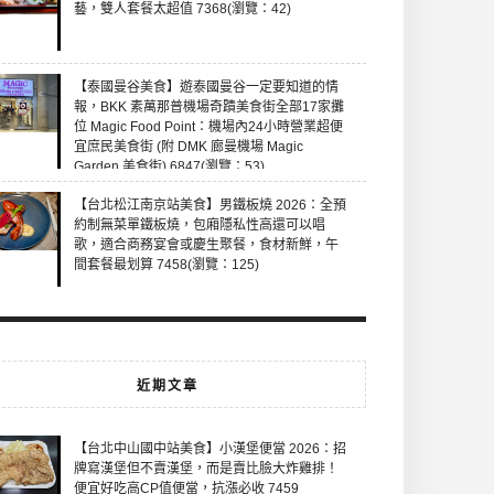
藝，雙人套餐太超值 7368(瀏覽：42)
【泰國曼谷美食】遊泰國曼谷一定要知道的情
報，BKK 素萬那普機場奇蹟美食街全部17家攤
位 Magic Food Point：機場內24小時營業超便
宜庶民美食街 (附 DMK 廊曼機場 Magic
Garden 美食街) 6847(瀏覽：53)
【台北松江南京站美食】男鐵板燒 2026：全預
約制無菜單鐵板燒，包廂隱私性高還可以唱
歌，適合商務宴會或慶生聚餐，食材新鮮，午
間套餐最划算 7458(瀏覽：125)
近期文章
【台北中山國中站美食】小漢堡便當 2026：招
牌寫漢堡但不賣漢堡，而是賣比臉大炸雞排！
便宜好吃高CP值便當，抗漲必收 7459