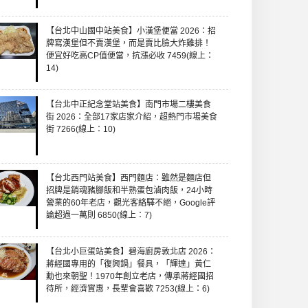
【台北中山國中站美食】小漢堡便當 2026：招
牌寫漢堡但不賣漢堡，而是賣比臉大炸雞排！
便宜好吃高CP值便當，抗漲必收 7459(線上：
14)
【台北中正紀念堂站美食】南門市場二樓美食
街 2026：全部17家店家介紹，超熱門市場美食
街 7266(線上：10)
【台北西門站美食】西門麵店：雖然是麵店但
招牌是銷魂豬腳飯和半熟蛋包滷肉飯，24小時
營業的60年老店，觀光客絡驛不絕，Google評
論超過一萬則 6850(線上：7)
【台北小巨蛋站美食】碧海廚房敦北店 2026：
蔣經國專用的「復興鍋」餐具，「輝達」黃仁
勳也來朝聖！1970年創立老店，傳承蔣經國招
待所，經濟實惠，長輩會喜歡 7253(線上：6)