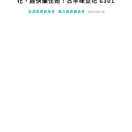
花，趕快攔住她！古早味豆花 6301
澎湖旅遊與美食
貓大爺推薦美食
2024-04-18