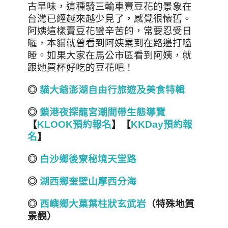
古早味，這種騎三輪車賣豆花的景象在
台灣已經越來越少見了，感覺很懷舊。
阿姨這樣賣豆花蠻辛苦的，常要忍受日
曬，本貓就曾看到阿姨累到在路邊打嗑
睡。如果大家在馬公市區看到阿姨，就
跟她買杯好吃的豆花吧！
◎
貓大爺澎湖自由行旅遊及美食特輯
◎
鎖港夜探龍宮潮間帶生態導覽
【
KLOOK預約報名
】【
KKDay預約報
名
】
◎
白沙鄉後寮秘境天堂路
◎
湖西鄉奎壁山摩西分海
◎
西嶼鄉大菓葉柱狀玄武岩
（特殊地質
景觀）