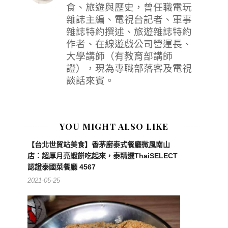
食、旅遊與歷史，曾任職電玩
雜誌主編、電視台記者、軍事
雜誌特約撰述、旅遊雜誌特約
作者、在線遊戲公司營運長、
大學講師（有教育部講師
證），現為專職部落客及電視
談話來賓。
YOU MIGHT ALSO LIKE
【台北世貿站美食】香茅廚泰式餐廳微風南山
店：超厚月亮蝦餅吃起來，泰精選ThaiSELECT
認證泰國菜餐廳 4567
2021-05-25