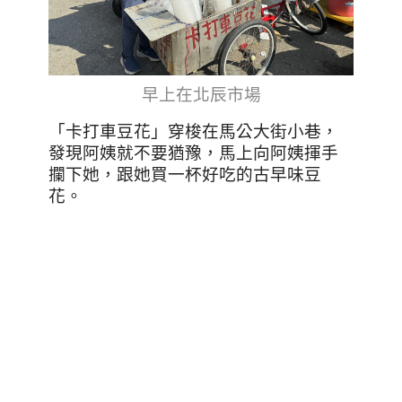
早上在北辰市場
「卡打車豆花」穿梭在馬公大街小巷，
發現阿姨就不要猶豫，馬上向阿姨揮手
攔下她，跟她買一杯好吃的古早味豆
花。