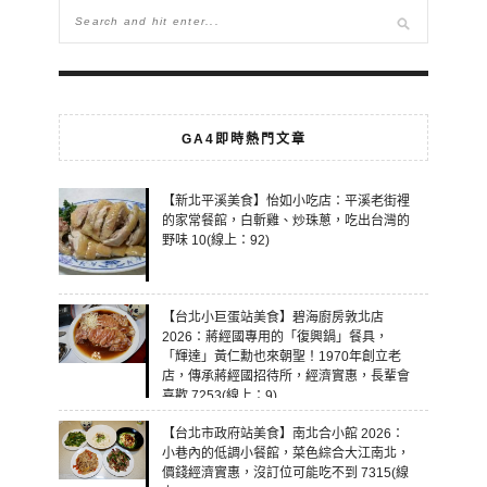
GA4即時熱門文章
【新北平溪美食】怡如小吃店：平溪老街裡
的家常餐館，白斬雞、炒珠蔥，吃出台灣的
野味 10(線上：92)
【台北小巨蛋站美食】碧海廚房敦北店
2026：蔣經國專用的「復興鍋」餐具，
「輝達」黃仁勳也來朝聖！1970年創立老
店，傳承蔣經國招待所，經濟實惠，長輩會
喜歡 7253(線上：9)
【台北市政府站美食】南北合小館 2026：
小巷內的低調小餐館，菜色綜合大江南北，
價錢經濟實惠，沒訂位可能吃不到 7315(線