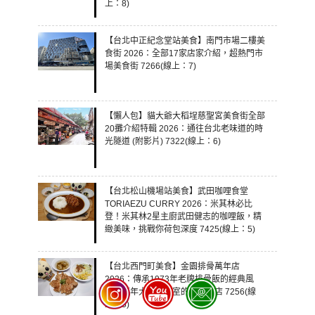
上：8)
【台北中正紀念堂站美食】南門市場二樓美
食街 2026：全部17家店家介紹，超熱門市
場美食街 7266(線上：7)
【懶人包】貓大爺大稻埕慈聖宮美食街全部
20攤介紹特輯 2026：通往台北老味道的時
光隧道 (附影片) 7322(線上：6)
【台北松山機場站美食】武田咖哩食堂
TORIAEZU CURRY 2026：米其林必比
登！米其林2星主廚武田健志的咖哩飯，精
緻美味，挑戰你荷包深度 7425(線上：5)
【台北西門町美食】金園排骨萬年店
2026：傳承1973年老牌排骨飯的經典風
味，萬年大樓地下室的懷舊老店 7256(線
上：5)