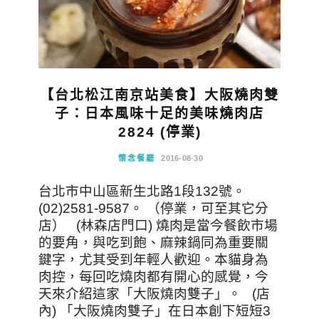
【台北松江南京站美食】大阪燒肉雙
子：日本風味十足的美味燒肉店
2824 (停業)
懷念餐廳
2016-08-30
台北市中山區新生北路1段132號。
(02)2581-9587。 （停業，可至其它分
店） (林森店門口) 燒肉是當今餐飲市場
的要角，與吃到飽、麻辣鍋同為重要關
鍵字，尤其受到年輕人歡迎。本貓身為
肉控，每回吃燒肉都有開心的感覺，今
天來介紹這家「大阪燒肉雙子」。 (店
內) 「大阪燒肉雙子」在日本創下短短3