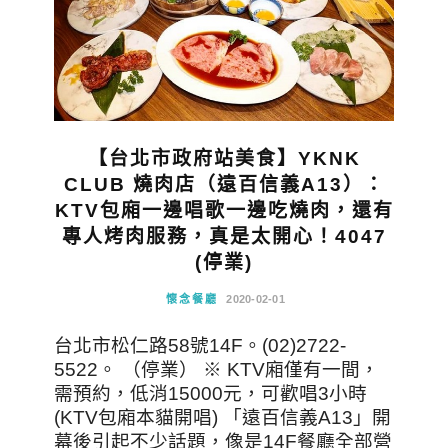
【台北市政府站美食】YKNK
CLUB 燒肉店（遠百信義A13）：
KTV包廂一邊唱歌一邊吃燒肉，還有
專人烤肉服務，真是太開心！4047
(停業)
懷念餐廳
2020-02-01
台北市松仁路58號14F。(02)2722-
5522。 （停業） ※ KTV廂僅有一間，
需預約，低消15000元，可歡唱3小時
(KTV包廂本貓開唱) 「遠百信義A13」開
幕後引起不少話題，像是14F餐廳全部營