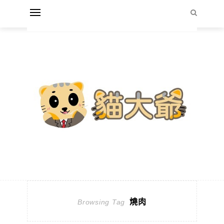
燒肉
Browsing Tag