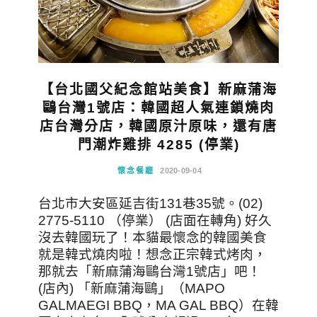
【台北國父紀念館站美食】新麻蒲海
鷗台灣1號店：韓國超人氣連鎖燒肉
店台灣分店，韓國原汁原味，還有唐
門潮炸雞排 4285 (停業)
懷念餐廳
2020-09-04
台北市大安區延吉街131巷35號。(02)
2775-5110 （停業） (店面在轉角) 好久
沒去韓國玩了！本貓最懷念的韓國美食
就是韓式燒肉啦！想念正宗韓式烤肉，
那就去「新麻蒲海鷗台灣1號店」吧！
(店內) 「新麻蒲海鷗」（MAPO
GALMAEGI BBQ，MA GAL BBQ）在韓