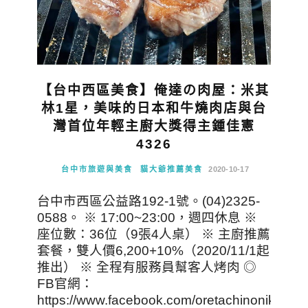
【台中西區美食】俺達の肉屋：米其
林1星，美味的日本和牛燒肉店與台
灣首位年輕主廚大獎得主鍾佳憲
4326
台中市旅遊與美食
貓大爺推薦美食
2020-10-17
台中市西區公益路192-1號。(04)2325-
0588。 ※ 17:00~23:00，週四休息 ※
座位數：36位（9張4人桌） ※ 主廚推薦
套餐，雙人價6,200+10%（2020/11/1起
推出） ※ 全程有服務員幫客人烤肉 ◎
FB官網：
https://www.facebook.com/oretachinonikuya/