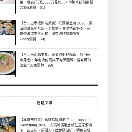
菜，蓑衣花刀法666刀見功夫，海膽水餃很創新
7284(瀏覽：61)
【台北忠孝復興站美食】江蘇菜盒店 2026：東
區隱藏版小吃店，韭菜盒、豆腐捲都好吃，乾
烙做法清爽不油膩，還有必吃豬肉餡餅
7222(瀏覽：59)
【台北松山站美食】東發號蚵仔麵線：饒河夜
市元老80年老店的清爽不勾芡麵線，還有麻油
油飯 4378(瀏覽：98)
近期文章
【高雄市旅遊】高雄福容徠旅 Fullon-poshtels
Kaohsiung 2026：去高雄演唱會就住這家酒店
吧！飯店新、房間大、離捷運站近、週邊美食