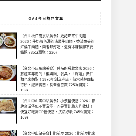
GA4今日熱門文章
【台北松江南京站美食】史記正宗牛肉麵
2026：牛奶般色澤的清燉牛肉麵、香濃醇美的
紅燒牛肉麵，兩者都好吃，還有冰糖豬腳不要
錯過 7351(瀏覽：220)
【台北小巨蛋站美食】碧海廚房敦北店 2026：
蔣經國專用的「復興鍋」餐具，「輝達」黃仁
勳也來朝聖！1970年創立老店，傳承蔣經國招
待所，經濟實惠，長輩會喜歡 7253(瀏覽：
153)
【台北中山國中站美食】小漢堡便當 2026：招
牌寫漢堡但不賣漢堡，而是賣比臉大炸雞排！
便宜好吃高CP值便當，抗漲必收 7459(瀏覽：
169)
【台北中山站美食】肥前屋 2026：肥前屋肥來