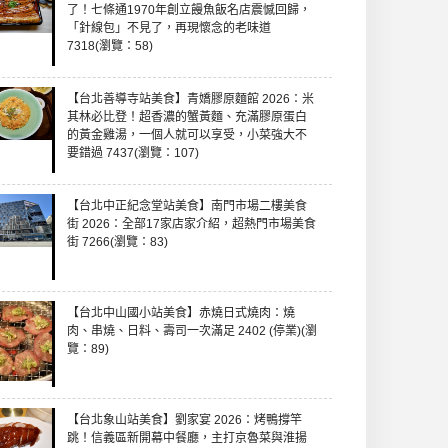
了！七條通1970年創立饅魚飯名店震憾回歸，
「針線包」不見了，再現懷念的老味道
7318(瀏覽：58)
【台北善導寺站美食】青嬌膠原麵館 2026：米
其林必比登！超香濃的蟹黃麵、充滿膠原蛋白
的黃金雞湯，一個人就可以享受，小菜強大不
要錯過 7437(瀏覽：107)
【台北中正紀念堂站美食】南門市場二樓美食
街 2026：全部17家店家介紹，超熱門市場美食
街 7266(瀏覽：83)
【台北中山國小站美食】赤燒日式燒肉：燒
肉、串燒、日料、壽司一次滿足 2402 (停業)(瀏
覽：89)
【台北象山站美食】劉家宴 2026：烤鴨撐竿
跳！信義區新開幕中餐廳，主打京魯菜與淮揚