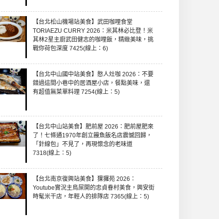
【台北松山機場站美食】武田咖哩食堂
TORIAEZU CURRY 2026：米其林必比登！米
其林2星主廚武田健志的咖哩飯，精緻美味，挑
戰你荷包深度 7425(線上：6)
【台北中山國中站美食】憨人灶咖 2026：不要
錯過這間小巷中的居酒屋小店，餐點美味，還
有超值無菜單料理 7254(線上：5)
【台北中山站美食】肥前屋 2026：肥前屋肥來
了！七條通1970年創立饅魚飯名店震憾回歸，
「針線包」不見了，再現懷念的老味道
7318(線上：5)
【台北南京復興站美食】猓玀苑 2026：
Youtube實況主鳥屎開的忠貞眷村美食，興安街
時髦米干店，年輕人的排隊店 7365(線上：5)