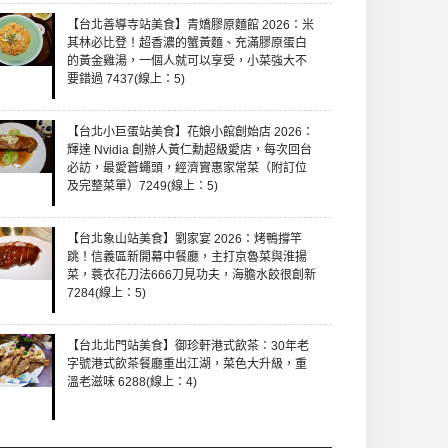
【台北善導寺站美食】青嬌膠原麵館 2026：米
其林必比登！超香濃的蟹黃麵、充滿膠原蛋白
的黃金雞湯，一個人就可以享受，小菜強大不
要錯過 7437(線上：5)
【台北小巨蛋站美食】花娘小館創始店 2026：
輝達 Nvidia 創辦人黃仁勳超級愛店，每次回台
必訪，最愛蒼蠅頭，經濟實惠家常菜（附訂位
及完整菜單）7249(線上：5)
【台北象山站美食】劉家宴 2026：烤鴨撐竿
跳！信義區新開幕中餐廳，主打京魯菜與淮揚
菜，蓑衣花刀法666刀見功夫，海膽水餃很創新
7284(線上：5)
【台北北門站美食】御珍軒港式飲茶：30年老
字號港式飲茶餐廳重出江湖，菜色大升級，重
溫老滋味 6288(線上：4)