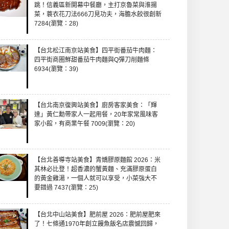
跳！信義區新開幕中餐廳，主打京魯菜與淮揚
菜，蓑衣花刀法666刀見功夫，海膽水餃很創新
7284(瀏覽：28)
【台北松江南京站美食】四平街番茄牛肉麵：
四平街商圈鮮甜番茄牛肉麵與Q彈刀削麵條
6934(瀏覽：39)
【台北南京復興站美食】廚房客家美食：「輝
達」黃仁勳帶家人一起用餐，20年家常風味客
家小館，有商業午餐 7009(瀏覽：20)
【台北善導寺站美食】青嬌膠原麵館 2026：米
其林必比登！超香濃的蟹黃麵、充滿膠原蛋白
的黃金雞湯，一個人就可以享受，小菜強大不
要錯過 7437(瀏覽：25)
【台北中山站美食】肥前屋 2026：肥前屋肥來
了！七條通1970年創立饅魚飯名店震憾回歸，