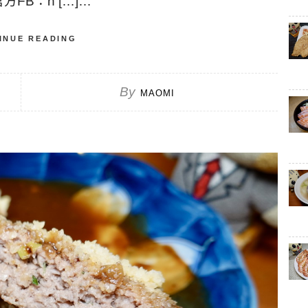
 官方FB：h […]…
INUE READING
By
MAOMI