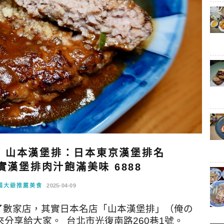
】山本漢堡排：日本東京漢堡排名
實漢堡排肉汁飽滿美味 6888
貓大爺推薦美食
2025-04-09
了數家店，其實日本名店「山本漢堡排」（俺の
分享給大家。 台北市光復南路260巷1號。