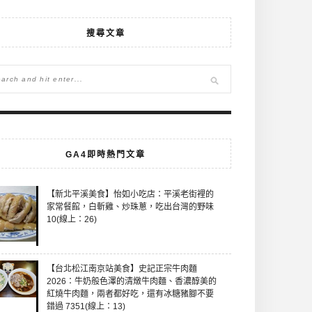
搜尋文章
GA4即時熱門文章
【新北平溪美食】怡如小吃店：平溪老街裡的
家常餐館，白斬雞、炒珠蔥，吃出台灣的野味
10(線上：26)
【台北松江南京站美食】史記正宗牛肉麵
2026：牛奶般色澤的清燉牛肉麵、香濃醇美的
紅燒牛肉麵，兩者都好吃，還有冰糖豬腳不要
錯過 7351(線上：13)