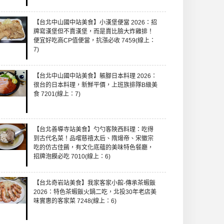
【台北中山國中站美食】小漢堡便當 2026：招
牌寫漢堡但不賣漢堡，而是賣比臉大炸雞排！
便宜好吃高CP值便當，抗漲必收 7459(線上：
7)
【台北中山國中站美食】躼腳日本料理 2026：
很台的日本料理，新鮮平價，上班族排隊B級美
食 7201(線上：7)
【台北善導寺站美食】勺勺客陜西料理：吃得
到古代名菜！品嚐慈禧太后、隋煬帝、宋徽宗
吃的仿古佳餚，有文化底蘊的美味特色餐廳，
招牌泡饃必吃 7010(線上：6)
【台北奇岩站美食】我家客家小館-傳承茶蝦飯
2026：特色茶蝦飯火鍋二吃，北投30年老店美
味實惠的客家菜 7248(線上：6)