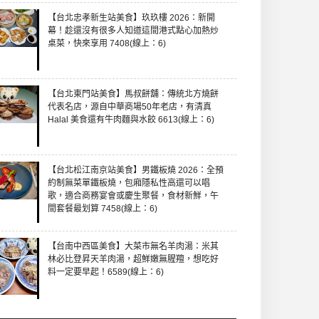
【台北忠孝新生站美食】玖玖樓 2026：新開
幕！趁還沒有很多人知道這間港式點心加熱炒
桌菜，快來享用 7408(線上：6)
【台北東門站美食】馬叔餅舖：傳統北方燒餅
代表名店，源自中華商場50年老店，有清真
Halal 美食還有牛肉麵與水餃 6613(線上：6)
【台北松江南京站美食】男鐵板燒 2026：全預
約制無菜單鐵板燒，包廂隱私性高還可以唱
歌，適合商務宴會或慶生聚餐，食材新鮮，午
間套餐最划算 7458(線上：6)
【台南中西區美食】大菜市無名羊肉湯：米其
林必比登昇天羊肉湯，超鮮嫩無腥羶，想吃好
料一定要早起！6589(線上：6)