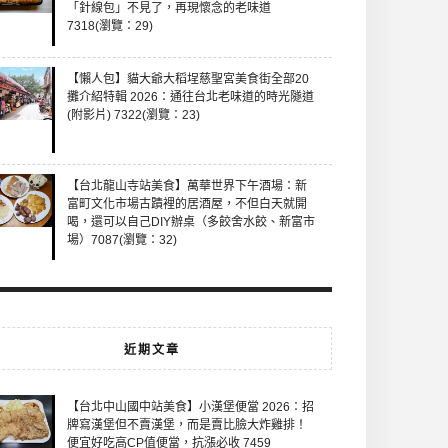
「針線包」不見了，再現懷念的老味道
7318(瀏覽：29)
【懶人包】貓大爺大稻埕慈聖宮美食街全部20
攤介紹特輯 2026：通往台北老味道的時光隧道
(附影片) 7322(瀏覽：23)
【台北龍山寺站美食】萬華世界下午酒場：新
富町文化市場古蹟裡的居酒屋，不但白天就開
喝，還可以自己DIY辦桌（多餃舍水餃、新富市
場）7087(瀏覽：32)
近期文章
【台北中山國中站美食】小漢堡便當 2026：招
牌寫漢堡但不賣漢堡，而是賣比臉大炸雞排！
便宜好吃高CP值便當，抗漲必收 7459