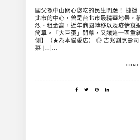
國父孫中山關心您吃的民生問題！ 捷運
北市的中心，曾是台北市最精華地帶，
烈、租金高，近年商圈轉移以及疫情衰
簡單。「大巨蛋」開幕，又讓這一區重
側】（★為本貓愛店） ◎ 吉兆割烹壽司 
菜 […]…
CONT