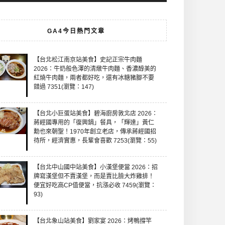
GA4今日熱門文章
【台北松江南京站美食】史記正宗牛肉麵
2026：牛奶般色澤的清燉牛肉麵、香濃醇美的
紅燒牛肉麵，兩者都好吃，還有冰糖豬腳不要
錯過 7351(瀏覽：147)
【台北小巨蛋站美食】碧海廚房敦北店 2026：
蔣經國專用的「復興鍋」餐具，「輝達」黃仁
勳也來朝聖！1970年創立老店，傳承蔣經國招
待所，經濟實惠，長輩會喜歡 7253(瀏覽：55)
【台北中山國中站美食】小漢堡便當 2026：招
牌寫漢堡但不賣漢堡，而是賣比臉大炸雞排！
便宜好吃高CP值便當，抗漲必收 7459(瀏覽：
93)
【台北象山站美食】劉家宴 2026：烤鴨撐竿