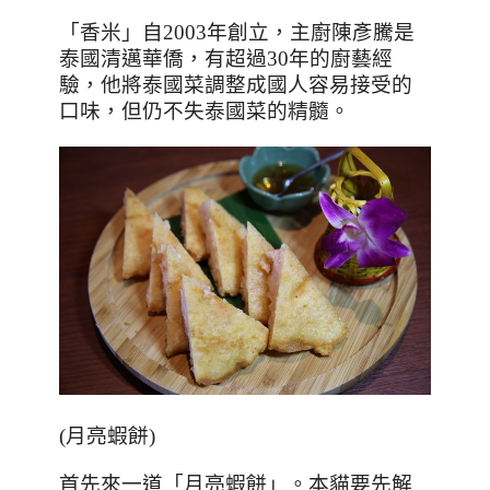
「香米」自
2003
年創立，主廚陳彥騰是
泰國清邁華僑，有超過
30
年的廚藝經
驗，他將泰國菜調整成國人容易接受的
口味，但仍不失泰國菜的精髓。
(
月亮蝦餅
)
首先來一道「月亮蝦餅」。本貓要先解