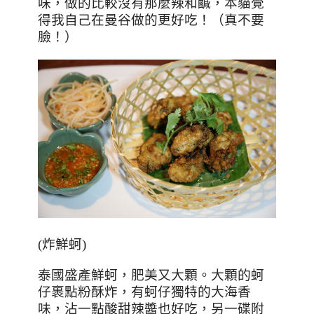
味，做的比較沒有那麼辣和鹹，本貓覺
得我自己在曼谷做的更好吃！（真不要
臉！）
(
炸鮮蚵
)
泰國盛產鮮蚵，肥美又大顆。大顆的蚵
仔裹點粉酥炸，有蚵仔獨特的大海香
味，沾一點酸甜辣醬也好吃，另一碟附