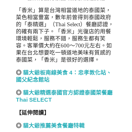
「香米」算是台灣相當道地的泰國菜，
菜色相當豐富，數年前曾得到泰國政府
的「泰精選」（Thai Select）餐廳認證，
的確有兩下子。「香米」光復店的用餐
環境輕鬆，服務不錯，服務生都有笑
容。客單價大約在
600
～
700元
左右。如
果在台北想要吃一頓道地美味有質感的
泰國菜，「香米」是很好的選擇。
◎
貓大爺板南線美食 4
：忠孝敦化站、
國父紀念館站
◎
貓大爺精選泰國
官方認證
泰國菜餐廳
Thai SELECT
【延伸閱讀】
◎
貓大爺推薦美食餐廳特輯