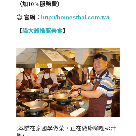
（加
10%
服務費）
◎
官網：
http://homesthai.com.tw/
【
貓大爺推薦美食
】
(
本貓在泰國學做菜，正在做綠咖哩椰汁
雞
)