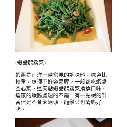
(
蝦醬龍鬚菜
)
蝦醬是南洋一帶常見的調味料，味道比
較重，處理不好容易腥。一般都吃蝦醬
空心菜，這天點蝦醬龍鬚菜換換口味。
這家的蝦醬處理的不錯，有一點蝦的鮮
香但是不會太過頭，龍鬚菜也清脆好
吃。