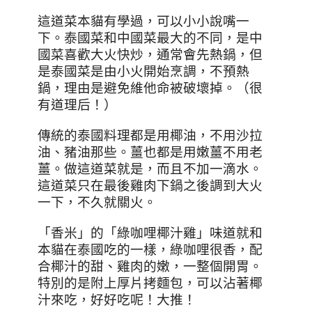
這道菜本貓有學過，可以小小說嘴一
下。泰國菜和中國菜最大的不同，是中
國菜喜歡大火快炒，通常會先熱鍋，但
是泰國菜是由小火開始烹調，不預熱
鍋，理由是避免維他命被破壞掉。（很
有道理后！）
傳統的泰國料理都是用椰油，不用沙拉
油、豬油那些。薑也都是用嫩薑不用老
薑。做這道菜就是，而且不加一滴水。
這道菜只在最後雞肉下鍋之後調到大火
一下，不久就關火。
「香米」的「綠咖哩椰汁雞」味道就和
本貓在泰國吃的一樣，綠咖哩很香，配
合椰汁的甜、雞肉的嫩，一整個開胃。
特別的是附上厚片拷麵包，可以沾著椰
汁來吃，好好吃呢！大推！