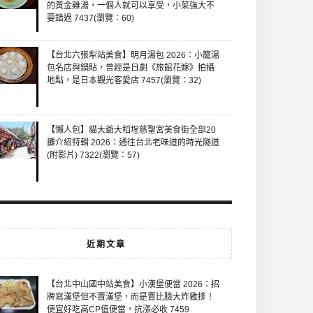
的黃金雞湯，一個人就可以享受，小菜強大不
要錯過 7437(瀏覽：60)
【台北六張犁站美食】明月湯包 2026：小籠湯
包名店與鍋貼，曾經是日劇《旅館花嫁》拍攝
地點，是日本觀光客愛店 7457(瀏覽：32)
【懶人包】貓大爺大稻埕慈聖宮美食街全部20
攤介紹特輯 2026：通往台北老味道的時光隧道
(附影片) 7322(瀏覽：57)
近期文章
【台北中山國中站美食】小漢堡便當 2026：招
牌寫漢堡但不賣漢堡，而是賣比臉大炸雞排！
便宜好吃高CP值便當，抗漲必收 7459