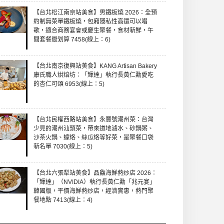
【台北松江南京站美食】男鐵板燒 2026：全預
約制無菜單鐵板燒，包廂隱私性高還可以唱
歌，適合商務宴會或慶生聚餐，食材新鮮，午
間套餐最划算 7458(線上：6)
【台北南京復興站美食】KANG Artisan Bakery
康氏職人烘焙坊：「輝達」執行長黃仁勳愛吃
的杏仁可頌 6953(線上：5)
【台北民權西路站美食】永豐號潮州菜：台灣
少見的潮州汕頭菜，帶來道地滷水、砂鍋粥、
沙茶火鍋、蠔烙、絲瓜烙等好菜，是聚餐口袋
新名單 7030(線上：5)
【台北六張犁站美食】品鱻海鮮熱炒店 2026：
「輝達」（NVIDIA）執行長黃仁勳「兆元宴」
韓國版，平價海鮮熱炒店，經濟實惠，熱門聚
餐地點 7413(線上：4)