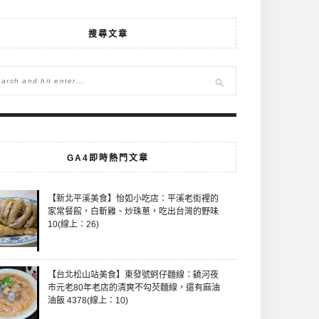
搜尋文章
GA4即時熱門文章
【新北平溪美食】怡如小吃店：平溪老街裡的
家常餐館，白斬雞、炒珠蔥，吃出台灣的野味
10(線上：26)
【台北松山站美食】東發號蚵仔麵線：饒河夜
市元老80年老店的清爽不勾芡麵線，還有麻油
油飯 4378(線上：10)