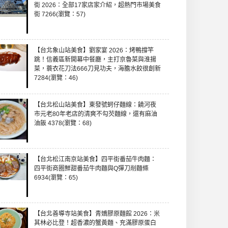
街 2026：全部17家店家介紹，超熱門市場美食
街 7266(瀏覽：57)
【台北象山站美食】劉家宴 2026：烤鴨撐竿
跳！信義區新開幕中餐廳，主打京魯菜與淮揚
菜，蓑衣花刀法666刀見功夫，海膽水餃很創新
7284(瀏覽：46)
【台北松山站美食】東發號蚵仔麵線：饒河夜
市元老80年老店的清爽不勾芡麵線，還有麻油
油飯 4378(瀏覽：68)
【台北松江南京站美食】四平街番茄牛肉麵：
四平街商圈鮮甜番茄牛肉麵與Q彈刀削麵條
6934(瀏覽：65)
【台北善導寺站美食】青嬌膠原麵館 2026：米
其林必比登！超香濃的蟹黃麵、充滿膠原蛋白