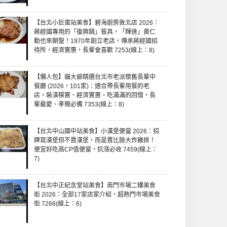
【台北小巨蛋站美食】碧海廚房敦北店 2026：
蔣經國專用的「復興鍋」餐具，「輝達」黃仁
勳也來朝聖！1970年創立老店，傳承蔣經國招
待所，經濟實惠，長輩會喜歡 7253(線上：8)
【懶人包】貓大爺精選台北市老派懷舊長輩中
餐廳 (2026，101家)：適合帶長輩用餐的老
店，裝潢樸實、經濟實惠、吃滿滿的回憶，長
輩最愛、孝親必備 7353(線上：8)
【台北中山國中站美食】小漢堡便當 2026：招
牌寫漢堡但不賣漢堡，而是賣比臉大炸雞排！
便宜好吃高CP值便當，抗漲必收 7459(線上：
7)
【台北中正紀念堂站美食】南門市場二樓美食
街 2026：全部17家店家介紹，超熱門市場美食
街 7266(線上：6)