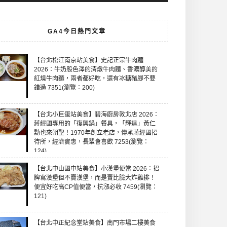
GA4今日熱門文章
【台北松江南京站美食】史記正宗牛肉麵
2026：牛奶般色澤的清燉牛肉麵、香濃醇美的
紅燒牛肉麵，兩者都好吃，還有冰糖豬腳不要
錯過 7351(瀏覽：200)
【台北小巨蛋站美食】碧海廚房敦北店 2026：
蔣經國專用的「復興鍋」餐具，「輝達」黃仁
勳也來朝聖！1970年創立老店，傳承蔣經國招
待所，經濟實惠，長輩會喜歡 7253(瀏覽：
124)
【台北中山國中站美食】小漢堡便當 2026：招
牌寫漢堡但不賣漢堡，而是賣比臉大炸雞排！
便宜好吃高CP值便當，抗漲必收 7459(瀏覽：
121)
【台北中正紀念堂站美食】南門市場二樓美食