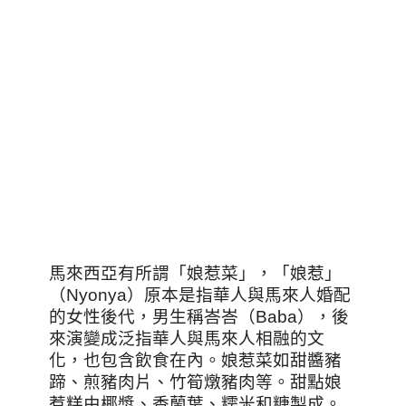
馬來西亞有所謂「娘惹菜」，「娘惹」
（Nyonya）原本是指華人與馬來人婚配
的女性後代，男生稱峇峇（Baba），後
來演變成泛指華人與馬來人相融的文
化，也包含飲食在內。娘惹菜如甜醬豬
蹄、煎豬肉片、竹筍燉豬肉等。甜點娘
惹糕由椰漿、香蘭葉、糯米和糖製成。