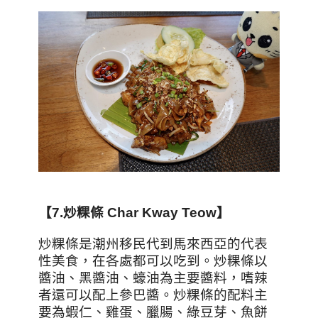
【7.
炒粿條 Char Kway Teow
】
炒粿條是潮州移民代到馬來西亞的代表
性美食，在各處都可以吃到。炒粿條以
醬油、黑醬油、蠔油為主要醬料，嗜辣
者還可以配上參巴醬。炒粿條的配料主
要為蝦仁、雞蛋、臘腸、綠豆芽、魚餅