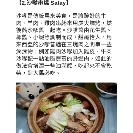
【2.
沙嗲串燒 Satay
】
沙嗲是傳統馬來美食，是將醃好的牛
肉、羊肉、雞肉串起來用炭火燒烤，然
後蘸沙嗲醬一起吃。沙嗲醬由花生醬、
椰醬、小蝦等調制而成，甜鹹怡人。馬
來西亞的沙嗲普遍在三塊肉之間串一些
潤滑物，例如雞肉沙嗲加入雞皮、牛肉
沙嗲配一點油脂豐富的骨邊肉，如此的
做法會增添一些油潤感，吃起來不會乾
柴，到大馬必吃。