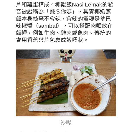
片和雞蛋構成。椰漿飯Nasi Lemak的發
音被戲稱為「辣Ｓ你媽」，其實椰奶蒸
飯本身絲毫不會辣，會辣的靈魂是參巴
辣椒醬（sambal），可以搭配肉類放在
飯裡，例如牛肉、雞肉或魚肉。傳統的
會用香蕉葉片包裏成飯糰狀。
沙嗲