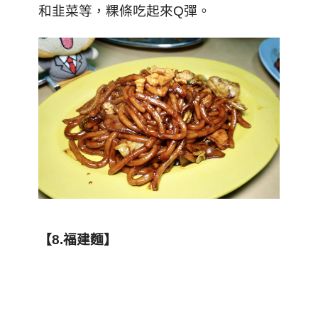
和韭菜等，粿條吃起來Q彈。
【8.
福建麵
】