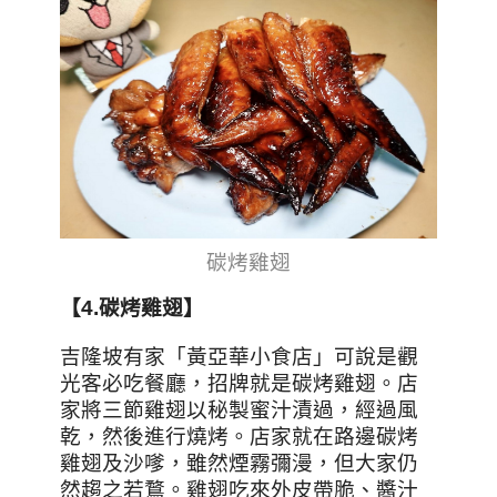
碳烤雞翅
【4.
碳烤雞翅
】
吉隆坡有家「黃亞華小食店」可說是觀
光客必吃餐廳，招牌就是碳烤雞翅。店
家將三節雞翅以秘製蜜汁漬過，經過風
乾，然後進行燒烤。店家就在路邊碳烤
雞翅及沙嗲，雖然煙霧彌漫，但大家仍
然趨之若鶩。雞翅吃來外皮帶脆、醬汁