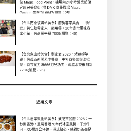
位 Magic Food Point：機場內24小時營業超便
宜庶民美食街 (附 DMK 廊曼機場 Magic
Garden 美食街) 6847(瀏覽：25)
【台北南京復興站美食】廚房客家美食：「輝
達」黃仁勳帶家人一起用餐，20年家常風味客
家小館，有商業午餐 7009(瀏覽：40)
【台北象山站美食】劉家宴 2026：烤鴨撐竿
跳！信義區新開幕中餐廳，主打京魯菜與淮揚
菜，蓑衣花刀法666刀見功夫，海膽水餃很創新
7284(瀏覽：26)
近期文章
【台北忠孝敦化站美食】波記茶餐廳 2026：一
秒到香港，重現香港70年代冰室風情，干炒牛
河、XO醬炒公仔麵、港式點心、絲襪奶茶都是