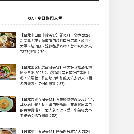
GA4今日熱門文章
【台北中山國中站美食】閏似月．金香 2026：
新開幕！被涼麵耽誤的豬腳開分店啦，豬腳、
大腸、滷肉飯、涼麵都是名物，台灣味吃起來
7377(瀏覽：79)
【台北國父紀念館站美食】極之好味松菸店燒
臘茶餐廳 2026：小餐館卻是五星飯店等級手
藝，燒臘飯、脆皮燒肉和肥龍叉燒太迷人（開
幕有優惠） 7446(瀏覽：87)
【台北善導寺站美食】青嬌膠原麵館 2026：米
其林必比登！超香濃的蟹黃麵、充滿膠原蛋白
的黃金雞湯，一個人就可以享受，小菜強大不
要錯過 7437(瀏覽：52)
【台北小巨蛋站美食】碧海廚房敦北店 2026：