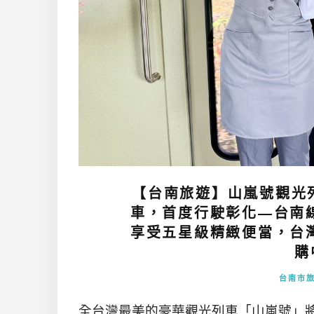
【台南旅遊】山嵐號觀光列
車，首度行駛彰化—台南
享受五星級精緻便當，台
購
台南市
全台灣最美的豪華觀光列車「山嵐號」