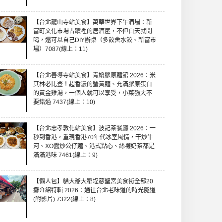
【台北龍山寺站美食】萬華世界下午酒場：新
富町文化市場古蹟裡的居酒屋，不但白天就開
喝，還可以自己DIY辦桌（多餃舍水餃、新富市
場）7087(線上：11)
【台北善導寺站美食】青嬌膠原麵館 2026：米
其林必比登！超香濃的蟹黃麵、充滿膠原蛋白
的黃金雞湯，一個人就可以享受，小菜強大不
要錯過 7437(線上：10)
【台北忠孝敦化站美食】波記茶餐廳 2026：一
秒到香港，重現香港70年代冰室風情，干炒牛
河、XO醬炒公仔麵、港式點心、絲襪奶茶都是
滿滿港味 7461(線上：9)
【懶人包】貓大爺大稻埕慈聖宮美食街全部20
攤介紹特輯 2026：通往台北老味道的時光隧道
(附影片) 7322(線上：8)