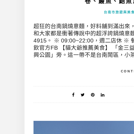
卷、鰻魚、鮑魚
台南市旅遊與美
超狂的台南鍋燒意麵，好料舖到滿出來
和大家都是衝著傳說中的超浮誇鍋燒意麵而來
4915。 ※ 09:00~22:00，週二
飲官方FB 【貓大爺推薦美食】 「金
興公園」旁。這一帶不是台南鬧區，小茶飲
CONT