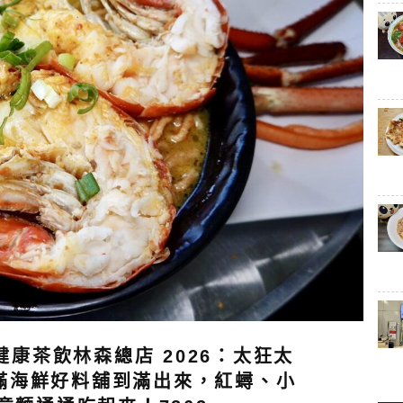
康茶飲林森總店 2026：太狂太
滿海鮮好料舖到滿出來，紅蟳、小