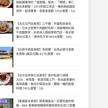
蔣經國專用的「復興鍋」餐具，「輝達」黃仁
勳也來朝聖！1970年創立老店，傳承蔣經國招
待所，經濟實惠，長輩會喜歡 7253(瀏覽：52)
【台北北門站美食】江牛樓：外國和尚會唸
經，日本主廚煮牛肉麵好吃耶！突破傳統紅燒
牛肉麵框架，米其林入選排隊熱門店，每天限
量66位客人，晚來吃不到 6819(瀏覽：104)
【台南中西區旅遊】赤崁樓：台南必遊代表歷
史景點 (國定古蹟) 6175(瀏覽：60)
【台北忠孝敦化站美食】南村私廚小酒棧
2026：林青霞、張清芳都上門，新派創意眷村
風味餐廳，融合中菜與台菜，獨樹一幟的創意
料理 7451(瀏覽：19)
【泰國曼谷美食】遊泰國曼谷一定要知道的情
報，BKK 素萬那普機場奇蹟美食街全部17家攤