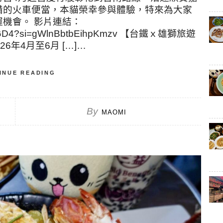
備的火車便當，本貓榮幸參與體驗，特來為大家
機會。 影片連結：
q57yuGD4?si=gWlnBbtbEihpKmzv 【台鐵ｘ雄獅旅遊
6年4月至6月 […]…
INUE READING
By
MAOMI