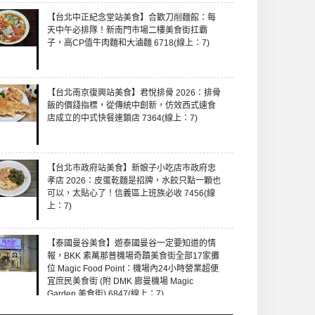
【台北中正紀念堂站美食】合歡刀削麵館：每
天中午必排隊！新南門市場二樓美食街扛霸
子，高CP值牛肉麵和大滷麵 6718(線上：7)
【台北南京復興站美食】君悅排骨 2026：排骨
飯的價錢指標，從傳統中創新，仿效西式速食
店成立的中式快餐連鎖店 7364(線上：7)
【台北市政府站美食】新娘子小吃店市政府忠
孝店 2026：皮蛋乾麵是招牌，水餃只點一顆也
可以，太貼心了！信義區上班族必收 7456(線
上：7)
【泰國曼谷美食】遊泰國曼谷一定要知道的情
報，BKK 素萬那普機場奇蹟美食街全部17家攤
位 Magic Food Point：機場內24小時營業超便
宜庶民美食街 (附 DMK 廊曼機場 Magic
Garden 美食街) 6847(線上：7)