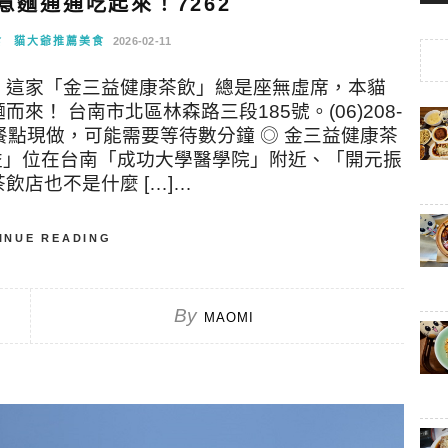
意麵通通吃起來！7262
食
貓大爺推薦美食
2026-02-11
，這家「金三益健康茶飲」總是座無虛席，本貓
！ 台南市北區林森路三段185號。(06)208-
店休 ※ 餐點現做，可能需要等待數分鐘 ◎ 金三益健康茶
三益」位在台南「成功大學醫學院」附近、「開元振
店也不是什麼 […]…
INUE READING
By
MAOMI