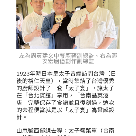
左為周黃建文中餐廚藝副總監、右為鄭
安宏廚億創作副總監
1923年時日本皇太子曾經訪問台灣（日
後的裕仁天皇），當時集結了台灣優秀
的廚師設計了一套「太子宴」，讓太子
在「台北賓館」享用，「台南晶英酒
店」完整保存了食譜並且復刻過，這次
的去程便當就是以「太子宴」為靈感設
計。
山嵐號西部線去程：太子盛菜單（台南