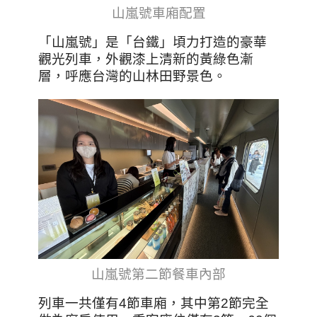
山嵐號車廂配置
「山嵐號」是「台鐵」頃力打造的豪華
觀光列車，外觀漆上清新的黃綠色漸
層，呼應台灣的山林田野景色。
山嵐號第二節餐車內部
列車一共僅有4節車廂，其中第2節完全