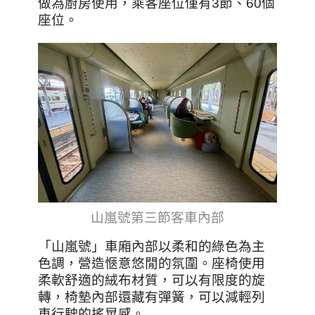
做為廚房使用，乘客座位僅有3節、60個
座位。
山嵐號第三節客車內部
「山嵐號」車廂內部以柔和的綠色為主
色調，營造愜意悠閒的氛圍。座椅使用
柔軟舒適的絨布材質，可以有限度的旋
轉，椅墊內部還藏有彈簧，可以減輕列
車行駛的搖晃感。