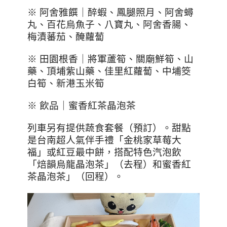
※ 阿舍雅饌｜醉蝦、鳳腿照月、阿舍蟳
丸、百花烏魚子、八寶丸、阿舍香腸、
梅漬蕃茄、醃蘿蔔
※ 田園根香｜將軍蘆筍、關廟鮮筍、山
藥、頂埔紫山藥、佳里紅蘿蔔、中埔筊
白筍、新港玉米筍
※ 飲品｜蜜香紅茶晶泡茶
列車另有提供蔬食套餐（預訂）。甜點
是台南超人氣伴手禮「金桃家草莓大
福」或紅豆最中餅，搭配特色汽泡飲
「焙韻烏龍晶泡茶」（去程）和蜜香紅
茶晶泡茶」（回程）。