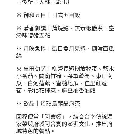
→後壁→大林→彰化）
※ 御和五目｜日式五目飯
※ 蒲香御饌｜蒲燒鰻、無毒蝦艷煮、臺
灣味噌豬五花
※ 月映魚捲｜虱目魚月見捲、糖漬西瓜
綿
※ 皇田旬蔬｜柳營長短樹放牧蛋、鹽水
小番茄、關廟竹筍、將軍蘆筍、東山南
瓜、白河蓮藕、蜜糖地瓜、佳里紅蘿
蔔、彰化花椰菜、麻豆柚香油醋
※ 飲品｜焙韻烏龍晶泡茶
回程便當「阿舍饗」，結合台南傳統酒
家菜與府城阿舍宴的澎湃文化，推出府
城特色的餐點。