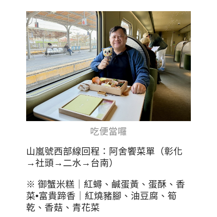
吃便當囉
山嵐號西部線回程：阿舍饗菜單（彰化
→社頭→二水→台南）
※ 御蟹米糕｜紅蟳、鹹蛋黃、蛋酥、香
菜•富貴蹄香｜紅燒豬腳、油豆腐、筍
乾、香菇、青花菜