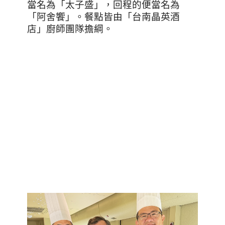
當名為「太子盛」，回程的便當名為
「阿舍饗」。餐點皆由「台南晶英酒
店」廚師團隊擔綱。