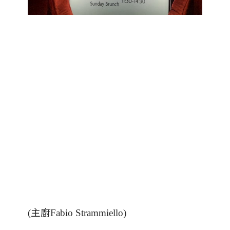
(
主廚
Fabio Strammiello)