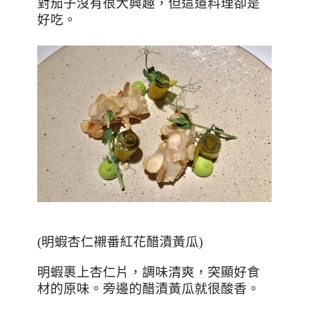
對茄子沒有很大興趣，但這道料理卻是
好吃。
(
明蝦杏仁襯番紅花醋漬黃瓜
)
明蝦裹上杏仁片，調味清爽，突顯好食
材的原味。旁邊的醋漬黃瓜就很酸香。