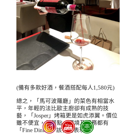
(備有多款好酒，餐酒搭配每人1,580元)
總之，「馬可波羅廳」的菜色有相當水
平，年輕的法比歐主廚卻有成熟的技
藝，「
Josper
」烤箱更是如虎添翼。價位
雖不便宜，但餐點、環境及服務都有
「
Fine Dining
」該有的表現。