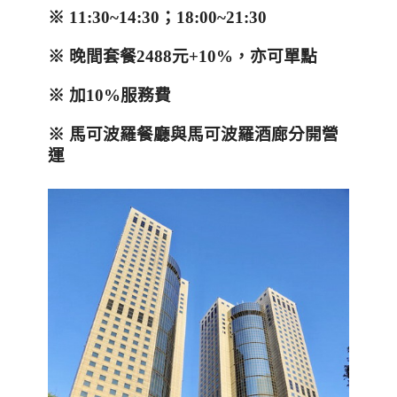
※
11:30~14:30
；
18:00~21:30
※
晚間套餐
2488
元
+10%
，亦可單點
※
加
10%
服務費
※
馬可波羅餐廳與馬可波羅酒廊分開營
運