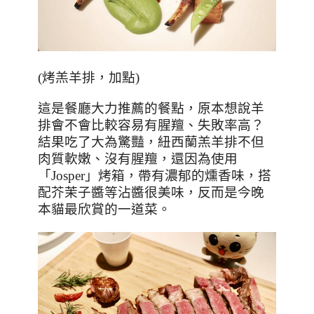
(
烤羔羊排，加點
)
這是餐廳大力推薦的餐點，原本想說羊
排會不會比較容易有腥羶、失敗率高？
結果吃了大為驚豔，紐西蘭羔羊排不但
肉質軟嫩、沒有腥羶，還因為使用
「
Josper
」烤箱，帶有濃郁的燻香味，搭
配芥茉子醬等沾醬很美味，反而是今晚
本貓最欣賞的一道菜。