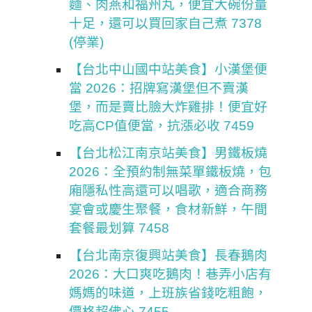
麵、肉燕和福州丸，便宜大碗份量
十足，還可以買回家自己煮 7378
(停業)
【台北中山國中站美食】小漢堡便
當 2026：招牌寫漢堡但不賣漢
堡，而是賣比臉大炸雞排！便宜好
吃高CP值便當，抗漲必收 7459
【台北松江南京站美食】男鐵板燒
2026：全預約制無菜單鐵板燒，包
廂隱私性高還可以唱歌，適合商務
宴會或慶生聚餐，食材新鮮，午間
套餐最划算 7458
【台北南京復興站美食】長春鵝肉
2026：大口爽吃鵝肉！巷弄小店有
媽媽的味道，上班族省錢吃粗飽，
價格超佛心 7455