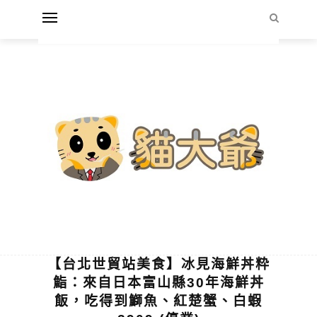
【台北世貿站美食】冰見海鮮丼粋
鮨：來自日本富山縣30年海鮮丼
飯，吃得到鰤魚、紅楚蟹、白蝦