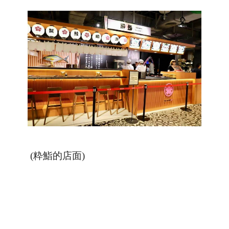
(
粋鮨的店面
)