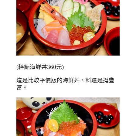
(粹鮨海鮮丼360元)
這是比較平價版的海鮮丼，料還是挺豐
富。