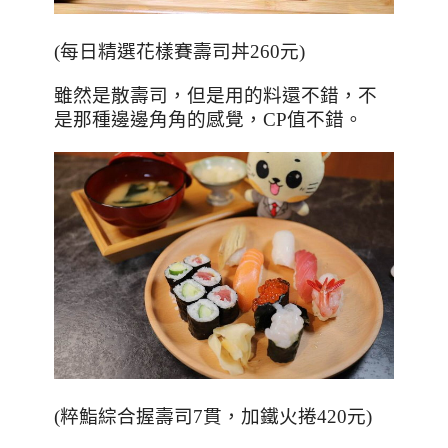
(每日精選花樣賽壽司丼260元)
雖然是散壽司，但是用的料還不錯，不
是那種邊邊角角的感覺，CP值不錯。
(粹鮨綜合握壽司7貫，加鐵火捲420元)