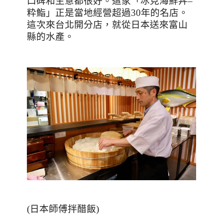
口碑和生意都很好。這家「冰見海鮮丼
–
粋鮨」正是當地經營超過
30
年的名店。
這次來台北開分店，就從日本送來富山
縣的水產。
(
日本師傅拌醋飯
)