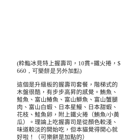
(
粋鮨冰見特上握壽司，
10
貫
+
鐵火捲，
$
660，可樂餅是另外加點)
這個是升級板的握壽司套餐，階梯式的
木盤很酷，有步步高昇的感覺。鮪魚、
鮭魚、富山鰆魚、富山鰤魚、富山蟹腿
肉、富山白蝦、日本星鰻、日本甜蝦、
花枝、鮭魚卵，附上鐵火捲（鮪魚
/
小黃
瓜）。理論上吃握壽司是從顏色較淺、
味道較淡的開始吃，但本貓覺得開心就
好啦！（可樂餅是加點的）