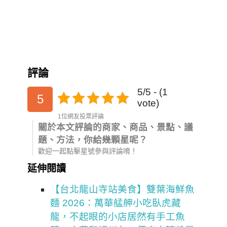
評論
5/5 - (1
5
vote)
1位網友投票評論
關於本文評論的商家、商品、景點、議
題、方法，你給幾顆星呢？
歡迎一起點擊星號參與評論唷！
延伸閱讀
【台北龍山寺站美食】雙葉海鮮魚
麵 2026：萬華艋舺小吃臥虎藏
龍，不起眼的小店居然有手工魚