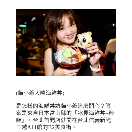
(貓小爺大啖海鮮丼)
是怎樣的海鮮丼讓貓小爺這麼開心？答
案是來自日本富山縣的「冰見海鮮丼
–
粋
鮨」，台北首間店就開在台北信義新光
三越
A11
館的
B2
美食街。