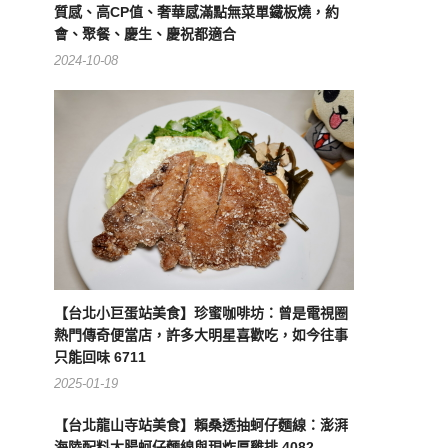
質感、高CP值、奢華感滿點無菜單鐵板燒，約
會、聚餐、慶生、慶祝都適合
2024-10-08
【台北小巨蛋站美食】珍蜜咖啡坊：曾是電視圈
熱門傳奇便當店，許多大明星喜歡吃，如今往事
只能回味 6711
2025-01-19
【台北龍山寺站美食】賴桑透抽蚵仔麵線：澎湃
海陸配料大腸蚵仔麵線與現炸厚雞排 4082