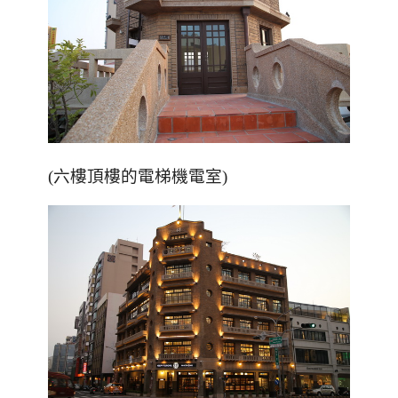
(六樓頂樓的電梯機電室)