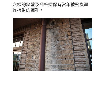
六樓的牆壁及欄杆還保有當年被飛機轟
炸掃射的彈孔。