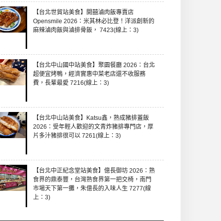
【台北世貿站美食】開囍滷肉飯專賣店
Opensmile 2026：米其林必比登！洋派創新的
麻辣滷肉飯與滷排骨飯， 7423(線上：3)
【台北中山國中站美食】聚園餐廳 2026：台北
超便宜烤鴨，經濟實惠中菜老店還不收服務
費，長輩最愛 7216(線上：3)
【台北中山站美食】Katsu鑫，熟成豬排蓋飯
2026：受年輕人歡迎的文青炸豬排專門店，厚
片多汁豬排很可以 7261(線上：3)
【台北中正紀念堂站美食】億長御坊 2026：熟
食界的鼎泰豐，台灣熟食界第一把交椅，南門
市場天下第一攤，朱億長的入味人生 7277(線
上：3)