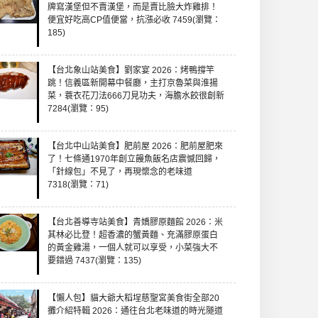
牌寫漢堡但不賣漢堡，而是賣比臉大炸雞排！
便宜好吃高CP值便當，抗漲必收 7459(瀏覽：
185)
【台北象山站美食】劉家宴 2026：烤鴨撐竿
跳！信義區新開幕中餐廳，主打京魯菜與淮揚
菜，蓑衣花刀法666刀見功夫，海膽水餃很創新
7284(瀏覽：95)
【台北中山站美食】肥前屋 2026：肥前屋肥來
了！七條通1970年創立饅魚飯名店震憾回歸，
「針線包」不見了，再現懷念的老味道
7318(瀏覽：71)
【台北善導寺站美食】青嬌膠原麵館 2026：米
其林必比登！超香濃的蟹黃麵、充滿膠原蛋白
的黃金雞湯，一個人就可以享受，小菜強大不
要錯過 7437(瀏覽：135)
【懶人包】貓大爺大稻埕慈聖宮美食街全部20
攤介紹特輯 2026：通往台北老味道的時光隧道