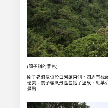
(關子嶺的景色)
關子嶺溫泉位於白河鎮東側，四周有枕
優美。關子嶺風景區包括了溫泉、紅葉
景點。