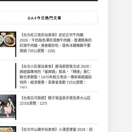
GA4今日熱門文章
【台北松江南京站美食】史記正宗牛肉麵
2026：牛奶般色澤的清燉牛肉麵、香濃醇美的
紅燒牛肉麵，兩者都好吃，還有冰糖豬腳不要
錯過 7351(瀏覽：228)
【台北小巨蛋站美食】碧海廚房敦北店 2026：
蔣經國專用的「復興鍋」餐具，「輝達」黃仁
勳也來朝聖！1970年創立老店，傳承蔣經國招
待所，經濟實惠，長輩會喜歡 7253(瀏覽：
191)
【台南白河旅遊】關子嶺溫泉步道及景大山莊
2233(瀏覽：127)
【台北中山國中站美食】小漢堡便當 2026：招