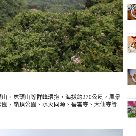
頭山、虎頭山等群峰環抱，海拔約
270
公尺，風景
公園、嶺頂公園、水火同源、碧雲寺、大仙寺等