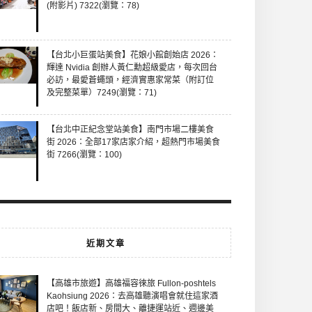
(附影片) 7322(瀏覽：78)
【台北小巨蛋站美食】花娘小館創始店 2026：
輝達 Nvidia 創辦人黃仁勳超級愛店，每次回台
必訪，最愛蒼蠅頭，經濟實惠家常菜（附訂位
及完整菜單）7249(瀏覽：71)
【台北中正紀念堂站美食】南門市場二樓美食
街 2026：全部17家店家介紹，超熱門市場美食
街 7266(瀏覽：100)
近期文章
【高雄市旅遊】高雄福容徠旅 Fullon-poshtels
Kaohsiung 2026：去高雄聽演唱會就住這家酒
店吧！飯店新、房間大、離捷運站近、週邊美