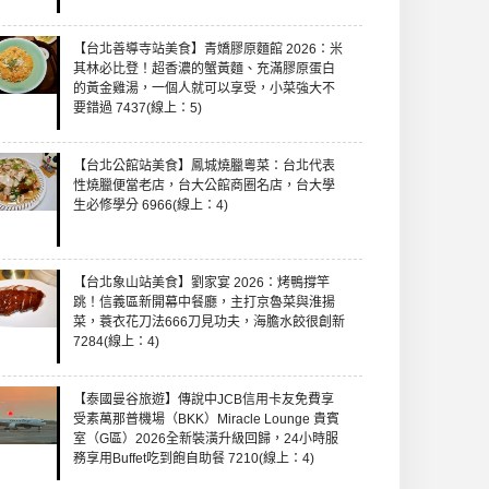
【台北善導寺站美食】青嬌膠原麵館 2026：米
其林必比登！超香濃的蟹黃麵、充滿膠原蛋白
的黃金雞湯，一個人就可以享受，小菜強大不
要錯過 7437(線上：5)
【台北公館站美食】鳳城燒臘粵菜：台北代表
性燒臘便當老店，台大公館商圈名店，台大學
生必修學分 6966(線上：4)
【台北象山站美食】劉家宴 2026：烤鴨撐竿
跳！信義區新開幕中餐廳，主打京魯菜與淮揚
菜，蓑衣花刀法666刀見功夫，海膽水餃很創新
7284(線上：4)
【泰國曼谷旅遊】傳說中JCB信用卡友免費享
受素萬那普機場（BKK）Miracle Lounge 貴賓
室（G區）2026全新裝潢升級回歸，24小時服
務享用Buffet吃到飽自助餐 7210(線上：4)