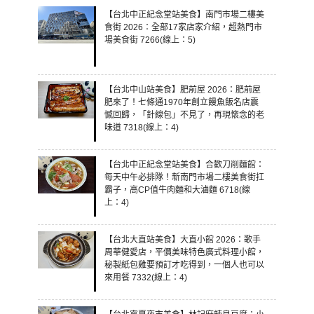
【台北中正紀念堂站美食】南門市場二樓美
食街 2026：全部17家店家介紹，超熱門市
場美食街 7266(線上：5)
【台北中山站美食】肥前屋 2026：肥前屋
肥來了！七條通1970年創立饅魚飯名店震
憾回歸，「針線包」不見了，再現懷念的老
味道 7318(線上：4)
【台北中正紀念堂站美食】合歡刀削麵館：
每天中午必排隊！新南門市場二樓美食街扛
霸子，高CP值牛肉麵和大滷麵 6718(線
上：4)
【台北大直站美食】大直小館 2026：歌手
周華健愛店，平價美味特色廣式料理小館，
秘製紙包雞要預訂才吃得到，一個人也可以
來用餐 7332(線上：4)