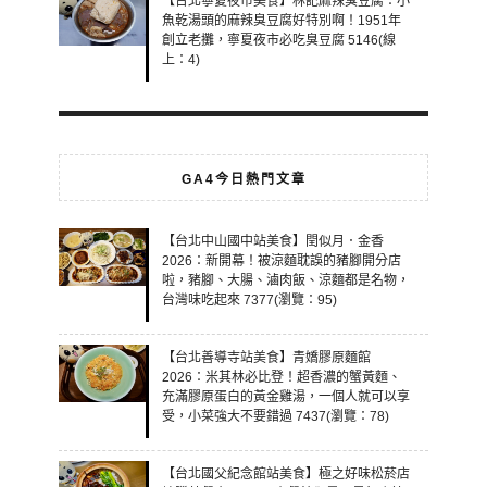
【台北寧夏夜市美食】林記麻辣臭豆腐：小
魚乾湯頭的麻辣臭豆腐好特別啊！1951年
創立老攤，寧夏夜市必吃臭豆腐 5146(線
上：4)
GA4今日熱門文章
【台北中山國中站美食】閏似月．金香
2026：新開幕！被涼麵耽誤的豬腳開分店
啦，豬腳、大腸、滷肉飯、涼麵都是名物，
台灣味吃起來 7377(瀏覽：95)
【台北善導寺站美食】青嬌膠原麵館
2026：米其林必比登！超香濃的蟹黃麵、
充滿膠原蛋白的黃金雞湯，一個人就可以享
受，小菜強大不要錯過 7437(瀏覽：78)
【台北國父紀念館站美食】極之好味松菸店