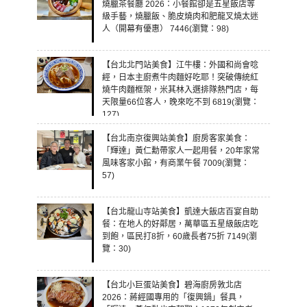
燒臘茶餐廳 2026：小餐館卻是五星飯店等
級手藝，燒臘飯、脆皮燒肉和肥龍叉燒太迷
人（開幕有優惠） 7446(瀏覽：98)
【台北北門站美食】江牛樓：外國和尚會唸
經，日本主廚煮牛肉麵好吃耶！突破傳統紅
燒牛肉麵框架，米其林入選排隊熱門店，每
天限量66位客人，晚來吃不到 6819(瀏覽：
127)
【台北南京復興站美食】廚房客家美食：
「輝達」黃仁勳帶家人一起用餐，20年家常
風味客家小館，有商業午餐 7009(瀏覽：
57)
【台北龍山寺站美食】凱達大飯店百宴自助
餐：在地人的好鄰居，萬華區五星級飯店吃
到飽，區民打8折，60歲長者75折 7149(瀏
覽：30)
【台北小巨蛋站美食】碧海廚房敦北店
2026：蔣經國專用的「復興鍋」餐具，