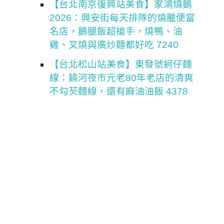
【台北南京復興站美食】家鴻燒鵝
2026：興安街每天排隊的燒臘便當
名店，鵝腿飯超搶手，燒鴨、油
雞、叉燒與廣炒麵都好吃 7240
【台北松山站美食】東發號蚵仔麵
線：饒河夜市元老80年老店的清爽
不勾芡麵線，還有麻油油飯 4378