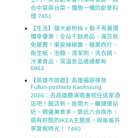
合中菜與台菜，獨樹一幟的創意料
理 7451
【生活】貓大爺粉絲 x 鬍子哥嚴選
獨享優惠：全站千餘商品，滿百就
免運費！東泉辣椒醬、蘋果西打、
衛生紙、泡麵、清潔劑、洗衣精、
冷凍食品、常溫食品通通都有
6963
【高雄市旅遊】高雄福容徠旅
Fullon-poshtels Kaohsiung
2026：去高雄聽演唱會就住這家酒
店吧！飯店新、房間大、離捷運站
近、週邊美食多、靠近六合夜市、
還有好酷的IKEA主題房，與鯊鯊共
享度假時光！ 7460