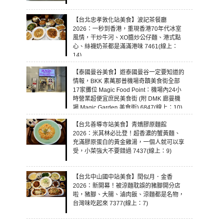
【台北忠孝敦化站美食】波記茶餐廳
2026：一秒到香港，重現香港70年代冰室
風情，干炒牛河、XO醬炒公仔麵、港式點
心、絲襪奶茶都是滿滿港味 7461(線上：
14)
【泰國曼谷美食】遊泰國曼谷一定要知道的
情報，BKK 素萬那普機場奇蹟美食街全部
17家攤位 Magic Food Point：機場內24小
時營業超便宜庶民美食街 (附 DMK 廊曼機
場 Magic Garden 美食街) 6847(線上：10)
【台北善導寺站美食】青嬌膠原麵館
2026：米其林必比登！超香濃的蟹黃麵、
充滿膠原蛋白的黃金雞湯，一個人就可以享
受，小菜強大不要錯過 7437(線上：9)
【台北中山國中站美食】閏似月．金香
2026：新開幕！被涼麵耽誤的豬腳開分店
啦，豬腳、大腸、滷肉飯、涼麵都是名物，
台灣味吃起來 7377(線上：7)