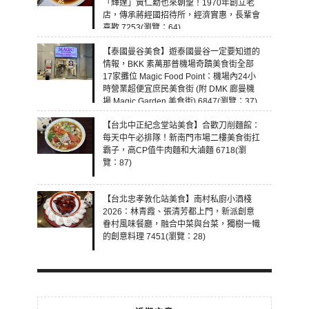
「輝達」黃仁勳也來朝聖！1970年創立老
店，傳承蔣經國招待所，經濟實惠，長輩會
喜歡 7253(瀏覽：64)
【泰國曼谷美食】遊泰國曼谷一定要知道的
情報，BKK 素萬那普機場奇蹟美食街全部
17家攤位 Magic Food Point：機場內24小
時營業超便宜庶民美食街 (附 DMK 廊曼機
場 Magic Garden 美食街) 6847(瀏覽：37)
【台北中正紀念堂站美食】合歡刀削麵館：
每天中午必排隊！新南門市場二樓美食街扛
霸子，高CP值牛肉麵和大滷麵 6718(瀏
覽：87)
【台北忠孝敦化站美食】南村私廚小酒棧
2026：林青霞、張清芳都上門，新派創意
眷村風味餐廳，融合中菜與台菜，獨樹一幟
的創意料理 7451(瀏覽：28)