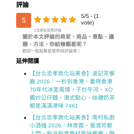
評論
5/5 - (1
5
vote)
1位網友投票評論
關於本文評論的商家、商品、景點、議
題、方法，你給幾顆星呢？
歡迎一起點擊星號參與評論唷！
延伸閱讀
【台北忠孝敦化站美食】波記茶餐
廳 2026：一秒到香港，重現香港
70年代冰室風情，干炒牛河、XO
醬炒公仔麵、港式點心、絲襪奶茶
都是滿滿港味 7461
【台北忠孝敦化站美食】南村私廚
小酒棧 2026：林青霞、張清芳都
上門，新派創意眷村風味餐廳，融