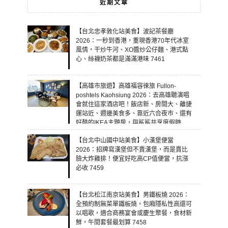
近期文章
【台北忠孝敦化站美食】波記茶餐廳
2026：一秒到香港，重現香港70年代冰室
風情，干炒牛河、XO醬炒公仔麵、港式點
心、絲襪奶茶都是滿滿港味 7461
【高雄市旅遊】高雄福容徠旅 Fullon-
poshtels Kaohsiung 2026：去高雄聽演唱
會就住這家酒店吧！飯店新、房間大、離捷
運站近、週邊美食多、靠近六合夜市、還有
好酷的IKEA主題房，與鯊鯊共享度假時
光！ 7460
【台北中山國中站美食】小漢堡便當
2026：招牌寫漢堡但不賣漢堡，而是賣比
臉大炸雞排！便宜好吃高CP值便當，抗漲
必收 7459
【台北松江南京站美食】男鐵板燒 2026：
全預約制無菜單鐵板燒，包廂隱私性高還可
以唱歌，適合商務宴會或慶生聚餐，食材新
鮮，午間套餐最划算 7458