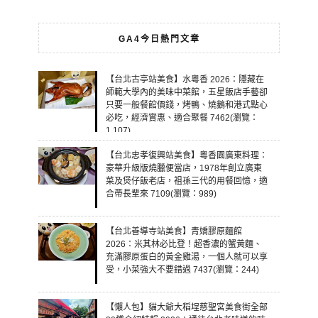
GA4今日熱門文章
【台北古亭站美食】水粵香 2026：隱藏在
師範大學內的美味中菜館，五星飯店手藝卻
只要一般餐館價錢，烤鴨、燒鵝和港式點心
必吃，經濟實惠、適合聚餐 7462(瀏覽：
1,107)
【台北忠孝復興站美食】粵香園廣東料理：
豪華升級版燒臘便當店，1978年創立廣東
菜及煲仔飯老店，祖孫三代的用餐回憶，適
合帶長輩來 7109(瀏覽：989)
【台北善導寺站美食】青嬌膠原麵館
2026：米其林必比登！超香濃的蟹黃麵、
充滿膠原蛋白的黃金雞湯，一個人就可以享
受，小菜強大不要錯過 7437(瀏覽：244)
【懶人包】貓大爺大稻埕慈聖宮美食街全部