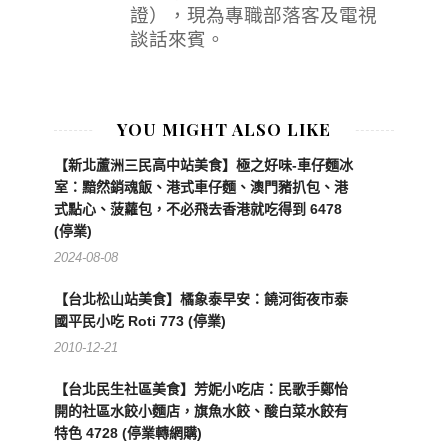
證），現為專職部落客及電視
談話來賓。
YOU MIGHT ALSO LIKE
【新北蘆洲三民高中站美食】極之好味-車仔麵冰
室：黯然銷魂飯、港式車仔麵、澳門豬扒包、港
式點心、菠蘿包，不必飛去香港就吃得到 6478
(停業)
2024-08-08
【台北松山站美食】橘象泰早安：饒河街夜市泰
國平民小吃 Roti 773 (停業)
2010-12-21
【台北民生社區美食】芳妮小吃店：民歌手鄭怡
開的社區水餃小麵店，旗魚水餃、酸白菜水餃有
特色 4728 (停業轉網購)