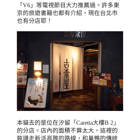
「
V6
」等電視節目大力推薦過。許多東
京的旅遊書籍也都有介紹，現在台北市
也有分店耶！
本貓去的是位在汐留
「
Caretta
大樓
B 2
」
的分店。店內的面積不算太大
，這裡的
裝璜走新派高雅的路線
，和巢鴨的傳統