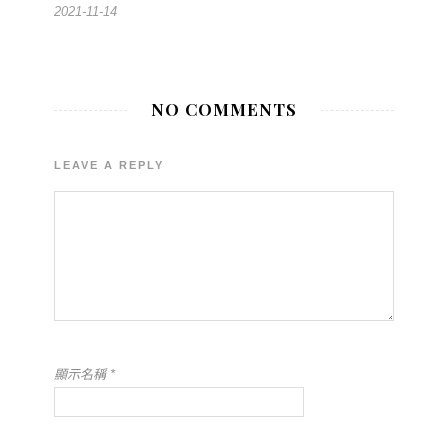
2021-11-14
NO COMMENTS
LEAVE A REPLY
顯示名稱
*