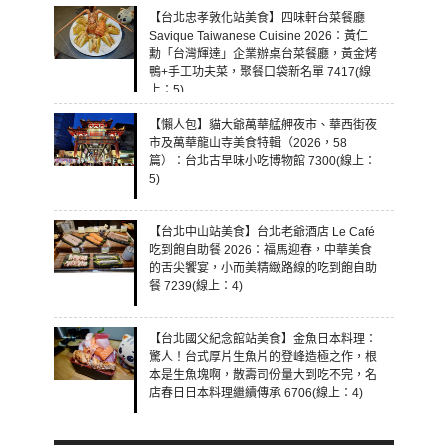
【台北忠孝敦化站美食】四味軒台菜餐廳
Savique Taiwanese Cuisine 2026：黃仁
勳「台灣輝達」企業辦桌台菜餐廳，黃金烤
鴨+手工功夫菜，聚餐口袋新名單 7417(線
上：5)
【懶人包】貓大爺萬華艋舺夜市、華西街夜
市及萬華龍山寺美食特輯（2026，58
篇）：台北古早味小吃博物館 7300(線上：
5)
【台北中山站美食】台北老爺酒店 Le Café
吃到飽自助餐 2026：福馬迎春，中華美食
的舌尖饗宴，小而美精緻路線的吃到飽自助
餐 7239(線上：4)
【台北國父紀念館站美食】金魚日本料理：
驚人！台式厚片生魚片的登峰造極之作，根
本是生魚塊啊，散壽司份量大到吃不完，名
店春日日本料理繼續傳承 6706(線上：4)