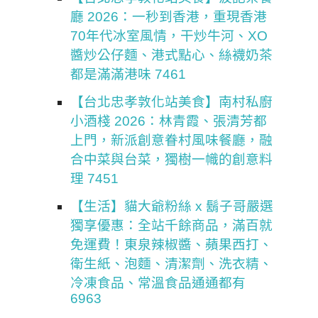
廳 2026：一秒到香港，重現香港
70年代冰室風情，干炒牛河、XO
醬炒公仔麵、港式點心、絲襪奶茶
都是滿滿港味 7461
【台北忠孝敦化站美食】南村私廚
小酒棧 2026：林青霞、張清芳都
上門，新派創意眷村風味餐廳，融
合中菜與台菜，獨樹一幟的創意料
理 7451
【生活】貓大爺粉絲 x 鬍子哥嚴選
獨享優惠：全站千餘商品，滿百就
免運費！東泉辣椒醬、蘋果西打、
衛生紙、泡麵、清潔劑、洗衣精、
冷凍食品、常溫食品通通都有
6963