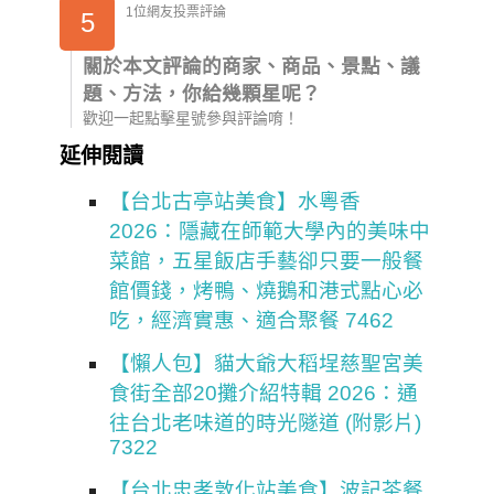
1位網友投票評論
5
關於本文評論的商家、商品、景點、議
題、方法，你給幾顆星呢？
歡迎一起點擊星號參與評論唷！
延伸閱讀
【台北古亭站美食】水粵香
2026：隱藏在師範大學內的美味中
菜館，五星飯店手藝卻只要一般餐
館價錢，烤鴨、燒鵝和港式點心必
吃，經濟實惠、適合聚餐 7462
【懶人包】貓大爺大稻埕慈聖宮美
食街全部20攤介紹特輯 2026：通
往台北老味道的時光隧道 (附影片)
7322
【台北忠孝敦化站美食】波記茶餐