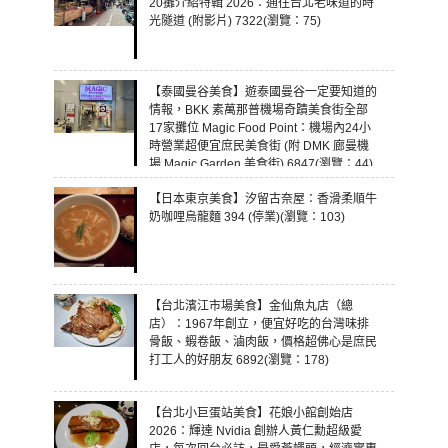
20攤介紹特輯 2026：通往台北老味道的時
光隧道 (附影片) 7322(瀏覽：75)
【泰國曼谷美食】遊泰國曼谷一定要知道的
情報，BKK 素萬那普機場奇蹟美食街全部
17家攤位 Magic Food Point：機場內24小
時營業超便宜庶民美食街 (附 DMK 廊曼機
場 Magic Garden 美食街) 6847(瀏覽：44)
【日本東京美食】汐留古奈屋：香滑柔順牛
奶咖哩烏龍麵 394 (停業)(瀏覽：103)
【台北濱江市場美食】金仙魚丸店（總
店）：1967年創立，便宜好吃的台灣味排
骨飯、蝦卷飯、滷肉飯，價格超佛心是庶民
打工人的好朋友 6892(瀏覽：178)
【台北小巨蛋站美食】花娘小館創始店
2026：輝達 Nvidia 創辦人黃仁勳超級愛