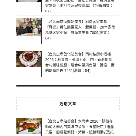
店，每次回台必訪，最愛蒼蠅頭，經濟實惠
家常菜（附訂位及完整菜單）7249(瀏覽：
87)
【台北南京復興站美食】廚房客家美食：
「輝達」黃仁勳帶家人一起用餐，20年家常
風味客家小館，有商業午餐 7009(瀏覽：
64)
【台北忠孝敦化站美食】南村私廚小酒棧
2026：林青霞、張清芳都上門，新派創意
眷村風味餐廳，融合中菜與台菜，獨樹一幟
的創意料理 7451(瀏覽：54)
近期文章
【台北古亭站美食】水粵香 2026：隱藏在
師範大學內的美味中菜館，五星飯店手藝卻
只要一般餐館價錢，烤鴨、燒鵝和港式點心