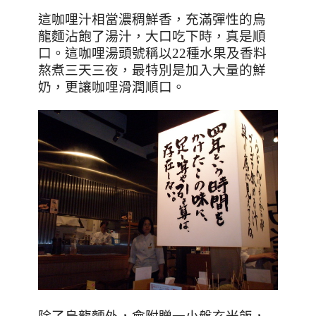
這咖哩汁相當濃稠鮮香
，充滿彈性
的烏
龍麵沾飽了湯汁，大口吃下時，真是順
口
。這
咖哩湯頭號稱以
22
種水果及香料
熬煮
三天三夜
，最特別是加入大量的鮮
奶，更讓咖哩滑潤順口
。