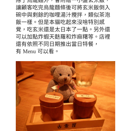
除了烏龍麵外，會附贈一小盤玄米飯
，
讓
顧客吃完烏龍麵條後可將玄米飯倒入
碗中與剩餘的咖哩湯汁攪拌，類似茶泡
飯一樣。
但是本貓吃起來沒啥特別感
覺，吃玄米還是太日本了一點。另外
還
可以加點炸蝦天麩羅和炸麻糬等。店裡
還有依照不同日期推出當日特餐
，
有
Menu
可以看。