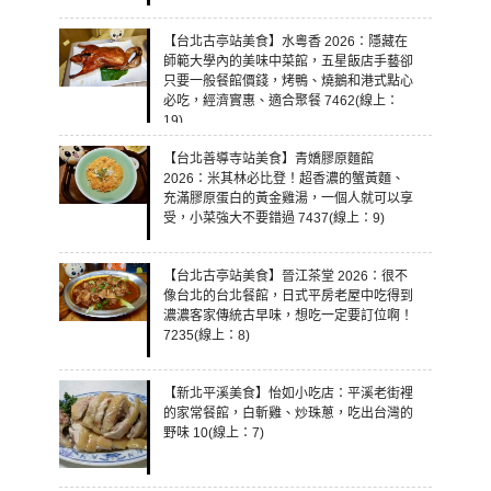
【台北古亭站美食】水粵香 2026：隱藏在
師範大學內的美味中菜館，五星飯店手藝卻
只要一般餐館價錢，烤鴨、燒鵝和港式點心
必吃，經濟實惠、適合聚餐 7462(線上：
19)
【台北善導寺站美食】青嬌膠原麵館
2026：米其林必比登！超香濃的蟹黃麵、
充滿膠原蛋白的黃金雞湯，一個人就可以享
受，小菜強大不要錯過 7437(線上：9)
【台北古亭站美食】晉江茶堂 2026：很不
像台北的台北餐館，日式平房老屋中吃得到
濃濃客家傳統古早味，想吃一定要訂位啊！
7235(線上：8)
【新北平溪美食】怡如小吃店：平溪老街裡
的家常餐館，白斬雞、炒珠蔥，吃出台灣的
野味 10(線上：7)