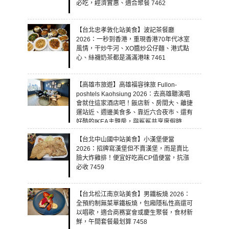
必吃，經濟實惠、適合聚餐 7462
【台北忠孝敦化站美食】波記茶餐廳
2026：一秒到香港，重現香港70年代冰室
風情，干炒牛河、XO醬炒公仔麵、港式點
心、絲襪奶茶都是滿滿港味 7461
【高雄市旅遊】高雄福容徠旅 Fullon-
poshtels Kaohsiung 2026：去高雄聽演唱
會就住這家酒店吧！飯店新、房間大、離捷
運站近、週邊美食多、靠近六合夜市、還有
好酷的IKEA主題房，與鯊鯊共享度假時
光！ 7460
【台北中山國中站美食】小漢堡便當
2026：招牌寫漢堡但不賣漢堡，而是賣比
臉大炸雞排！便宜好吃高CP值便當，抗漲
必收 7459
【台北松江南京站美食】男鐵板燒 2026：
全預約制無菜單鐵板燒，包廂隱私性高還可
以唱歌，適合商務宴會或慶生聚餐，食材新
鮮，午間套餐最划算 7458