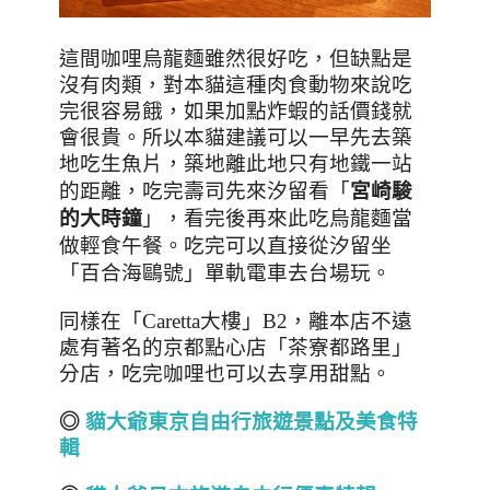
這間咖哩烏龍麵雖然很好吃，但缺點是
沒有肉類，對本貓這種肉食動物來說吃
完很容易餓，如果加點炸蝦的話價錢就
會很貴。所以本貓建議可以一早先去築
地吃生魚片，築地離此地只有地鐵一站
「
宮崎駿
的距離，吃完壽司先來汐留看
的大時鐘
」，看完後再來此吃烏龍麵當
做輕食午餐
。吃完可以直接從汐留坐
「百合海鷗號」單軌電車去台場玩。
同樣在
「
Caretta
大樓」B2，
離本店不遠
處有著名的京都點心店「茶寮都路里」
分店，吃完咖哩也可以去享用甜點。
◎
貓大爺東京自由行旅遊景點及美食特
輯